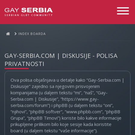
Toggle
Navigati
INDEX BOARDA
GAY-SERBIA.COM | DISKUSIJE - POLISA
PRIVATNOSTI
Ova polisa objašnjava u detalje kako “Gay-Serbia.com |
Diskusije” zajedno sa njegovim prisvojenim
kompanijama (u daljem tekstu “mi”, “naš”, “Gay-
Serbia.com | Diskusije”, “https://www.gay-
serbia.com/forum”) i phpBB (u daljem tekstu “oni”,
“njihovi”, “phpBB softver”, “www.phpbb.com”, “phpBB
Grupa”, “phpBB Timovi”) koriste bilo kakve informacije
prikupljene prilikom bilo koje sesije kada koristite
board (u daljem tekstu “vaše informacije”).