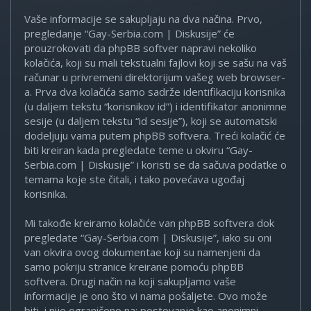
Vaše informacije se sakupljaju na dva načina. Prvo,
pregledanje “Gay-Serbia.com | Diskusije” će
prouzrokovati da phpBB softver napravi nekoliko
kolačića, koji su mali tekstualni fajlovi koji se sašu na vaš
računar u privremeni direktorijum vašeg web browser-
a. Prva dva kolačića samo sadrže identifikaciju korisnika
(u daljem tekstu “korisnikov id”) i identifikator anonimne
sesije (u daljem tekstu “id sesije”), koji se automatski
dodeljuju vama putem phpBB softvera. Treći kolačić će
biti kreiran kada pregledate teme u okviru “Gay-
Serbia.com | Diskusije” i koristi se da sačuva podatke o
temama koje ste čitali, i tako povećava ugođaj
korisnika.
Mi takođe kreiramo kolačiće van phpBB softvera dok
pregledate “Gay-Serbia.com | Diskusije”, iako su oni
van okvira ovog dokumentae koji su namenjeni da
samo pokriju stranice kreirane pomoću phpBB
softvera. Drugi način na koji sakupljamo vaše
informacije je ono što vi nama pošaljete. Ovo može
biti, i nije ograničeno na: postovanje kao anonimni