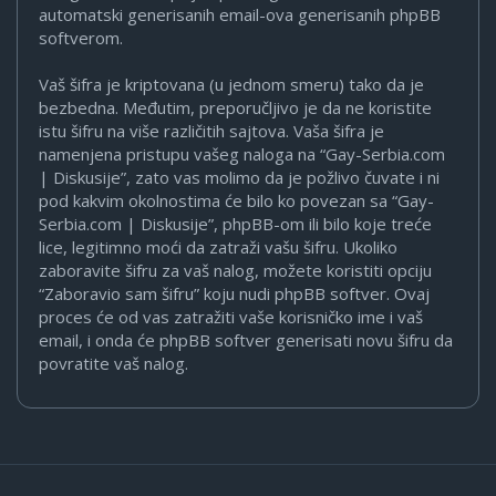
automatski generisanih email-ova generisanih phpBB
softverom.
Vaš šifra je kriptovana (u jednom smeru) tako da je
bezbedna. Međutim, preporučljivo je da ne koristite
istu šifru na više različitih sajtova. Vaša šifra je
namenjena pristupu vašeg naloga na “Gay-Serbia.com
| Diskusije”, zato vas molimo da je požlivo čuvate i ni
pod kakvim okolnostima će bilo ko povezan sa “Gay-
Serbia.com | Diskusije”, phpBB-om ili bilo koje treće
lice, legitimno moći da zatraži vašu šifru. Ukoliko
zaboravite šifru za vaš nalog, možete koristiti opciju
“Zaboravio sam šifru” koju nudi phpBB softver. Ovaj
proces će od vas zatražiti vaše korisničko ime i vaš
email, i onda će phpBB softver generisati novu šifru da
povratite vaš nalog.