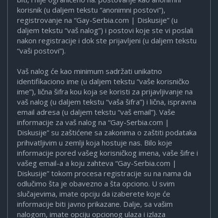
korisnik (u daljem tekstu “anonimni postovi”),
registrovanje na “Gay-Serbia.com | Diskusije” (u
daljem tekstu “vaš nalog”) i postovi koje ste vi poslali
nakon registracije i dok ste prijavljeni (u daljem tekstu
“vaši postovi”).
Vaš nalog će kao minimum sadržati unikatno
identifikaciono ime (u daljem tekstu “vaše korisničko
ime”), lična šifra kou koja se koristi za prijavljivanje na
vaš nalog (u daljem tekstu “vaša šifra”) i lična, ispravna
email adresa (u daljem tekstu “vaš email”). Vaše
informacije za vaš nalog na “Gay-Serbia.com |
Diskusije” su zaštićene sa zakonima o zaštiti podataka
prihvatljivim u zemlji koja hostuje nas. Bilo koje
informacije pored vašeg korisničkog imena, vaše šifre i
vašeg email-a a koju zahteva “Gay-Serbia.com |
Diskusije” tokom procesa registracije su na nama da
odlučimo šta je obavezno a šta opciono. U svim
slučajevima, imate opciju da izaberete koje će
informacije biti javno prikazane. Dalje, sa vašim
nalogom, imate opciju opcionog ulaza i izlaza