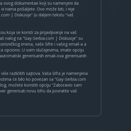
ira ovog dokumentae koji su namenjeni da
i nama pošaljete. Ovo može biti, i nije
.com | Diskusije” (u daljem tekstu “vaš
u koja se koristi za prijavljivanje na vaš
 vaš nalog na “Gay-Serbia.com | Diskusije” su
korisničkog imena, vaše šifre i vašeg email-a a
a opciono. U svim slučajevima, imate opciju
a automatski generisanih email-ova generisanih
više različitih sajtova. Vaša šifra je namenjena
nostima će bilo ko povezan sa “Gay-Serbia.com
nalog, možete koristiti opciju “Zaboravio sam
ver generisati novu šifru da povratite vaš