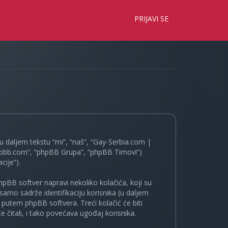
×
PRIJAVI SE
 daljem tekstu “mi”, “naš”, “Gay-Serbia.com |
.phpbb.com”, “phpBB Grupa”, “phpBB Timovi”)
cije”).
pBB softver napravi nekoliko kolačića, koji su
samo sadrže identifikaciju korisnika (u daljem
a putem phpBB softvera. Treći kolačić će biti
 čitali, i tako povećava ugođaj korisnika.