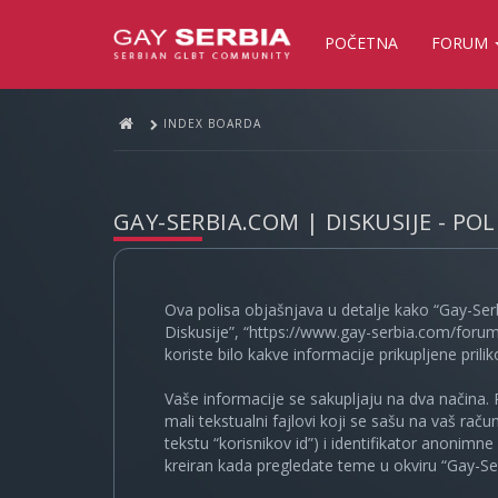
POČETNA
FORUM
INDEX BOARDA
GAY-SERBIA.COM | DISKUSIJE - PO
Ova polisa objašnjava u detalje kako “Gay-Ser
Diskusije”, “https://www.gay-serbia.com/forum
koriste bilo kakve informacije prikupljene prili
Vaše informacije se sakupljaju na dva načina. 
mali tekstualni fajlovi koji se sašu na vaš rač
tekstu “korisnikov id”) i identifikator anonimn
kreiran kada pregledate teme u okviru “Gay-Ser