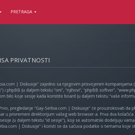
PRETRAGA
LISA PRIVATNOSTI
bia.com | Diskusije” zajedno sa njegovim prisvojenim kompanijama (u
”) i phpBB (u daljem tekstu “oni”, “njihovi”, “phpBB softver”, “www
kom bilo koje sesije kada koristite board (u daljem tekstu “vaše informa
Prvo, pregledanje “Gay-Serbia.com | Diskusije” će prouzrokovati da ph
unar u privremeni direktorijum vašeg web browser-a. Prva dva kolačića 
e sesije (u daljem tekstu “id sesije”), koji se automatski dodeljuju vam
bia.com | Diskusije” i koristi se da sačuva podatke o temama koje ste