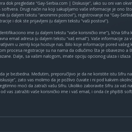
ra dok pregledate “Gay-Serbia.com | Diskusije”, iako su oni van okv
oftvera. Drugi način na koji sakupljamo vaše informacije je ono što v
ik (u daljem tekstu “anonimni postovi”), registrovanje na “Gay-Serbia
racije i dok ste prijavljeni (u daljem tekstu “vaši postovi”).
tifikaciono ime (u daljem tekstu “vaše korisničko ime”), lična šifra ko
spravna email adresa (u daljem tekstu “vaš email”). Vaše informacije za
atljivim u zemlji koja hostuje nas. Bilo koje informacije pored vašeg 
kom procesa registracije su na nama da odlučimo šta je obavezno a št
ikazane. Dalje, sa vašim nalogom, imate opciju opcionog ulaza i izlaz
a je bezbedna. Međutim, preporučljivo je da ne koristite istu šifru na 
skusije”, zato vas molimo da je požlivo čuvate i ni pod kakvim okol
, legitimno moći da zatraži vašu šifru. Ukoliko zaboravite šifru za vaš 
od vas zatražiti vaše korisničko ime i vaš email, i onda će phpBB soft