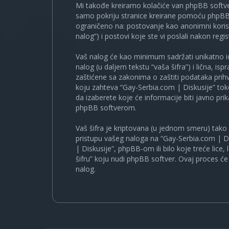
Mi takođe kreiramo kolačiće van phpBB softve
samo pokriju stranice kreirane pomoću phpBB s
ograničeno na: postovanje kao anonimni korisn
nalog”) i postovi koje ste vi poslali nakon regist
Vaš nalog će kao minimum sadržati unikatno iden
nalog (u daljem tekstu “vaša šifra”) i lična, i
zaštićene sa zakonima o zaštiti podataka prihv
koju zahteva “Gay-Serbia.com | Diskusije” to
da izaberete koje će informacije biti javno pr
phpBB softverom.
Vaš šifra je kriptovana (u jednom smeru) tako d
pristupu vašeg naloga na “Gay-Serbia.com | Di
| Diskusije”, phpBB-om ili bilo koje treće lice
šifru” koju nudi phpBB softver. Ovaj proces će 
nalog.