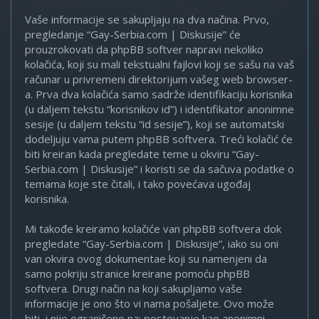
Vaše informacije se sakupljaju na dva načina. Prvo,
pregledanje “Gay-Serbia.com | Diskusije” će
prouzrokovati da phpBB softver napravi nekoliko
kolačića, koji su mali tekstualni fajlovi koji se sašu na vaš
računar u privremeni direktorijum vašeg web browser-
a. Prva dva kolačića samo sadrže identifikaciju korisnika
(u daljem tekstu “korisnikov id”) i identifikator anonimne
sesije (u daljem tekstu “id sesije”), koji se automatski
dodeljuju vama putem phpBB softvera. Treći kolačić će
biti kreiran kada pregledate teme u okviru “Gay-
Serbia.com | Diskusije” i koristi se da sačuva podatke o
temama koje ste čitali, i tako povećava ugođaj
korisnika.
Mi takođe kreiramo kolačiće van phpBB softvera dok
pregledate “Gay-Serbia.com | Diskusije”, iako su oni
van okvira ovog dokumentae koji su namenjeni da
samo pokriju stranice kreirane pomoću phpBB
softvera. Drugi način na koji sakupljamo vaše
informacije je ono što vi nama pošaljete. Ovo može
biti, i nije ograničeno na: postovanje kao anonimni