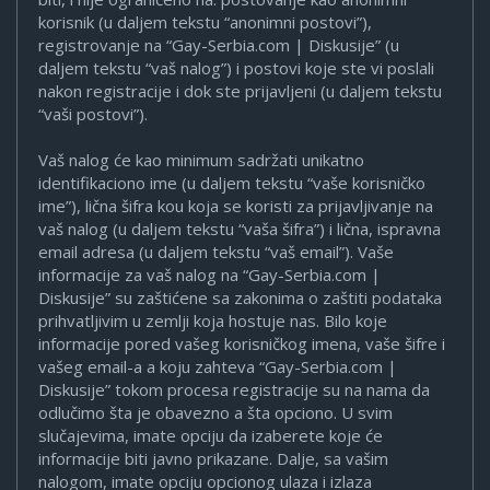
korisnik (u daljem tekstu “anonimni postovi”),
registrovanje na “Gay-Serbia.com | Diskusije” (u
daljem tekstu “vaš nalog”) i postovi koje ste vi poslali
nakon registracije i dok ste prijavljeni (u daljem tekstu
“vaši postovi”).
Vaš nalog će kao minimum sadržati unikatno
identifikaciono ime (u daljem tekstu “vaše korisničko
ime”), lična šifra kou koja se koristi za prijavljivanje na
vaš nalog (u daljem tekstu “vaša šifra”) i lična, ispravna
email adresa (u daljem tekstu “vaš email”). Vaše
informacije za vaš nalog na “Gay-Serbia.com |
Diskusije” su zaštićene sa zakonima o zaštiti podataka
prihvatljivim u zemlji koja hostuje nas. Bilo koje
informacije pored vašeg korisničkog imena, vaše šifre i
vašeg email-a a koju zahteva “Gay-Serbia.com |
Diskusije” tokom procesa registracije su na nama da
odlučimo šta je obavezno a šta opciono. U svim
slučajevima, imate opciju da izaberete koje će
informacije biti javno prikazane. Dalje, sa vašim
nalogom, imate opciju opcionog ulaza i izlaza