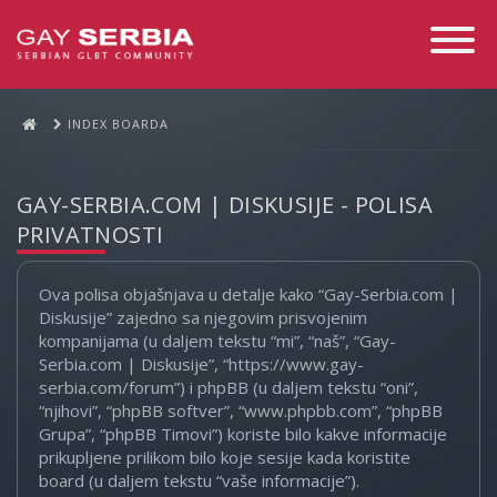
Toggle
Navigati
INDEX BOARDA
GAY-SERBIA.COM | DISKUSIJE - POLISA
PRIVATNOSTI
Ova polisa objašnjava u detalje kako “Gay-Serbia.com |
Diskusije” zajedno sa njegovim prisvojenim
kompanijama (u daljem tekstu “mi”, “naš”, “Gay-
Serbia.com | Diskusije”, “https://www.gay-
serbia.com/forum”) i phpBB (u daljem tekstu “oni”,
“njihovi”, “phpBB softver”, “www.phpbb.com”, “phpBB
Grupa”, “phpBB Timovi”) koriste bilo kakve informacije
prikupljene prilikom bilo koje sesije kada koristite
board (u daljem tekstu “vaše informacije”).