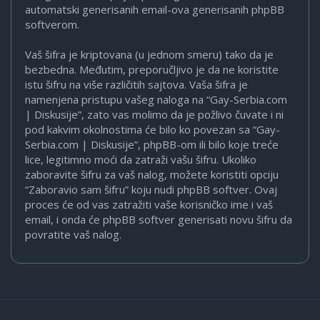
automatski generisanih email-ova generisanih phpBB
softverom.
Vaš šifra je kriptovana (u jednom smeru) tako da je
bezbedna. Međutim, preporučljivo je da ne koristite
istu šifru na više različitih sajtova. Vaša šifra je
namenjena pristupu vašeg naloga na “Gay-Serbia.com
| Diskusije”, zato vas molimo da je požlivo čuvate i ni
pod kakvim okolnostima će bilo ko povezan sa “Gay-
Serbia.com | Diskusije”, phpBB-om ili bilo koje treće
lice, legitimno moći da zatraži vašu šifru. Ukoliko
zaboravite šifru za vaš nalog, možete koristiti opciju
“Zaboravio sam šifru” koju nudi phpBB softver. Ovaj
proces će od vas zatražiti vaše korisničko ime i vaš
email, i onda će phpBB softver generisati novu šifru da
povratite vaš nalog.