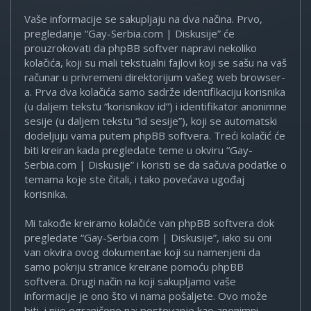
Vaše informacije se sakupljaju na dva načina. Prvo,
pregledanje “Gay-Serbia.com | Diskusije” će
prouzrokovati da phpBB softver napravi nekoliko
kolačića, koji su mali tekstualni fajlovi koji se sašu na vaš
računar u privremeni direktorijum vašeg web browser-
a. Prva dva kolačića samo sadrže identifikaciju korisnika
(u daljem tekstu “korisnikov id”) i identifikator anonimne
sesije (u daljem tekstu “id sesije”), koji se automatski
dodeljuju vama putem phpBB softvera. Treći kolačić će
biti kreiran kada pregledate teme u okviru “Gay-
Serbia.com | Diskusije” i koristi se da sačuva podatke o
temama koje ste čitali, i tako povećava ugođaj
korisnika.
Mi takođe kreiramo kolačiće van phpBB softvera dok
pregledate “Gay-Serbia.com | Diskusije”, iako su oni
van okvira ovog dokumentae koji su namenjeni da
samo pokriju stranice kreirane pomoću phpBB
softvera. Drugi način na koji sakupljamo vaše
informacije je ono što vi nama pošaljete. Ovo može
biti, i nije ograničeno na: postovanje kao anonimni