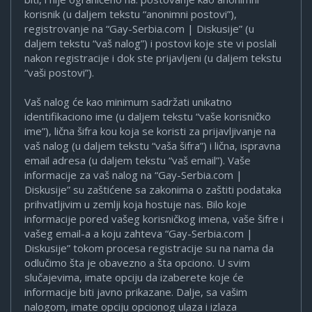
korisnik (u daljem tekstu “anonimni postovi”),
registrovanje na “Gay-Serbia.com | Diskusije” (u
daljem tekstu “vaš nalog”) i postovi koje ste vi poslali
nakon registracije i dok ste prijavljeni (u daljem tekstu
“vaši postovi”).
Vaš nalog će kao minimum sadržati unikatno
identifikaciono ime (u daljem tekstu “vaše korisničko
ime”), lična šifra kou koja se koristi za prijavljivanje na
vaš nalog (u daljem tekstu “vaša šifra”) i lična, ispravna
email adresa (u daljem tekstu “vaš email”). Vaše
informacije za vaš nalog na “Gay-Serbia.com |
Diskusije” su zaštićene sa zakonima o zaštiti podataka
prihvatljivim u zemlji koja hostuje nas. Bilo koje
informacije pored vašeg korisničkog imena, vaše šifre i
vašeg email-a a koju zahteva “Gay-Serbia.com |
Diskusije” tokom procesa registracije su na nama da
odlučimo šta je obavezno a šta opciono. U svim
slučajevima, imate opciju da izaberete koje će
informacije biti javno prikazane. Dalje, sa vašim
nalogom, imate opciju opcionog ulaza i izlaza