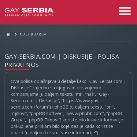
Toggle
Navigati
INDEX BOARDA
GAY-SERBIA.COM | DISKUSIJE - POLISA
PRIVATNOSTI
Ova polisa objašnjava u detalje kako “Gay-Serbia.com |
Diskusije” zajedno sa njegovim prisvojenim
kompanijama (u daljem tekstu “mi”, “naš”, “Gay-
Serbia.com | Diskusije”, “https://www.gay-
serbia.com/forum”) i phpBB (u daljem tekstu “oni”,
“njihovi”, “phpBB softver”, “www.phpbb.com”, “phpBB
Grupa”, “phpBB Timovi”) koriste bilo kakve informacije
prikupljene prilikom bilo koje sesije kada koristite
board (u daljem tekstu “vaše informacije”).