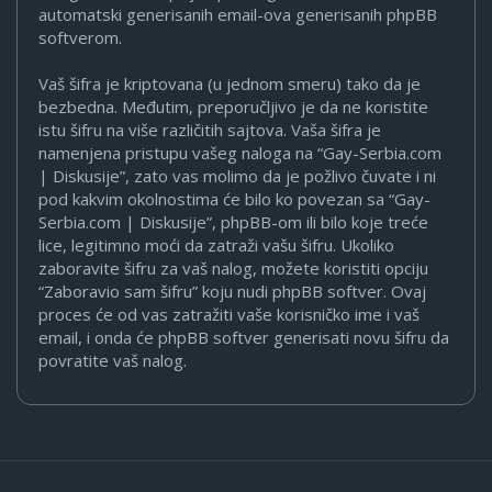
automatski generisanih email-ova generisanih phpBB
softverom.
Vaš šifra je kriptovana (u jednom smeru) tako da je
bezbedna. Međutim, preporučljivo je da ne koristite
istu šifru na više različitih sajtova. Vaša šifra je
namenjena pristupu vašeg naloga na “Gay-Serbia.com
| Diskusije”, zato vas molimo da je požlivo čuvate i ni
pod kakvim okolnostima će bilo ko povezan sa “Gay-
Serbia.com | Diskusije”, phpBB-om ili bilo koje treće
lice, legitimno moći da zatraži vašu šifru. Ukoliko
zaboravite šifru za vaš nalog, možete koristiti opciju
“Zaboravio sam šifru” koju nudi phpBB softver. Ovaj
proces će od vas zatražiti vaše korisničko ime i vaš
email, i onda će phpBB softver generisati novu šifru da
povratite vaš nalog.