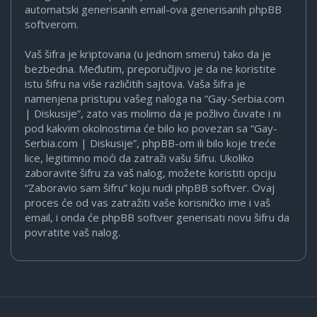
automatski generisanih email-ova generisanih phpBB
softverom.
Vaš šifra je kriptovana (u jednom smeru) tako da je
bezbedna. Međutim, preporučljivo je da ne koristite
istu šifru na više različitih sajtova. Vaša šifra je
namenjena pristupu vašeg naloga na “Gay-Serbia.com
| Diskusije”, zato vas molimo da je požlivo čuvate i ni
pod kakvim okolnostima će bilo ko povezan sa “Gay-
Serbia.com | Diskusije”, phpBB-om ili bilo koje treće
lice, legitimno moći da zatraži vašu šifru. Ukoliko
zaboravite šifru za vaš nalog, možete koristiti opciju
“Zaboravio sam šifru” koju nudi phpBB softver. Ovaj
proces će od vas zatražiti vaše korisničko ime i vaš
email, i onda će phpBB softver generisati novu šifru da
povratite vaš nalog.