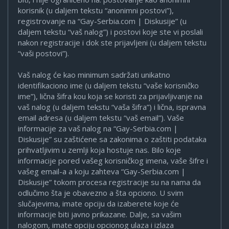
korisnik (u daljem tekstu “anonimni postovi”),
registrovanje na “Gay-Serbia.com | Diskusije” (u
daljem tekstu “vaš nalog”) i postovi koje ste vi poslali
nakon registracije i dok ste prijavljeni (u daljem tekstu
“vaši postovi”).
Vaš nalog će kao minimum sadržati unikatno
identifikaciono ime (u daljem tekstu “vaše korisničko
ime”), lična šifra kou koja se koristi za prijavljivanje na
vaš nalog (u daljem tekstu “vaša šifra”) i lična, ispravna
email adresa (u daljem tekstu “vaš email”). Vaše
informacije za vaš nalog na “Gay-Serbia.com |
Diskusije” su zaštićene sa zakonima o zaštiti podataka
prihvatljivim u zemlji koja hostuje nas. Bilo koje
informacije pored vašeg korisničkog imena, vaše šifre i
vašeg email-a a koju zahteva “Gay-Serbia.com |
Diskusije” tokom procesa registracije su na nama da
odlučimo šta je obavezno a šta opciono. U svim
slučajevima, imate opciju da izaberete koje će
informacije biti javno prikazane. Dalje, sa vašim
nalogom, imate opciju opcionog ulaza i izlaza