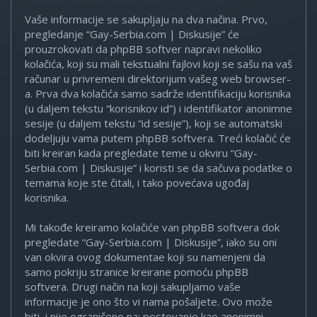
Vaše informacije se sakupljaju na dva načina. Prvo,
pregledanje “Gay-Serbia.com | Diskusije” će
prouzrokovati da phpBB softver napravi nekoliko
kolačića, koji su mali tekstualni fajlovi koji se sašu na vaš
računar u privremeni direktorijum vašeg web browser-
a. Prva dva kolačića samo sadrže identifikaciju korisnika
(u daljem tekstu “korisnikov id”) i identifikator anonimne
sesije (u daljem tekstu “id sesije”), koji se automatski
dodeljuju vama putem phpBB softvera. Treći kolačić će
biti kreiran kada pregledate teme u okviru “Gay-
Serbia.com | Diskusije” i koristi se da sačuva podatke o
temama koje ste čitali, i tako povećava ugođaj
korisnika.
Mi takođe kreiramo kolačiće van phpBB softvera dok
pregledate “Gay-Serbia.com | Diskusije”, iako su oni
van okvira ovog dokumentae koji su namenjeni da
samo pokriju stranice kreirane pomoću phpBB
softvera. Drugi način na koji sakupljamo vaše
informacije je ono što vi nama pošaljete. Ovo može
biti, i nije ograničeno na: postovanje kao anonimni