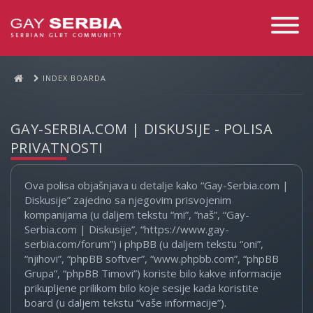
Toggle
Navigati
INDEX BOARDA
GAY-SERBIA.COM | DISKUSIJE - POLISA
PRIVATNOSTI
Ova polisa objašnjava u detalje kako “Gay-Serbia.com |
Diskusije” zajedno sa njegovim prisvojenim
kompanijama (u daljem tekstu “mi”, “naš”, “Gay-
Serbia.com | Diskusije”, “https://www.gay-
serbia.com/forum”) i phpBB (u daljem tekstu “oni”,
“njihovi”, “phpBB softver”, “www.phpbb.com”, “phpBB
Grupa”, “phpBB Timovi”) koriste bilo kakve informacije
prikupljene prilikom bilo koje sesije kada koristite
board (u daljem tekstu “vaše informacije”).