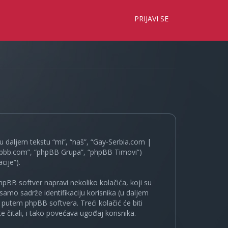
×
PRIJAVI SE
 daljem tekstu “mi”, “naš”, “Gay-Serbia.com |
.phpbb.com”, “phpBB Grupa”, “phpBB Timovi”)
cije”).
pBB softver napravi nekoliko kolačića, koji su
samo sadrže identifikaciju korisnika (u daljem
a putem phpBB softvera. Treći kolačić će biti
 čitali, i tako povećava ugođaj korisnika.