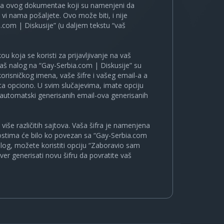
ira ovog dokumentae koji su namenjeni da
i nama pošaljete. Ovo može biti, i nije
.com | Diskusije” (u daljem tekstu “vaš
u koja se koristi za prijavljivanje na vaš
 vaš nalog na “Gay-Serbia.com | Diskusije” su
korisničkog imena, vaše šifre i vašeg email-a a
a opciono. U svim slučajevima, imate opciju
a automatski generisanih email-ova generisanih
više različitih sajtova. Vaša šifra je namenjena
nostima će bilo ko povezan sa “Gay-Serbia.com
nalog, možete koristiti opciju “Zaboravio sam
ver generisati novu šifru da povratite vaš