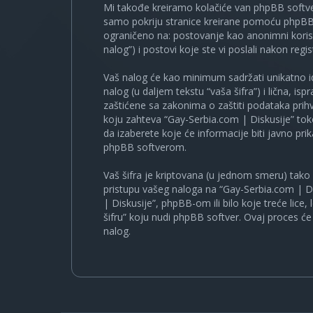
Mi takođe kreiramo kolačiće van phpBB softve
samo pokriju stranice kreirane pomoću phpBB s
ograničeno na: postovanje kao anonimni korisn
nalog”) i postovi koje ste vi poslali nakon regist
Vaš nalog će kao minimum sadržati unikatno iden
nalog (u daljem tekstu “vaša šifra”) i lična, i
zaštićene sa zakonima o zaštiti podataka prihv
koju zahteva “Gay-Serbia.com | Diskusije” to
da izaberete koje će informacije biti javno pr
phpBB softverom.
Vaš šifra je kriptovana (u jednom smeru) tako d
pristupu vašeg naloga na “Gay-Serbia.com | Di
| Diskusije”, phpBB-om ili bilo koje treće lice
šifru” koju nudi phpBB softver. Ovaj proces će 
nalog.