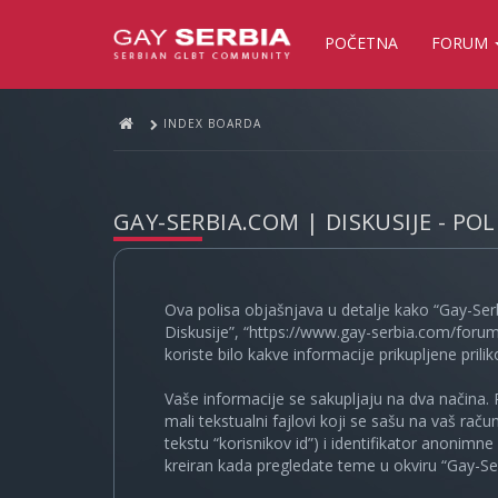
POČETNA
FORUM
INDEX BOARDA
GAY-SERBIA.COM | DISKUSIJE - PO
Ova polisa objašnjava u detalje kako “Gay-Ser
Diskusije”, “https://www.gay-serbia.com/forum
koriste bilo kakve informacije prikupljene prili
Vaše informacije se sakupljaju na dva načina. 
mali tekstualni fajlovi koji se sašu na vaš rač
tekstu “korisnikov id”) i identifikator anonimn
kreiran kada pregledate teme u okviru “Gay-Ser