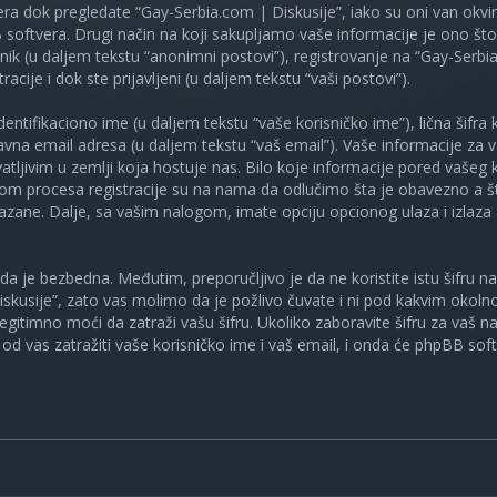
ra dok pregledate “Gay-Serbia.com | Diskusije”, iako su oni van okv
oftvera. Drugi način na koji sakupljamo vaše informacije je ono što v
ik (u daljem tekstu “anonimni postovi”), registrovanje na “Gay-Serbia
racije i dok ste prijavljeni (u daljem tekstu “vaši postovi”).
tifikaciono ime (u daljem tekstu “vaše korisničko ime”), lična šifra ko
spravna email adresa (u daljem tekstu “vaš email”). Vaše informacije za
atljivim u zemlji koja hostuje nas. Bilo koje informacije pored vašeg 
kom procesa registracije su na nama da odlučimo šta je obavezno a št
ikazane. Dalje, sa vašim nalogom, imate opciju opcionog ulaza i izlaz
a je bezbedna. Međutim, preporučljivo je da ne koristite istu šifru na 
skusije”, zato vas molimo da je požlivo čuvate i ni pod kakvim okol
, legitimno moći da zatraži vašu šifru. Ukoliko zaboravite šifru za vaš 
od vas zatražiti vaše korisničko ime i vaš email, i onda će phpBB soft