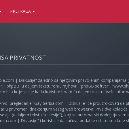
PRETRAGA
LISA PRIVATNOSTI
bia.com | Diskusije” zajedno sa njegovim prisvojenim kompanijama (u
”) i phpBB (u daljem tekstu “oni”, “njihovi”, “phpBB softver”, “www
kom bilo koje sesije kada koristite board (u daljem tekstu “vaše informa
Prvo, pregledanje “Gay-Serbia.com | Diskusije” će prouzrokovati da ph
unar u privremeni direktorijum vašeg web browser-a. Prva dva kolačića 
e sesije (u daljem tekstu “id sesije”), koji se automatski dodeljuju vam
bia.com | Diskusije” i koristi se da sačuva podatke o temama koje ste