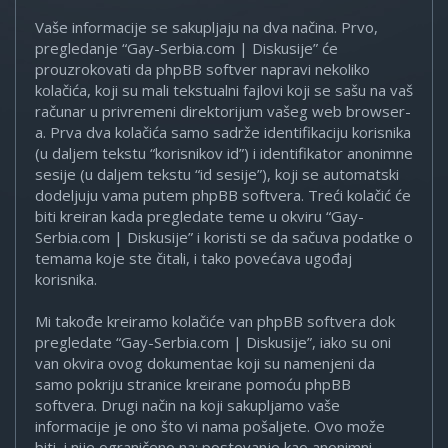
Vaše informacije se sakupljaju na dva načina. Prvo,
pregledanje “Gay-Serbia.com | Diskusije” će
prouzrokovati da phpBB softver napravi nekoliko
kolačića, koji su mali tekstualni fajlovi koji se sašu na vaš
računar u privremeni direktorijum vašeg web browser-
a. Prva dva kolačića samo sadrže identifikaciju korisnika
(u daljem tekstu “korisnikov id”) i identifikator anonimne
sesije (u daljem tekstu “id sesije”), koji se automatski
dodeljuju vama putem phpBB softvera. Treći kolačić će
biti kreiran kada pregledate teme u okviru “Gay-
Serbia.com | Diskusije” i koristi se da sačuva podatke o
temama koje ste čitali, i tako povećava ugođaj
korisnika.
Mi takođe kreiramo kolačiće van phpBB softvera dok
pregledate “Gay-Serbia.com | Diskusije”, iako su oni
van okvira ovog dokumentae koji su namenjeni da
samo pokriju stranice kreirane pomoću phpBB
softvera. Drugi način na koji sakupljamo vaše
informacije je ono što vi nama pošaljete. Ovo može
biti, i nije ograničeno na: postovanje kao anonimni