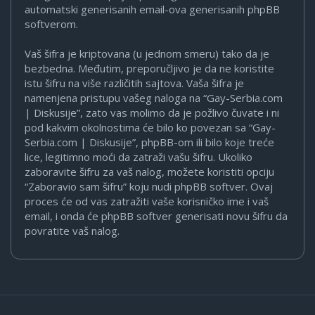
automatski generisanih email-ova generisanih phpBB
softverom.
Vaš šifra je kriptovana (u jednom smeru) tako da je
bezbedna. Međutim, preporučljivo je da ne koristite
istu šifru na više različitih sajtova. Vaša šifra je
namenjena pristupu vašeg naloga na “Gay-Serbia.com
| Diskusije”, zato vas molimo da je požlivo čuvate i ni
pod kakvim okolnostima će bilo ko povezan sa “Gay-
Serbia.com | Diskusije”, phpBB-om ili bilo koje treće
lice, legitimno moći da zatraži vašu šifru. Ukoliko
zaboravite šifru za vaš nalog, možete koristiti opciju
“Zaboravio sam šifru” koju nudi phpBB softver. Ovaj
proces će od vas zatražiti vaše korisničko ime i vaš
email, i onda će phpBB softver generisati novu šifru da
povratite vaš nalog.