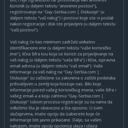
korisnik (u daljem tekstu “anonimni postovi”),
registrovanje na “Gay-Serbia.com | Diskusije” (u
daljem tekstu “vaš nalog”) i postovi koje ste vi poslali
nakon registracije i dok ste prijavljeni (u daljem tekstu
“vaši postovi”).
Vaš nalog će kao minimum sadržati unikatno
identifikaciono ime (u daljem tekstu “vaše korisničko
ime”), lična šifra kou koja se koristi za prijavljivanje na
vaš nalog (u daljem tekstu “vaša šifra”) i lična, ispravna
email adresa (u daljem tekstu “vaš email”). Vaše
informacije za vaš nalog na “Gay-Serbia.com |
Diskusije” su zaštićene sa zakonima o zaštiti podataka
prihvatljivim u zemlji koja hostuje nas. Bilo koje
informacije pored vašeg korisničkog imena, vaše šifre i
vašeg email-a a koju zahteva “Gay-Serbia.com |
Diskusije” tokom procesa registracije su na nama da
odlučimo šta je obavezno a šta opciono. U svim
slučajevima, imate opciju da izaberete koje će
informacije biti javno prikazane. Dalje, sa vašim
nalogom, imate opciju opcionog ulaza i izlaza