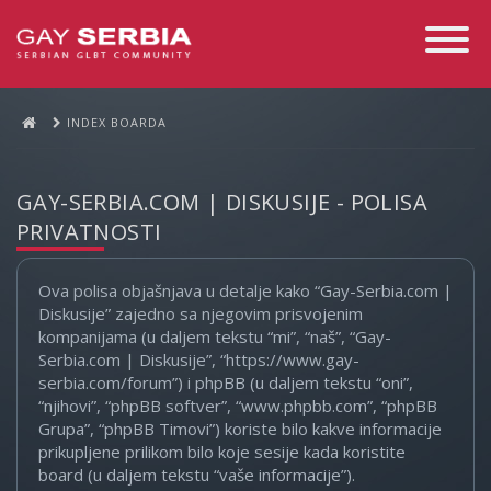
Toggle
Navigati
INDEX BOARDA
GAY-SERBIA.COM | DISKUSIJE - POLISA
PRIVATNOSTI
Ova polisa objašnjava u detalje kako “Gay-Serbia.com |
Diskusije” zajedno sa njegovim prisvojenim
kompanijama (u daljem tekstu “mi”, “naš”, “Gay-
Serbia.com | Diskusije”, “https://www.gay-
serbia.com/forum”) i phpBB (u daljem tekstu “oni”,
“njihovi”, “phpBB softver”, “www.phpbb.com”, “phpBB
Grupa”, “phpBB Timovi”) koriste bilo kakve informacije
prikupljene prilikom bilo koje sesije kada koristite
board (u daljem tekstu “vaše informacije”).