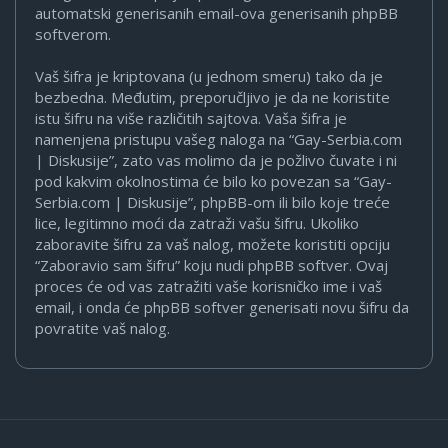
automatski generisanih email-ova generisanih phpBB
softverom.
Vaš šifra je kriptovana (u jednom smeru) tako da je
bezbedna. Međutim, preporučljivo je da ne koristite
istu šifru na više različitih sajtova. Vaša šifra je
namenjena pristupu vašeg naloga na “Gay-Serbia.com
| Diskusije”, zato vas molimo da je požlivo čuvate i ni
pod kakvim okolnostima će bilo ko povezan sa “Gay-
Serbia.com | Diskusije”, phpBB-om ili bilo koje treće
lice, legitimno moći da zatraži vašu šifru. Ukoliko
zaboravite šifru za vaš nalog, možete koristiti opciju
“Zaboravio sam šifru” koju nudi phpBB softver. Ovaj
proces će od vas zatražiti vaše korisničko ime i vaš
email, i onda će phpBB softver generisati novu šifru da
povratite vaš nalog.