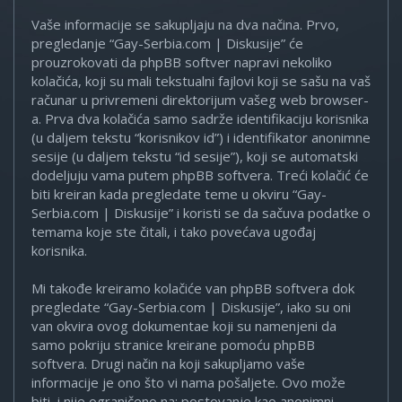
Vaše informacije se sakupljaju na dva načina. Prvo,
pregledanje “Gay-Serbia.com | Diskusije” će
prouzrokovati da phpBB softver napravi nekoliko
kolačića, koji su mali tekstualni fajlovi koji se sašu na vaš
računar u privremeni direktorijum vašeg web browser-
a. Prva dva kolačića samo sadrže identifikaciju korisnika
(u daljem tekstu “korisnikov id”) i identifikator anonimne
sesije (u daljem tekstu “id sesije”), koji se automatski
dodeljuju vama putem phpBB softvera. Treći kolačić će
biti kreiran kada pregledate teme u okviru “Gay-
Serbia.com | Diskusije” i koristi se da sačuva podatke o
temama koje ste čitali, i tako povećava ugođaj
korisnika.
Mi takođe kreiramo kolačiće van phpBB softvera dok
pregledate “Gay-Serbia.com | Diskusije”, iako su oni
van okvira ovog dokumentae koji su namenjeni da
samo pokriju stranice kreirane pomoću phpBB
softvera. Drugi način na koji sakupljamo vaše
informacije je ono što vi nama pošaljete. Ovo može
biti, i nije ograničeno na: postovanje kao anonimni