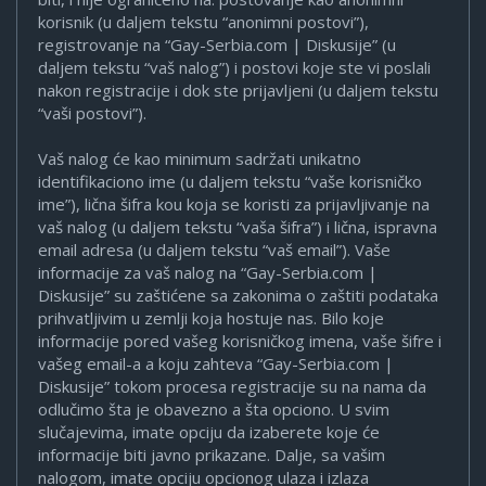
korisnik (u daljem tekstu “anonimni postovi”),
registrovanje na “Gay-Serbia.com | Diskusije” (u
daljem tekstu “vaš nalog”) i postovi koje ste vi poslali
nakon registracije i dok ste prijavljeni (u daljem tekstu
“vaši postovi”).
Vaš nalog će kao minimum sadržati unikatno
identifikaciono ime (u daljem tekstu “vaše korisničko
ime”), lična šifra kou koja se koristi za prijavljivanje na
vaš nalog (u daljem tekstu “vaša šifra”) i lična, ispravna
email adresa (u daljem tekstu “vaš email”). Vaše
informacije za vaš nalog na “Gay-Serbia.com |
Diskusije” su zaštićene sa zakonima o zaštiti podataka
prihvatljivim u zemlji koja hostuje nas. Bilo koje
informacije pored vašeg korisničkog imena, vaše šifre i
vašeg email-a a koju zahteva “Gay-Serbia.com |
Diskusije” tokom procesa registracije su na nama da
odlučimo šta je obavezno a šta opciono. U svim
slučajevima, imate opciju da izaberete koje će
informacije biti javno prikazane. Dalje, sa vašim
nalogom, imate opciju opcionog ulaza i izlaza