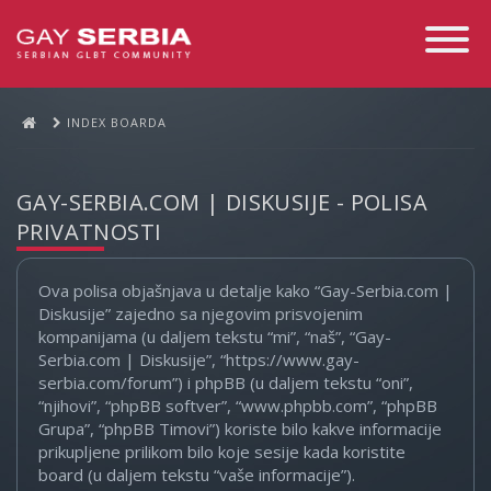
Toggle
Navigati
INDEX BOARDA
GAY-SERBIA.COM | DISKUSIJE - POLISA
PRIVATNOSTI
Ova polisa objašnjava u detalje kako “Gay-Serbia.com |
Diskusije” zajedno sa njegovim prisvojenim
kompanijama (u daljem tekstu “mi”, “naš”, “Gay-
Serbia.com | Diskusije”, “https://www.gay-
serbia.com/forum”) i phpBB (u daljem tekstu “oni”,
“njihovi”, “phpBB softver”, “www.phpbb.com”, “phpBB
Grupa”, “phpBB Timovi”) koriste bilo kakve informacije
prikupljene prilikom bilo koje sesije kada koristite
board (u daljem tekstu “vaše informacije”).