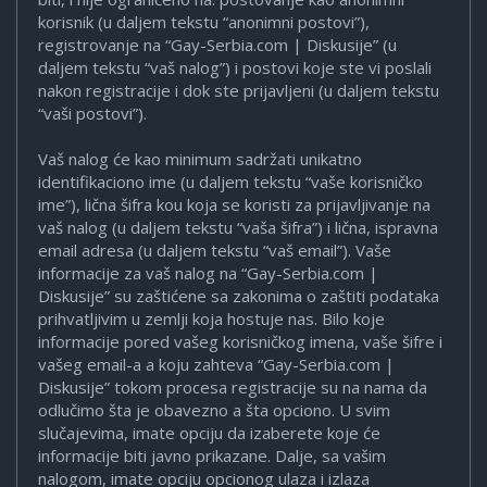
korisnik (u daljem tekstu “anonimni postovi”),
registrovanje na “Gay-Serbia.com | Diskusije” (u
daljem tekstu “vaš nalog”) i postovi koje ste vi poslali
nakon registracije i dok ste prijavljeni (u daljem tekstu
“vaši postovi”).
Vaš nalog će kao minimum sadržati unikatno
identifikaciono ime (u daljem tekstu “vaše korisničko
ime”), lična šifra kou koja se koristi za prijavljivanje na
vaš nalog (u daljem tekstu “vaša šifra”) i lična, ispravna
email adresa (u daljem tekstu “vaš email”). Vaše
informacije za vaš nalog na “Gay-Serbia.com |
Diskusije” su zaštićene sa zakonima o zaštiti podataka
prihvatljivim u zemlji koja hostuje nas. Bilo koje
informacije pored vašeg korisničkog imena, vaše šifre i
vašeg email-a a koju zahteva “Gay-Serbia.com |
Diskusije” tokom procesa registracije su na nama da
odlučimo šta je obavezno a šta opciono. U svim
slučajevima, imate opciju da izaberete koje će
informacije biti javno prikazane. Dalje, sa vašim
nalogom, imate opciju opcionog ulaza i izlaza