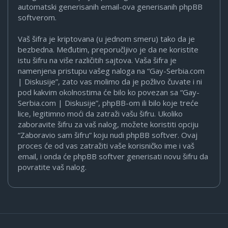
automatski generisanih email-ova generisanih phpBB
softverom.
Vaš šifra je kriptovana (u jednom smeru) tako da je
bezbedna. Međutim, preporučljivo je da ne koristite
istu šifru na više različitih sajtova. Vaša šifra je
namenjena pristupu vašeg naloga na “Gay-Serbia.com
| Diskusije”, zato vas molimo da je požlivo čuvate i ni
pod kakvim okolnostima će bilo ko povezan sa “Gay-
Serbia.com | Diskusije”, phpBB-om ili bilo koje treće
lice, legitimno moći da zatraži vašu šifru. Ukoliko
zaboravite šifru za vaš nalog, možete koristiti opciju
“Zaboravio sam šifru” koju nudi phpBB softver. Ovaj
proces će od vas zatražiti vaše korisničko ime i vaš
email, i onda će phpBB softver generisati novu šifru da
povratite vaš nalog.