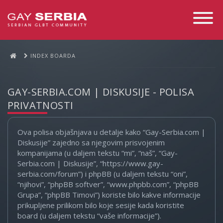
Toggle
Navigati
INDEX BOARDA
GAY-SERBIA.COM | DISKUSIJE - POLISA
PRIVATNOSTI
Ova polisa objašnjava u detalje kako “Gay-Serbia.com |
Diskusije” zajedno sa njegovim prisvojenim
kompanijama (u daljem tekstu “mi”, “naš”, “Gay-
Serbia.com | Diskusije”, “https://www.gay-
serbia.com/forum”) i phpBB (u daljem tekstu “oni”,
“njihovi”, “phpBB softver”, “www.phpbb.com”, “phpBB
Grupa”, “phpBB Timovi”) koriste bilo kakve informacije
prikupljene prilikom bilo koje sesije kada koristite
board (u daljem tekstu “vaše informacije”).