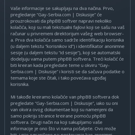
Vaše informacije se sakupljaju na dva načina. Prvo,
pregledanje “Gay-Serbia.com | Diskusije” će
prouzrokovati da phpBB softver napravi nekoliko
kolačića, koji su mali tekstualni fajlovi koji se sašu na vaš
računar u privremeni direktorijum vašeg web browser-
a. Prva dva kolačića samo sadrže identifikaciju korisnika
(u daljem tekstu “korisnikov id”) i identifikator anonimne
sesije (u daljem tekstu “id sesije”), koji se automatski
dodeljuju vama putem phpBB softvera. Treći kolačić će
biti kreiran kada pregledate teme u okviru “Gay-
Serbia.com | Diskusije” i koristi se da sačuva podatke o
temama koje ste čitali, i tako povećava ugođaj
korisnika.
Mi takođe kreiramo kolačiće van phpBB softvera dok
pregledate “Gay-Serbia.com | Diskusije”, iako su oni
van okvira ovog dokumentae koji su namenjeni da
samo pokriju stranice kreirane pomoću phpBB
softvera. Drugi način na koji sakupljamo vaše
informacije je ono što vi nama pošaljete. Ovo može
biti, i nije ograničeno na: postovanje kao anonimni