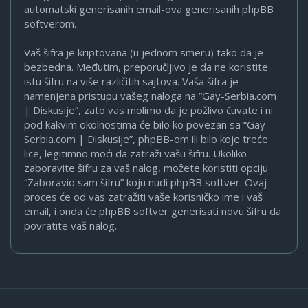
automatski generisanih email-ova generisanih phpBB
softverom.
Vaš šifra je kriptovana (u jednom smeru) tako da je
bezbedna. Međutim, preporučljivo je da ne koristite
istu šifru na više različitih sajtova. Vaša šifra je
namenjena pristupu vašeg naloga na “Gay-Serbia.com
| Diskusije”, zato vas molimo da je požlivo čuvate i ni
pod kakvim okolnostima će bilo ko povezan sa “Gay-
Serbia.com | Diskusije”, phpBB-om ili bilo koje treće
lice, legitimno moći da zatraži vašu šifru. Ukoliko
zaboravite šifru za vaš nalog, možete koristiti opciju
“Zaboravio sam šifru” koju nudi phpBB softver. Ovaj
proces će od vas zatražiti vaše korisničko ime i vaš
email, i onda će phpBB softver generisati novu šifru da
povratite vaš nalog.