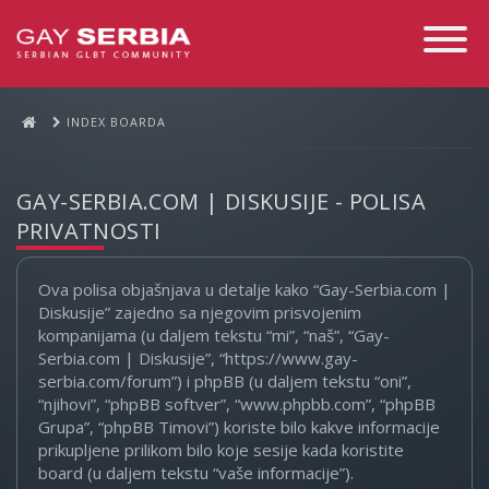
Toggle
Navigati
INDEX BOARDA
GAY-SERBIA.COM | DISKUSIJE - POLISA
PRIVATNOSTI
Ova polisa objašnjava u detalje kako “Gay-Serbia.com |
Diskusije” zajedno sa njegovim prisvojenim
kompanijama (u daljem tekstu “mi”, “naš”, “Gay-
Serbia.com | Diskusije”, “https://www.gay-
serbia.com/forum”) i phpBB (u daljem tekstu “oni”,
“njihovi”, “phpBB softver”, “www.phpbb.com”, “phpBB
Grupa”, “phpBB Timovi”) koriste bilo kakve informacije
prikupljene prilikom bilo koje sesije kada koristite
board (u daljem tekstu “vaše informacije”).