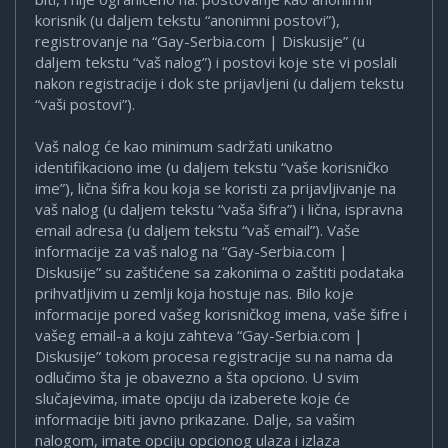
korisnik (u daljem tekstu “anonimni postovi”),
registrovanje na “Gay-Serbia.com | Diskusije” (u
daljem tekstu “vaš nalog”) i postovi koje ste vi poslali
nakon registracije i dok ste prijavljeni (u daljem tekstu
“vaši postovi”).
Vaš nalog će kao minimum sadržati unikatno
identifikaciono ime (u daljem tekstu “vaše korisničko
ime”), lična šifra kou koja se koristi za prijavljivanje na
vaš nalog (u daljem tekstu “vaša šifra”) i lična, ispravna
email adresa (u daljem tekstu “vaš email”). Vaše
informacije za vaš nalog na “Gay-Serbia.com |
Diskusije” su zaštićene sa zakonima o zaštiti podataka
prihvatljivim u zemlji koja hostuje nas. Bilo koje
informacije pored vašeg korisničkog imena, vaše šifre i
vašeg email-a a koju zahteva “Gay-Serbia.com |
Diskusije” tokom procesa registracije su na nama da
odlučimo šta je obavezno a šta opciono. U svim
slučajevima, imate opciju da izaberete koje će
informacije biti javno prikazane. Dalje, sa vašim
nalogom, imate opciju opcionog ulaza i izlaza