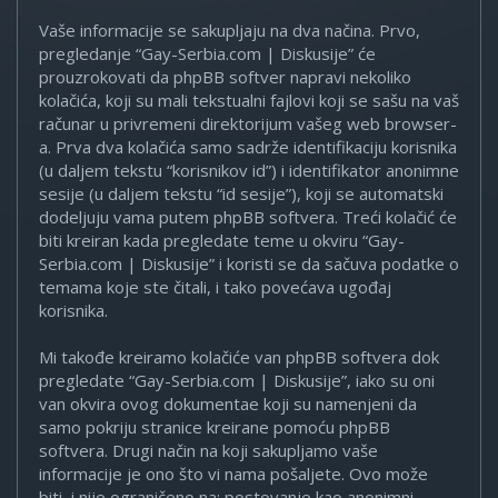
Vaše informacije se sakupljaju na dva načina. Prvo,
pregledanje “Gay-Serbia.com | Diskusije” će
prouzrokovati da phpBB softver napravi nekoliko
kolačića, koji su mali tekstualni fajlovi koji se sašu na vaš
računar u privremeni direktorijum vašeg web browser-
a. Prva dva kolačića samo sadrže identifikaciju korisnika
(u daljem tekstu “korisnikov id”) i identifikator anonimne
sesije (u daljem tekstu “id sesije”), koji se automatski
dodeljuju vama putem phpBB softvera. Treći kolačić će
biti kreiran kada pregledate teme u okviru “Gay-
Serbia.com | Diskusije” i koristi se da sačuva podatke o
temama koje ste čitali, i tako povećava ugođaj
korisnika.
Mi takođe kreiramo kolačiće van phpBB softvera dok
pregledate “Gay-Serbia.com | Diskusije”, iako su oni
van okvira ovog dokumentae koji su namenjeni da
samo pokriju stranice kreirane pomoću phpBB
softvera. Drugi način na koji sakupljamo vaše
informacije je ono što vi nama pošaljete. Ovo može
biti, i nije ograničeno na: postovanje kao anonimni