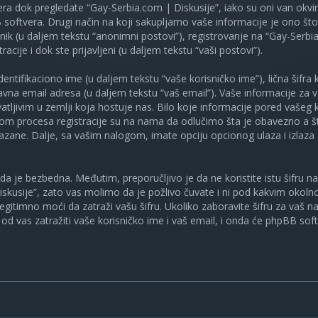
ra dok pregledate “Gay-Serbia.com | Diskusije”, iako su oni van okv
oftvera. Drugi način na koji sakupljamo vaše informacije je ono što v
ik (u daljem tekstu “anonimni postovi”), registrovanje na “Gay-Serbia
racije i dok ste prijavljeni (u daljem tekstu “vaši postovi”).
tifikaciono ime (u daljem tekstu “vaše korisničko ime”), lična šifra ko
spravna email adresa (u daljem tekstu “vaš email”). Vaše informacije za
atljivim u zemlji koja hostuje nas. Bilo koje informacije pored vašeg 
kom procesa registracije su na nama da odlučimo šta je obavezno a št
ikazane. Dalje, sa vašim nalogom, imate opciju opcionog ulaza i izlaz
a je bezbedna. Međutim, preporučljivo je da ne koristite istu šifru na 
skusije”, zato vas molimo da je požlivo čuvate i ni pod kakvim okol
, legitimno moći da zatraži vašu šifru. Ukoliko zaboravite šifru za vaš 
od vas zatražiti vaše korisničko ime i vaš email, i onda će phpBB soft