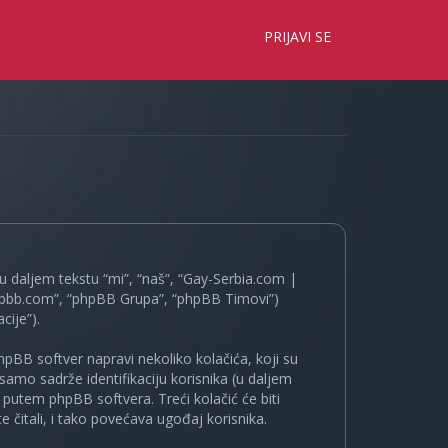
×
PRIJAVI SE
 daljem tekstu “mi”, “naš”, “Gay-Serbia.com |
.phpbb.com”, “phpBB Grupa”, “phpBB Timovi”)
cije”).
pBB softver napravi nekoliko kolačića, koji su
samo sadrže identifikaciju korisnika (u daljem
a putem phpBB softvera. Treći kolačić će biti
 čitali, i tako povećava ugođaj korisnika.