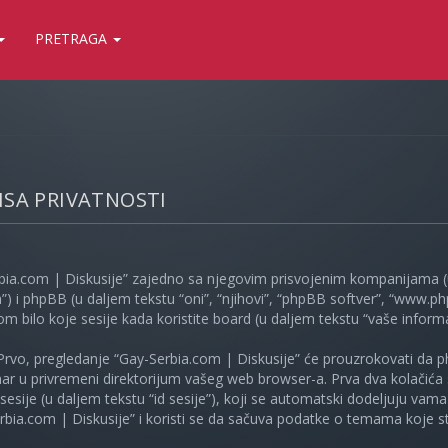
PRETRAGA
LISA PRIVATNOSTI
bia.com | Diskusije” zajedno sa njegovim prisvojenim kompanijama (u
”) i phpBB (u daljem tekstu “oni”, “njihovi”, “phpBB softver”, “www
kom bilo koje sesije kada koristite board (u daljem tekstu “vaše informa
Prvo, pregledanje “Gay-Serbia.com | Diskusije” će prouzrokovati da ph
unar u privremeni direktorijum vašeg web browser-a. Prva dva kolačića 
e sesije (u daljem tekstu “id sesije”), koji se automatski dodeljuju vam
bia.com | Diskusije” i koristi se da sačuva podatke o temama koje ste