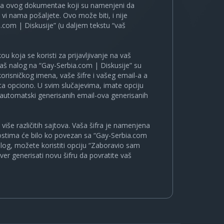
ira ovog dokumentae koji su namenjeni da
i nama pošaljete. Ovo može biti, i nije
.com | Diskusije” (u daljem tekstu “vaš
u koja se koristi za prijavljivanje na vaš
 vaš nalog na “Gay-Serbia.com | Diskusije” su
korisničkog imena, vaše šifre i vašeg email-a a
a opciono. U svim slučajevima, imate opciju
a automatski generisanih email-ova generisanih
više različitih sajtova. Vaša šifra je namenjena
nostima će bilo ko povezan sa “Gay-Serbia.com
nalog, možete koristiti opciju “Zaboravio sam
ver generisati novu šifru da povratite vaš