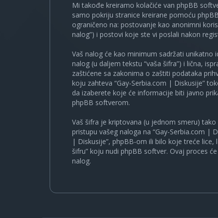
Mi takođe kreiramo kolačiće van phpBB softve
samo pokriju stranice kreirane pomoću phpBB s
ograničeno na: postovanje kao anonimni korisn
nalog”) i postovi koje ste vi poslali nakon regist
Vaš nalog će kao minimum sadržati unikatno iden
nalog (u daljem tekstu “vaša šifra”) i lična, i
zaštićene sa zakonima o zaštiti podataka prihv
koju zahteva “Gay-Serbia.com | Diskusije” to
da izaberete koje će informacije biti javno pr
phpBB softverom.
Vaš šifra je kriptovana (u jednom smeru) tako d
pristupu vašeg naloga na “Gay-Serbia.com | Di
| Diskusije”, phpBB-om ili bilo koje treće lice
šifru” koju nudi phpBB softver. Ovaj proces će 
nalog.