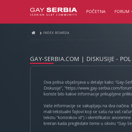
POČETNA
FORUM
INDEX BOARDA
GAY-SERBIA.COM | DISKUSIJE - PO
Ova polisa objašnjava u detalje kako “Gay-Ser
Diskusije”, “https://www.gay-serbia.com/forum
koriste bilo kakve informacije prikupljene prili
Vaše informacije se sakupljaju na dva načina. 
mali tekstualni fajlovi koji se sašu na vaš rač
tekstu “korisnikov id”) i identifikator anonimn
kreiran kada pregledate teme u okviru “Gay-Ser