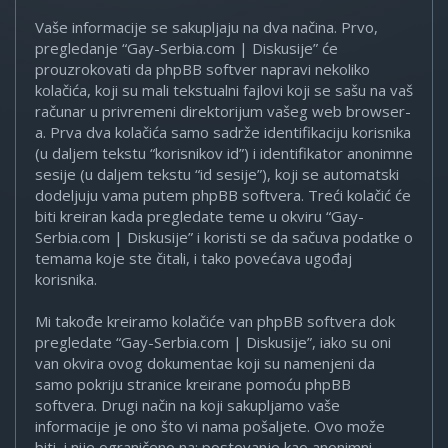
Vaše informacije se sakupljaju na dva načina. Prvo,
pregledanje “Gay-Serbia.com | Diskusije” će
prouzrokovati da phpBB softver napravi nekoliko
kolačića, koji su mali tekstualni fajlovi koji se sašu na vaš
računar u privremeni direktorijum vašeg web browser-
a. Prva dva kolačića samo sadrže identifikaciju korisnika
(u daljem tekstu “korisnikov id”) i identifikator anonimne
sesije (u daljem tekstu “id sesije”), koji se automatski
dodeljuju vama putem phpBB softvera. Treći kolačić će
biti kreiran kada pregledate teme u okviru “Gay-
Serbia.com | Diskusije” i koristi se da sačuva podatke o
temama koje ste čitali, i tako povećava ugođaj
korisnika.
Mi takođe kreiramo kolačiće van phpBB softvera dok
pregledate “Gay-Serbia.com | Diskusije”, iako su oni
van okvira ovog dokumentae koji su namenjeni da
samo pokriju stranice kreirane pomoću phpBB
softvera. Drugi način na koji sakupljamo vaše
informacije je ono što vi nama pošaljete. Ovo može
biti, i nije ograničeno na: postovanje kao anonimni