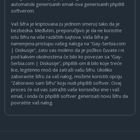
automatski generisanih email-ova generisanih phpBB
softverom.
Vaš šifra je kriptovana (u jednom smeru) tako da je
bezbedna. Međutim, preporučljivo je da ne koristite
istu šifru na više različitih sajtova. Vaša šifra je
namenjena pristupu vašeg naloga na “Gay-Serbia.com
| Diskusije”, zato vas molimo da je požlivo čuvate i ni
pod kakvim okolnostima će bilo ko povezan sa “Gay-
Serbia.com | Diskusije”, phpBB-om ili bilo koje treće
lice, legitimno moći da zatraži vašu šifru. Ukoliko
zaboravite šifru za vaš nalog, možete koristiti opciju
“Zaboravio sam šifru” koju nudi phpBB softver. Ovaj
proces će od vas zatražiti vaše korisničko ime i vaš
email, i onda će phpBB softver generisati novu šifru da
povratite vaš nalog.