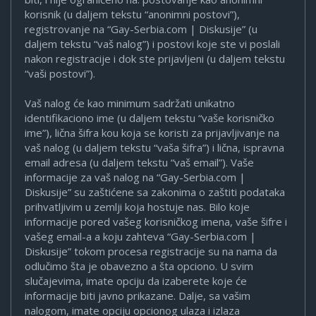
korisnik (u daljem tekstu “anonimni postovi”),
registrovanje na “Gay-Serbia.com | Diskusije” (u
daljem tekstu “vaš nalog”) i postovi koje ste vi poslali
nakon registracije i dok ste prijavljeni (u daljem tekstu
“vaši postovi”).
Vaš nalog će kao minimum sadržati unikatno
identifikaciono ime (u daljem tekstu “vaše korisničko
ime”), lična šifra kou koja se koristi za prijavljivanje na
vaš nalog (u daljem tekstu “vaša šifra”) i lična, ispravna
email adresa (u daljem tekstu “vaš email”). Vaše
informacije za vaš nalog na “Gay-Serbia.com |
Diskusije” su zaštićene sa zakonima o zaštiti podataka
prihvatljivim u zemlji koja hostuje nas. Bilo koje
informacije pored vašeg korisničkog imena, vaše šifre i
vašeg email-a a koju zahteva “Gay-Serbia.com |
Diskusije” tokom procesa registracije su na nama da
odlučimo šta je obavezno a šta opciono. U svim
slučajevima, imate opciju da izaberete koje će
informacije biti javno prikazane. Dalje, sa vašim
nalogom, imate opciju opcionog ulaza i izlaza