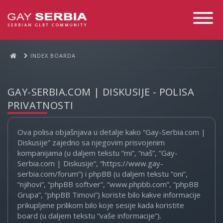
Toggle
Navigati
INDEX BOARDA
GAY-SERBIA.COM | DISKUSIJE - POLISA
PRIVATNOSTI
Ova polisa objašnjava u detalje kako “Gay-Serbia.com |
Diskusije” zajedno sa njegovim prisvojenim
kompanijama (u daljem tekstu “mi”, “naš”, “Gay-
Serbia.com | Diskusije”, “https://www.gay-
serbia.com/forum”) i phpBB (u daljem tekstu “oni”,
“njihovi”, “phpBB softver”, “www.phpbb.com”, “phpBB
Grupa”, “phpBB Timovi”) koriste bilo kakve informacije
prikupljene prilikom bilo koje sesije kada koristite
board (u daljem tekstu “vaše informacije”).