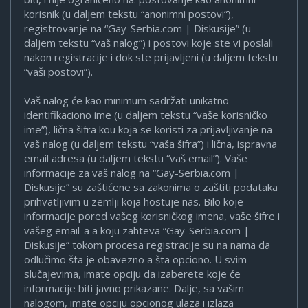
korisnik (u daljem tekstu “anonimni postovi”),
registrovanje na “Gay-Serbia.com | Diskusije” (u
daljem tekstu “vaš nalog”) i postovi koje ste vi poslali
nakon registracije i dok ste prijavljeni (u daljem tekstu
“vaši postovi”).
Vaš nalog će kao minimum sadržati unikatno
identifikaciono ime (u daljem tekstu “vaše korisničko
ime”), lična šifra kou koja se koristi za prijavljivanje na
vaš nalog (u daljem tekstu “vaša šifra”) i lična, ispravna
email adresa (u daljem tekstu “vaš email”). Vaše
informacije za vaš nalog na “Gay-Serbia.com |
Diskusije” su zaštićene sa zakonima o zaštiti podataka
prihvatljivim u zemlji koja hostuje nas. Bilo koje
informacije pored vašeg korisničkog imena, vaše šifre i
vašeg email-a a koju zahteva “Gay-Serbia.com |
Diskusije” tokom procesa registracije su na nama da
odlučimo šta je obavezno a šta opciono. U svim
slučajevima, imate opciju da izaberete koje će
informacije biti javno prikazane. Dalje, sa vašim
nalogom, imate opciju opcionog ulaza i izlaza