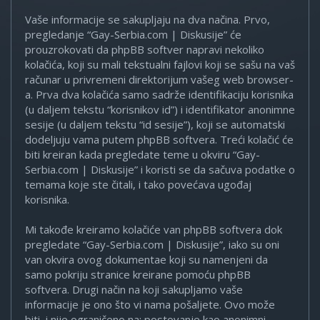
Vaše informacije se sakupljaju na dva načina. Prvo,
pregledanje “Gay-Serbia.com | Diskusije” će
prouzrokovati da phpBB softver napravi nekoliko
kolačića, koji su mali tekstualni fajlovi koji se sašu na vaš
računar u privremeni direktorijum vašeg web browser-
a. Prva dva kolačića samo sadrže identifikaciju korisnika
(u daljem tekstu “korisnikov id”) i identifikator anonimne
sesije (u daljem tekstu “id sesije”), koji se automatski
dodeljuju vama putem phpBB softvera. Treći kolačić će
biti kreiran kada pregledate teme u okviru “Gay-
Serbia.com | Diskusije” i koristi se da sačuva podatke o
temama koje ste čitali, i tako povećava ugođaj
korisnika.
Mi takođe kreiramo kolačiće van phpBB softvera dok
pregledate “Gay-Serbia.com | Diskusije”, iako su oni
van okvira ovog dokumentae koji su namenjeni da
samo pokriju stranice kreirane pomoću phpBB
softvera. Drugi način na koji sakupljamo vaše
informacije je ono što vi nama pošaljete. Ovo može
biti, i nije ograničeno na: postovanje kao anonimni