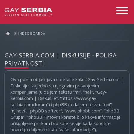
Toggle
Navigati
INDEX BOARDA
GAY-SERBIA.COM | DISKUSIJE - POLISA
PRIVATNOSTI
Ova polisa objašnjava u detalje kako “Gay-Serbia.com |
Diskusije” zajedno sa njegovim prisvojenim
kompanijama (u daljem tekstu “mi”, “naš”, “Gay-
Serbia.com | Diskusije”, “https://www.gay-
serbia.com/forum”) i phpBB (u daljem tekstu “oni”,
“njihovi”, “phpBB softver”, “www.phpbb.com”, “phpBB
Grupa”, “phpBB Timovi”) koriste bilo kakve informacije
prikupljene prilikom bilo koje sesije kada koristite
board (u daljem tekstu “vaše informacije”).