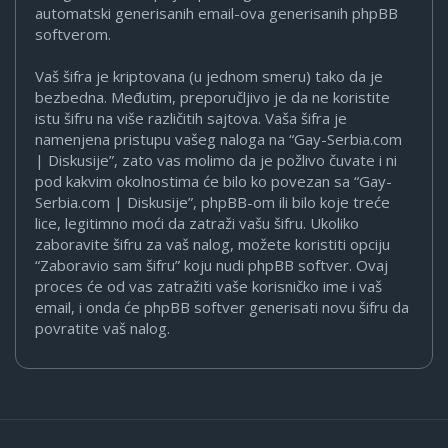
automatski generisanih email-ova generisanih phpBB
softverom.
Vaš šifra je kriptovana (u jednom smeru) tako da je
bezbedna. Međutim, preporučljivo je da ne koristite
istu šifru na više različitih sajtova. Vaša šifra je
namenjena pristupu vašeg naloga na “Gay-Serbia.com
| Diskusije”, zato vas molimo da je požlivo čuvate i ni
pod kakvim okolnostima će bilo ko povezan sa “Gay-
Serbia.com | Diskusije”, phpBB-om ili bilo koje treće
lice, legitimno moći da zatraži vašu šifru. Ukoliko
zaboravite šifru za vaš nalog, možete koristiti opciju
“Zaboravio sam šifru” koju nudi phpBB softver. Ovaj
proces će od vas zatražiti vaše korisničko ime i vaš
email, i onda će phpBB softver generisati novu šifru da
povratite vaš nalog.