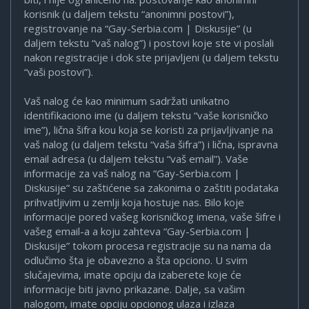
korisnik (u daljem tekstu “anonimni postovi”),
registrovanje na “Gay-Serbia.com | Diskusije” (u
daljem tekstu “vaš nalog”) i postovi koje ste vi poslali
nakon registracije i dok ste prijavljeni (u daljem tekstu
“vaši postovi”).
Vaš nalog će kao minimum sadržati unikatno
identifikaciono ime (u daljem tekstu “vaše korisničko
ime”), lična šifra kou koja se koristi za prijavljivanje na
vaš nalog (u daljem tekstu “vaša šifra”) i lična, ispravna
email adresa (u daljem tekstu “vaš email”). Vaše
informacije za vaš nalog na “Gay-Serbia.com |
Diskusije” su zaštićene sa zakonima o zaštiti podataka
prihvatljivim u zemlji koja hostuje nas. Bilo koje
informacije pored vašeg korisničkog imena, vaše šifre i
vašeg email-a a koju zahteva “Gay-Serbia.com |
Diskusije” tokom procesa registracije su na nama da
odlučimo šta je obavezno a šta opciono. U svim
slučajevima, imate opciju da izaberete koje će
informacije biti javno prikazane. Dalje, sa vašim
nalogom, imate opciju opcionog ulaza i izlaza