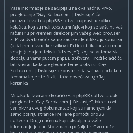
Vaše informacije se sakupljaju na dva načina. Prvo,
pregledanje “Gay-Serbia.com | Diskusije” će
prouzrokovati da phpBB softver napravi nekoliko
kolačića, koji su mali tekstualni fajlovi koji se sašu na vaš
računar u privremeni direktorijum vašeg web browser-
a. Prva dva kolačića samo sadrže identifikaciju korisnika
(u daljem tekstu “korisnikov id”) i identifikator anonimne
sesije (u daljem tekstu “id sesije”), koji se automatski
dodeljuju vama putem phpBB softvera. Treći kolačić će
biti kreiran kada pregledate teme u okviru “Gay-
Serbia.com | Diskusije” i koristi se da sačuva podatke o
temama koje ste čitali, i tako povećava ugođaj
korisnika.
Mi takođe kreiramo kolačiće van phpBB softvera dok
pregledate “Gay-Serbia.com | Diskusije”, iako su oni
van okvira ovog dokumentae koji su namenjeni da
samo pokriju stranice kreirane pomoću phpBB
softvera. Drugi način na koji sakupljamo vaše
informacije je ono što vi nama pošaljete. Ovo može
biti, i nije ograničeno na: postovanje kao anonimni