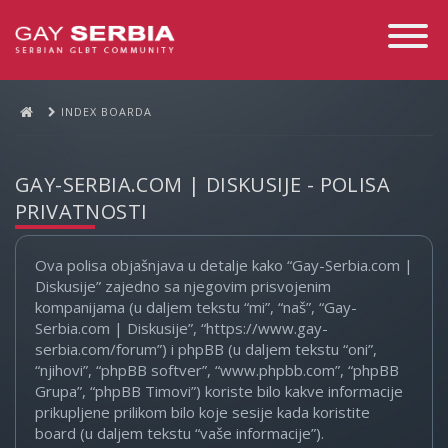
Toggle
Navigati
INDEX BOARDA
GAY-SERBIA.COM | DISKUSIJE - POLISA
PRIVATNOSTI
Ova polisa objašnjava u detalje kako “Gay-Serbia.com |
Diskusije” zajedno sa njegovim prisvojenim
kompanijama (u daljem tekstu “mi”, “naš”, “Gay-
Serbia.com | Diskusije”, “https://www.gay-
serbia.com/forum”) i phpBB (u daljem tekstu “oni”,
“njihovi”, “phpBB softver”, “www.phpbb.com”, “phpBB
Grupa”, “phpBB Timovi”) koriste bilo kakve informacije
prikupljene prilikom bilo koje sesije kada koristite
board (u daljem tekstu “vaše informacije”).