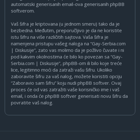
automatski generisanih email-ova generisanih phpBB
softverom.
Vaš šifra je kriptovana (u jednom smeru) tako da je
bezbedna. Međutim, preporučljivo je da ne koristite
istu šifru na više različitih sajtova. Vaša šifra je
namenjena pristupu vašeg naloga na “Gay-Serbia.com
| Diskusije”, zato vas molimo da je požlivo čuvate i ni
pod kakvim okolnostima će bilo ko povezan sa “Gay-
Serbia.com | Diskusije”, phpBB-om ili bilo koje treće
lice, legitimno moći da zatraži vašu šifru. Ukoliko
zaboravite šifru za vaš nalog, možete koristiti opciju
“Zaboravio sam šifru” koju nudi phpBB softver. Ovaj
proces će od vas zatražiti vaše korisničko ime i vaš
email, i onda će phpBB softver generisati novu šifru da
povratite vaš nalog.