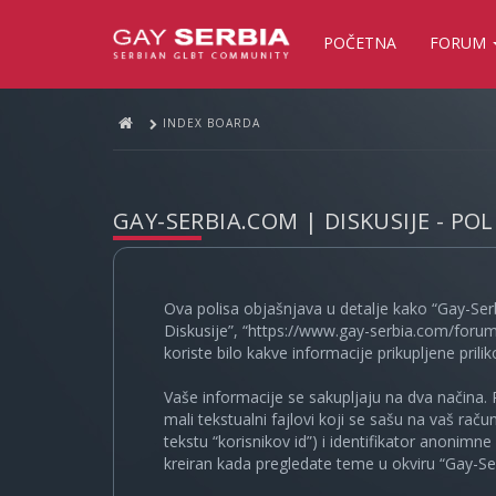
POČETNA
FORUM
INDEX BOARDA
GAY-SERBIA.COM | DISKUSIJE - PO
Ova polisa objašnjava u detalje kako “Gay-Ser
Diskusije”, “https://www.gay-serbia.com/forum
koriste bilo kakve informacije prikupljene prili
Vaše informacije se sakupljaju na dva načina. 
mali tekstualni fajlovi koji se sašu na vaš rač
tekstu “korisnikov id”) i identifikator anonimn
kreiran kada pregledate teme u okviru “Gay-Ser