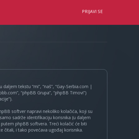
×
PRIJAVI SE
 daljem tekstu “mi”, “naš”, “Gay-Serbia.com |
.phpbb.com”, “phpBB Grupa”, “phpBB Timovi”)
cije”).
pBB softver napravi nekoliko kolačića, koji su
samo sadrže identifikaciju korisnika (u daljem
a putem phpBB softvera. Treći kolačić će biti
 čitali, i tako povećava ugođaj korisnika.