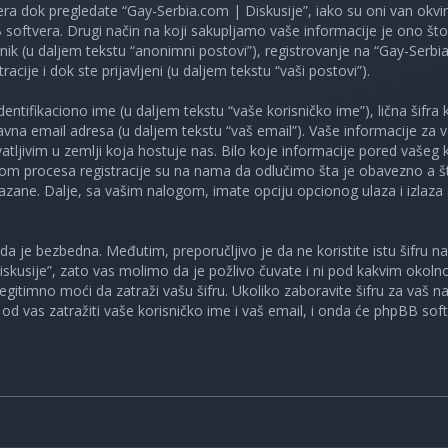
ra dok pregledate “Gay-Serbia.com | Diskusije”, iako su oni van okv
oftvera. Drugi način na koji sakupljamo vaše informacije je ono što v
ik (u daljem tekstu “anonimni postovi”), registrovanje na “Gay-Serbia
racije i dok ste prijavljeni (u daljem tekstu “vaši postovi”).
tifikaciono ime (u daljem tekstu “vaše korisničko ime”), lična šifra ko
spravna email adresa (u daljem tekstu “vaš email”). Vaše informacije za
atljivim u zemlji koja hostuje nas. Bilo koje informacije pored vašeg 
kom procesa registracije su na nama da odlučimo šta je obavezno a št
ikazane. Dalje, sa vašim nalogom, imate opciju opcionog ulaza i izlaz
a je bezbedna. Međutim, preporučljivo je da ne koristite istu šifru na 
skusije”, zato vas molimo da je požlivo čuvate i ni pod kakvim okol
, legitimno moći da zatraži vašu šifru. Ukoliko zaboravite šifru za vaš 
od vas zatražiti vaše korisničko ime i vaš email, i onda će phpBB soft