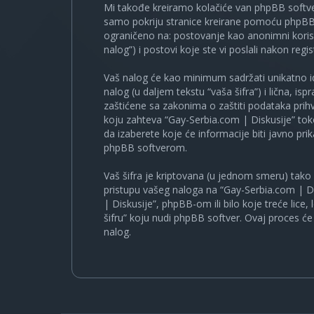
Mi takođe kreiramo kolačiće van phpBB softve
samo pokriju stranice kreirane pomoću phpBB s
ograničeno na: postovanje kao anonimni korisn
nalog”) i postovi koje ste vi poslali nakon regist
Vaš nalog će kao minimum sadržati unikatno iden
nalog (u daljem tekstu “vaša šifra”) i lična, i
zaštićene sa zakonima o zaštiti podataka prihv
koju zahteva “Gay-Serbia.com | Diskusije” to
da izaberete koje će informacije biti javno pr
phpBB softverom.
Vaš šifra je kriptovana (u jednom smeru) tako d
pristupu vašeg naloga na “Gay-Serbia.com | Di
| Diskusije”, phpBB-om ili bilo koje treće lice
šifru” koju nudi phpBB softver. Ovaj proces će 
nalog.