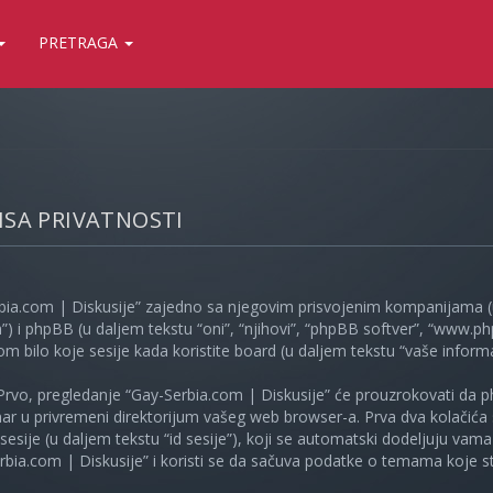
PRETRAGA
LISA PRIVATNOSTI
bia.com | Diskusije” zajedno sa njegovim prisvojenim kompanijama (u
”) i phpBB (u daljem tekstu “oni”, “njihovi”, “phpBB softver”, “www
kom bilo koje sesije kada koristite board (u daljem tekstu “vaše informa
Prvo, pregledanje “Gay-Serbia.com | Diskusije” će prouzrokovati da ph
unar u privremeni direktorijum vašeg web browser-a. Prva dva kolačića 
e sesije (u daljem tekstu “id sesije”), koji se automatski dodeljuju vam
bia.com | Diskusije” i koristi se da sačuva podatke o temama koje ste