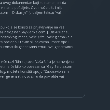
ira ovog dokumentae koji su namenjeni da
i nama pošaljete. Ovo može biti, i nije
.com | Diskusije” (u daljem tekstu “vaš
u koja se koristi za prijavljivanje na vaš
 vaš nalog na “Gay-Serbia.com | Diskusije” su
korisničkog imena, vaše šifre i vašeg email-a a
a opciono. U svim slučajevima, imate opciju
a automatski generisanih email-ova generisanih
više različitih sajtova. Vaša šifra je namenjena
nostima će bilo ko povezan sa “Gay-Serbia.com
nalog, možete koristiti opciju “Zaboravio sam
ver generisati novu šifru da povratite vaš