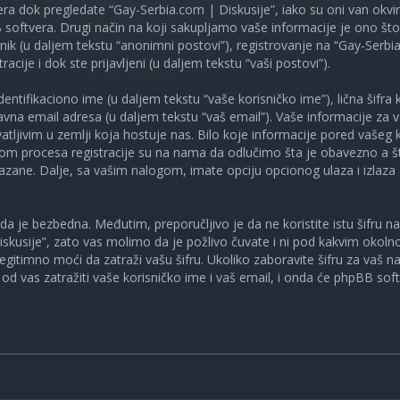
ra dok pregledate “Gay-Serbia.com | Diskusije”, iako su oni van okv
oftvera. Drugi način na koji sakupljamo vaše informacije je ono što v
ik (u daljem tekstu “anonimni postovi”), registrovanje na “Gay-Serbia
racije i dok ste prijavljeni (u daljem tekstu “vaši postovi”).
tifikaciono ime (u daljem tekstu “vaše korisničko ime”), lična šifra ko
spravna email adresa (u daljem tekstu “vaš email”). Vaše informacije za
atljivim u zemlji koja hostuje nas. Bilo koje informacije pored vašeg 
kom procesa registracije su na nama da odlučimo šta je obavezno a št
ikazane. Dalje, sa vašim nalogom, imate opciju opcionog ulaza i izlaz
a je bezbedna. Međutim, preporučljivo je da ne koristite istu šifru na 
skusije”, zato vas molimo da je požlivo čuvate i ni pod kakvim okol
, legitimno moći da zatraži vašu šifru. Ukoliko zaboravite šifru za vaš 
od vas zatražiti vaše korisničko ime i vaš email, i onda će phpBB soft