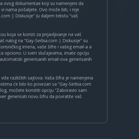
ira ovog dokumentae koji su namenjeni da
i nama pošaljete. Ovo može biti, i nije
.com | Diskusije” (u daljem tekstu “vaš
u koja se koristi za prijavljivanje na vaš
 vaš nalog na “Gay-Serbia.com | Diskusije” su
korisničkog imena, vaše šifre i vašeg email-a a
a opciono. U svim slučajevima, imate opciju
a automatski generisanih email-ova generisanih
više različitih sajtova. Vaša šifra je namenjena
nostima će bilo ko povezan sa “Gay-Serbia.com
nalog, možete koristiti opciju “Zaboravio sam
ver generisati novu šifru da povratite vaš