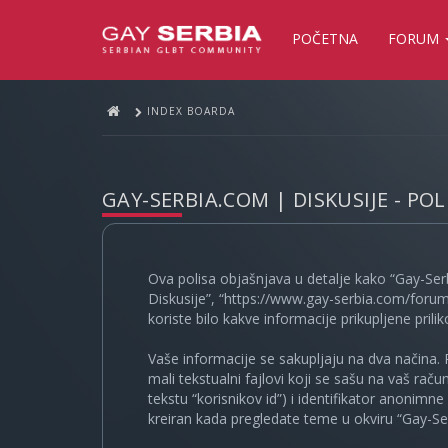
POČETNA
FORUM
INDEX BOARDA
GAY-SERBIA.COM | DISKUSIJE - PO
Ova polisa objašnjava u detalje kako “Gay-Ser
Diskusije”, “https://www.gay-serbia.com/forum
koriste bilo kakve informacije prikupljene prili
Vaše informacije se sakupljaju na dva načina. 
mali tekstualni fajlovi koji se sašu na vaš rač
tekstu “korisnikov id”) i identifikator anonimn
kreiran kada pregledate teme u okviru “Gay-Ser