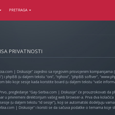
PRETRAGA
LISA PRIVATNOSTI
bia.com | Diskusije” zajedno sa njegovim prisvojenim kompanijama (u
”) i phpBB (u daljem tekstu “oni”, “njihovi”, “phpBB softver”, “www
kom bilo koje sesije kada koristite board (u daljem tekstu “vaše informa
Prvo, pregledanje “Gay-Serbia.com | Diskusije” će prouzrokovati da ph
unar u privremeni direktorijum vašeg web browser-a. Prva dva kolačića 
e sesije (u daljem tekstu “id sesije”), koji se automatski dodeljuju vam
bia.com | Diskusije” i koristi se da sačuva podatke o temama koje ste