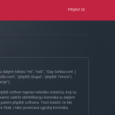
×
PRIJAVI SE
 daljem tekstu “mi”, “naš”, “Gay-Serbia.com |
.phpbb.com”, “phpBB Grupa”, “phpBB Timovi”)
cije”).
pBB softver napravi nekoliko kolačića, koji su
samo sadrže identifikaciju korisnika (u daljem
a putem phpBB softvera. Treći kolačić će biti
 čitali, i tako povećava ugođaj korisnika.