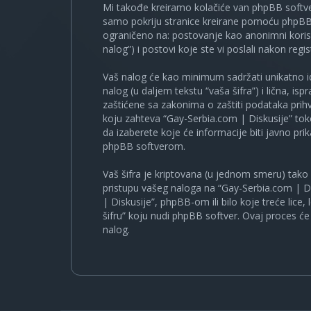
Mi takođe kreiramo kolačiće van phpBB softve
samo pokriju stranice kreirane pomoću phpBB s
ograničeno na: postovanje kao anonimni korisn
nalog”) i postovi koje ste vi poslali nakon regist
Vaš nalog će kao minimum sadržati unikatno iden
nalog (u daljem tekstu “vaša šifra”) i lična, i
zaštićene sa zakonima o zaštiti podataka prihv
koju zahteva “Gay-Serbia.com | Diskusije” to
da izaberete koje će informacije biti javno pr
phpBB softverom.
Vaš šifra je kriptovana (u jednom smeru) tako d
pristupu vašeg naloga na “Gay-Serbia.com | Di
| Diskusije”, phpBB-om ili bilo koje treće lice
šifru” koju nudi phpBB softver. Ovaj proces će 
nalog.