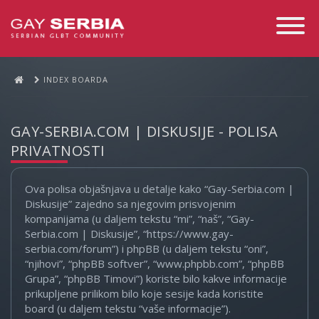
Toggle
Navigati
INDEX BOARDA
GAY-SERBIA.COM | DISKUSIJE - POLISA
PRIVATNOSTI
Ova polisa objašnjava u detalje kako “Gay-Serbia.com |
Diskusije” zajedno sa njegovim prisvojenim
kompanijama (u daljem tekstu “mi”, “naš”, “Gay-
Serbia.com | Diskusije”, “https://www.gay-
serbia.com/forum”) i phpBB (u daljem tekstu “oni”,
“njihovi”, “phpBB softver”, “www.phpbb.com”, “phpBB
Grupa”, “phpBB Timovi”) koriste bilo kakve informacije
prikupljene prilikom bilo koje sesije kada koristite
board (u daljem tekstu “vaše informacije”).