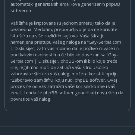
automatski generisanih email-ova generisanih phpBB
softverom.
Vaš šifra je kriptovana (u jednom smeru) tako da je
bezbedna. Međutim, preporučljivo je da ne koristite
istu šifru na više različitih sajtova. Vaša šifra je
namenjena pristupu vašeg naloga na “Gay-Serbia.com
| Diskusije”, zato vas molimo da je požlivo čuvate i ni
pod kakvim okolnostima će bilo ko povezan sa “Gay-
Serbia.com | Diskusije”, phpBB-om ili bilo koje treće
lice, legitimno moći da zatraži vašu šifru. Ukoliko
zaboravite šifru za vaš nalog, možete koristiti opciju
“Zaboravio sam šifru” koju nudi phpBB softver. Ovaj
proces će od vas zatražiti vaše korisničko ime i vaš
email, i onda će phpBB softver generisati novu šifru da
povratite vaš nalog.