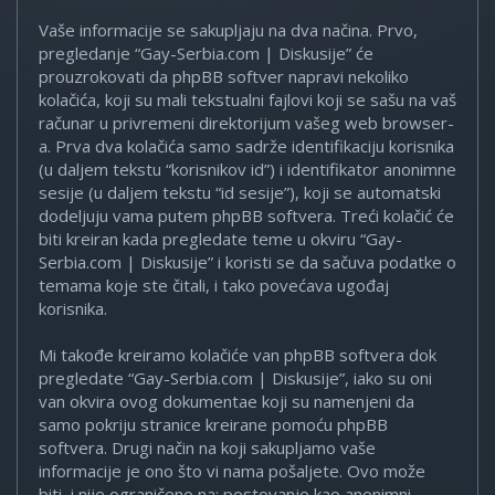
Vaše informacije se sakupljaju na dva načina. Prvo,
pregledanje “Gay-Serbia.com | Diskusije” će
prouzrokovati da phpBB softver napravi nekoliko
kolačića, koji su mali tekstualni fajlovi koji se sašu na vaš
računar u privremeni direktorijum vašeg web browser-
a. Prva dva kolačića samo sadrže identifikaciju korisnika
(u daljem tekstu “korisnikov id”) i identifikator anonimne
sesije (u daljem tekstu “id sesije”), koji se automatski
dodeljuju vama putem phpBB softvera. Treći kolačić će
biti kreiran kada pregledate teme u okviru “Gay-
Serbia.com | Diskusije” i koristi se da sačuva podatke o
temama koje ste čitali, i tako povećava ugođaj
korisnika.
Mi takođe kreiramo kolačiće van phpBB softvera dok
pregledate “Gay-Serbia.com | Diskusije”, iako su oni
van okvira ovog dokumentae koji su namenjeni da
samo pokriju stranice kreirane pomoću phpBB
softvera. Drugi način na koji sakupljamo vaše
informacije je ono što vi nama pošaljete. Ovo može
biti, i nije ograničeno na: postovanje kao anonimni