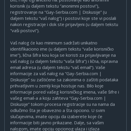
korisnik (u daljem tekstu “anonimni postovi”),
registrovanje na “Gay-Serbia.com | Diskusije” (u
daljem tekstu “vaš nalog”) i postovi koje ste vi poslali
nakon registracije i dok ste prijavljeni (u daljem tekstu
“vaši postovi”).
Vaš nalog će kao minimum sadržati unikatno
identifikaciono ime (u daljem tekstu “vaše korisničko
ime”), lična šifra kou koja se koristi za prijavljivanje na
vaš nalog (u daljem tekstu “vaša šifra”) i lična, ispravna
email adresa (u daljem tekstu “vaš email”). Vaše
informacije za vaš nalog na “Gay-Serbia.com |
Diskusije” su zaštićene sa zakonima o zaštiti podataka
prihvatljivim u zemlji koja hostuje nas. Bilo koje
informacije pored vašeg korisničkog imena, vaše šifre i
vašeg email-a a koju zahteva “Gay-Serbia.com |
Diskusije” tokom procesa registracije su na nama da
odlučimo šta je obavezno a šta opciono. U svim
slučajevima, imate opciju da izaberete koje će
informacije biti javno prikazane. Dalje, sa vašim
nalogom, imate opciju opcionog ulaza i izlaza