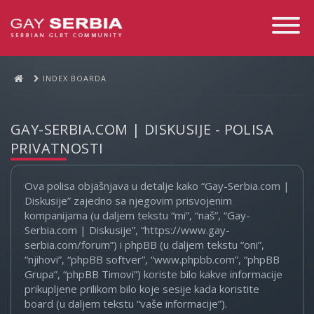
Toggle
Navigati
INDEX BOARDA
GAY-SERBIA.COM | DISKUSIJE - POLISA
PRIVATNOSTI
Ova polisa objašnjava u detalje kako “Gay-Serbia.com |
Diskusije” zajedno sa njegovim prisvojenim
kompanijama (u daljem tekstu “mi”, “naš”, “Gay-
Serbia.com | Diskusije”, “https://www.gay-
serbia.com/forum”) i phpBB (u daljem tekstu “oni”,
“njihovi”, “phpBB softver”, “www.phpbb.com”, “phpBB
Grupa”, “phpBB Timovi”) koriste bilo kakve informacije
prikupljene prilikom bilo koje sesije kada koristite
board (u daljem tekstu “vaše informacije”).