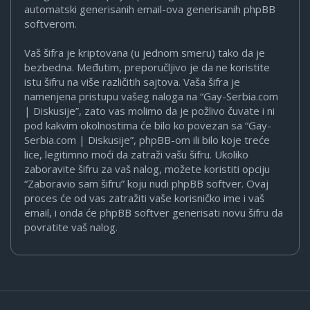
automatski generisanih email-ova generisanih phpBB
softverom.
Vaš šifra je kriptovana (u jednom smeru) tako da je
bezbedna. Međutim, preporučljivo je da ne koristite
istu šifru na više različitih sajtova. Vaša šifra je
namenjena pristupu vašeg naloga na “Gay-Serbia.com
| Diskusije”, zato vas molimo da je požlivo čuvate i ni
pod kakvim okolnostima će bilo ko povezan sa “Gay-
Serbia.com | Diskusije”, phpBB-om ili bilo koje treće
lice, legitimno moći da zatraži vašu šifru. Ukoliko
zaboravite šifru za vaš nalog, možete koristiti opciju
“Zaboravio sam šifru” koju nudi phpBB softver. Ovaj
proces će od vas zatražiti vaše korisničko ime i vaš
email, i onda će phpBB softver generisati novu šifru da
povratite vaš nalog.