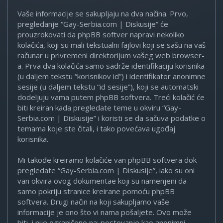
Vaše informacije se sakupljaju na dva načina. Prvo,
pregledanje “Gay-Serbia.com | Diskusije” će
prouzrokovati da phpBB softver napravi nekoliko
kolačića, koji su mali tekstualni fajlovi koji se sašu na vaš
računar u privremeni direktorijum vašeg web browser-
a. Prva dva kolačića samo sadrže identifikaciju korisnika
(u daljem tekstu “korisnikov id”) i identifikator anonimne
sesije (u daljem tekstu “id sesije”), koji se automatski
dodeljuju vama putem phpBB softvera. Treći kolačić će
biti kreiran kada pregledate teme u okviru “Gay-
Serbia.com | Diskusije” i koristi se da sačuva podatke o
temama koje ste čitali, i tako povećava ugođaj
korisnika.
Mi takođe kreiramo kolačiće van phpBB softvera dok
pregledate “Gay-Serbia.com | Diskusije”, iako su oni
van okvira ovog dokumentae koji su namenjeni da
samo pokriju stranice kreirane pomoću phpBB
softvera. Drugi način na koji sakupljamo vaše
informacije je ono što vi nama pošaljete. Ovo može
biti, i nije ograničeno na: postovanje kao anonimni