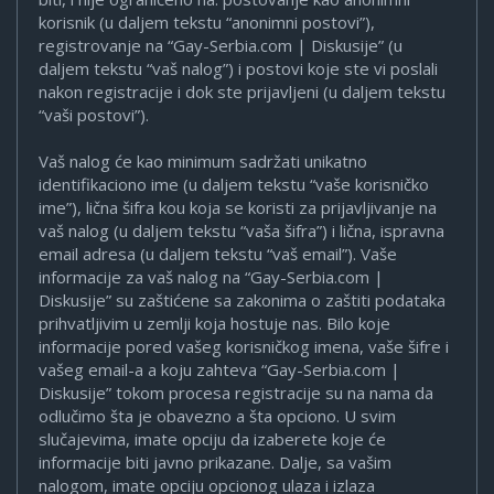
korisnik (u daljem tekstu “anonimni postovi”),
registrovanje na “Gay-Serbia.com | Diskusije” (u
daljem tekstu “vaš nalog”) i postovi koje ste vi poslali
nakon registracije i dok ste prijavljeni (u daljem tekstu
“vaši postovi”).
Vaš nalog će kao minimum sadržati unikatno
identifikaciono ime (u daljem tekstu “vaše korisničko
ime”), lična šifra kou koja se koristi za prijavljivanje na
vaš nalog (u daljem tekstu “vaša šifra”) i lična, ispravna
email adresa (u daljem tekstu “vaš email”). Vaše
informacije za vaš nalog na “Gay-Serbia.com |
Diskusije” su zaštićene sa zakonima o zaštiti podataka
prihvatljivim u zemlji koja hostuje nas. Bilo koje
informacije pored vašeg korisničkog imena, vaše šifre i
vašeg email-a a koju zahteva “Gay-Serbia.com |
Diskusije” tokom procesa registracije su na nama da
odlučimo šta je obavezno a šta opciono. U svim
slučajevima, imate opciju da izaberete koje će
informacije biti javno prikazane. Dalje, sa vašim
nalogom, imate opciju opcionog ulaza i izlaza