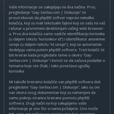
Vaše informacije se sakupljaju na dva načina. Prvo,
pregledanje “Gay-Serbia.com | Diskusije” će
prouzrokovati da phpBB softver napravi nekoliko
kolačića, koji su mali tekstualni fajlovi koji se sašu na vaš
računar u privremeni direktorijum vašeg web browser-
a. Prva dva kolačića samo sadrže identifikaciju korisnika
(u daljem tekstu “korisnikov id”) i identifikator anonimne
sesije (u daljem tekstu “id sesije”), koji se automatski
dodeljuju vama putem phpBB softvera. Treći kolačić će
biti kreiran kada pregledate teme u okviru “Gay-
Serbia.com | Diskusije” i koristi se da sačuva podatke o
temama koje ste čitali, i tako povećava ugođaj
korisnika.
Mi takođe kreiramo kolačiće van phpBB softvera dok
pregledate “Gay-Serbia.com | Diskusije”, iako su oni
van okvira ovog dokumentae koji su namenjeni da
samo pokriju stranice kreirane pomoću phpBB
softvera. Drugi način na koji sakupljamo vaše
informacije je ono što vi nama pošaljete. Ovo može
biti, i nije ograničeno na: postovanje kao anonimni