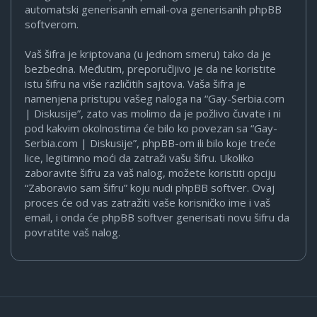
automatski generisanih email-ova generisanih phpBB
softverom.
Vaš šifra je kriptovana (u jednom smeru) tako da je
bezbedna. Međutim, preporučljivo je da ne koristite
istu šifru na više različitih sajtova. Vaša šifra je
namenjena pristupu vašeg naloga na “Gay-Serbia.com
| Diskusije”, zato vas molimo da je požlivo čuvate i ni
pod kakvim okolnostima će bilo ko povezan sa “Gay-
Serbia.com | Diskusije”, phpBB-om ili bilo koje treće
lice, legitimno moći da zatraži vašu šifru. Ukoliko
zaboravite šifru za vaš nalog, možete koristiti opciju
“Zaboravio sam šifru” koju nudi phpBB softver. Ovaj
proces će od vas zatražiti vaše korisničko ime i vaš
email, i onda će phpBB softver generisati novu šifru da
povratite vaš nalog.