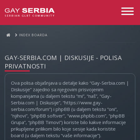
Toggle
Navigati
INDEX BOARDA
GAY-SERBIA.COM | DISKUSIJE - POLISA
PRIVATNOSTI
Ova polisa objašnjava u detalje kako “Gay-Serbia.com |
Diskusije” zajedno sa njegovim prisvojenim
kompanijama (u daljem tekstu “mi”, “naš”, “Gay-
Serbia.com | Diskusije”, “https://www.gay-
serbia.com/forum”) i phpBB (u daljem tekstu “oni”,
“njihovi”, “phpBB softver”, “www.phpbb.com”, “phpBB
Grupa”, “phpBB Timovi”) koriste bilo kakve informacije
prikupljene prilikom bilo koje sesije kada koristite
board (u daljem tekstu “vaše informacije”).