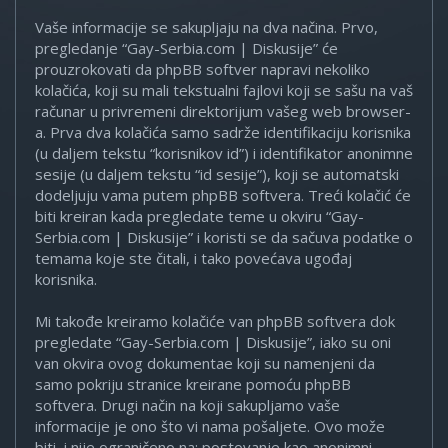
Vaše informacije se sakupljaju na dva načina. Prvo,
pregledanje “Gay-Serbia.com | Diskusije” će
prouzrokovati da phpBB softver napravi nekoliko
kolačića, koji su mali tekstualni fajlovi koji se sašu na vaš
računar u privremeni direktorijum vašeg web browser-
a. Prva dva kolačića samo sadrže identifikaciju korisnika
(u daljem tekstu “korisnikov id”) i identifikator anonimne
sesije (u daljem tekstu “id sesije”), koji se automatski
dodeljuju vama putem phpBB softvera. Treći kolačić će
biti kreiran kada pregledate teme u okviru “Gay-
Serbia.com | Diskusije” i koristi se da sačuva podatke o
temama koje ste čitali, i tako povećava ugođaj
korisnika.
Mi takođe kreiramo kolačiće van phpBB softvera dok
pregledate “Gay-Serbia.com | Diskusije”, iako su oni
van okvira ovog dokumentae koji su namenjeni da
samo pokriju stranice kreirane pomoću phpBB
softvera. Drugi način na koji sakupljamo vaše
informacije je ono što vi nama pošaljete. Ovo može
biti, i nije ograničeno na: postovanje kao anonimni