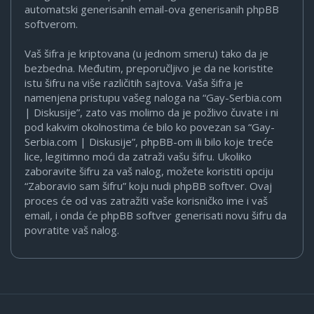
automatski generisanih email-ova generisanih phpBB
softverom.
Vaš šifra je kriptovana (u jednom smeru) tako da je
bezbedna. Međutim, preporučljivo je da ne koristite
istu šifru na više različitih sajtova. Vaša šifra je
namenjena pristupu vašeg naloga na “Gay-Serbia.com
| Diskusije”, zato vas molimo da je požlivo čuvate i ni
pod kakvim okolnostima će bilo ko povezan sa “Gay-
Serbia.com | Diskusije”, phpBB-om ili bilo koje treće
lice, legitimno moći da zatraži vašu šifru. Ukoliko
zaboravite šifru za vaš nalog, možete koristiti opciju
“Zaboravio sam šifru” koju nudi phpBB softver. Ovaj
proces će od vas zatražiti vaše korisničko ime i vaš
email, i onda će phpBB softver generisati novu šifru da
povratite vaš nalog.