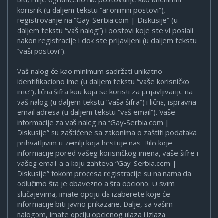
korisnik (u daljem tekstu “anonimni postovi”),
registrovanje na “Gay-Serbia.com | Diskusije” (u
daljem tekstu “vaš nalog”) i postovi koje ste vi poslali
nakon registracije i dok ste prijavljeni (u daljem tekstu
“vaši postovi”).
Vaš nalog će kao minimum sadržati unikatno
identifikaciono ime (u daljem tekstu “vaše korisničko
ime”), lična šifra kou koja se koristi za prijavljivanje na
vaš nalog (u daljem tekstu “vaša šifra”) i lična, ispravna
email adresa (u daljem tekstu “vaš email”). Vaše
informacije za vaš nalog na “Gay-Serbia.com |
Diskusije” su zaštićene sa zakonima o zaštiti podataka
prihvatljivim u zemlji koja hostuje nas. Bilo koje
informacije pored vašeg korisničkog imena, vaše šifre i
vašeg email-a a koju zahteva “Gay-Serbia.com |
Diskusije” tokom procesa registracije su na nama da
odlučimo šta je obavezno a šta opciono. U svim
slučajevima, imate opciju da izaberete koje će
informacije biti javno prikazane. Dalje, sa vašim
nalogom, imate opciju opcionog ulaza i izlaza