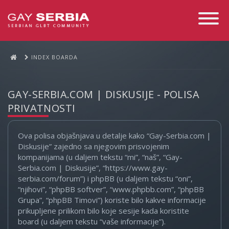
Toggle
Navigati
INDEX BOARDA
GAY-SERBIA.COM | DISKUSIJE - POLISA
PRIVATNOSTI
Ova polisa objašnjava u detalje kako “Gay-Serbia.com |
Diskusije” zajedno sa njegovim prisvojenim
kompanijama (u daljem tekstu “mi”, “naš”, “Gay-
Serbia.com | Diskusije”, “https://www.gay-
serbia.com/forum”) i phpBB (u daljem tekstu “oni”,
“njihovi”, “phpBB softver”, “www.phpbb.com”, “phpBB
Grupa”, “phpBB Timovi”) koriste bilo kakve informacije
prikupljene prilikom bilo koje sesije kada koristite
board (u daljem tekstu “vaše informacije”).