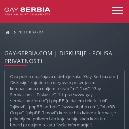
Toggle
Navigati
INDEX BOARDA
GAY-SERBIA.COM | DISKUSIJE - POLISA
PRIVATNOSTI
Ova polisa objašnjava u detalje kako “Gay-Serbia.com |
Diskusije” zajedno sa njegovim prisvojenim
kompanijama (u daljem tekstu “mi”, “naš”, “Gay-
Serbia.com | Diskusije”, “https://www.gay-
serbia.com/forum”) i phpBB (u daljem tekstu “oni”,
“njihovi”, “phpBB softver”, “www.phpbb.com”, “phpBB
Grupa”, “phpBB Timovi”) koriste bilo kakve informacije
prikupljene prilikom bilo koje sesije kada koristite
board (u daljem tekstu “vaše informacije”).