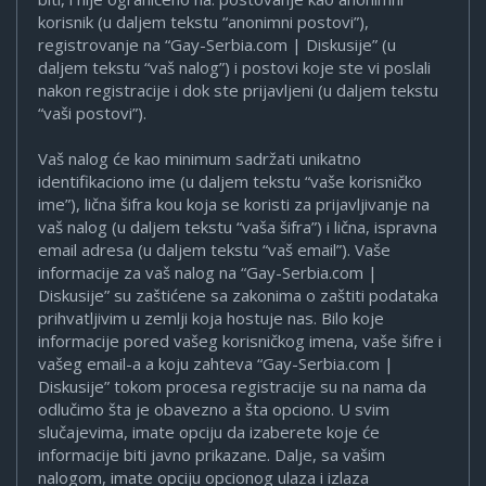
korisnik (u daljem tekstu “anonimni postovi”),
registrovanje na “Gay-Serbia.com | Diskusije” (u
daljem tekstu “vaš nalog”) i postovi koje ste vi poslali
nakon registracije i dok ste prijavljeni (u daljem tekstu
“vaši postovi”).
Vaš nalog će kao minimum sadržati unikatno
identifikaciono ime (u daljem tekstu “vaše korisničko
ime”), lična šifra kou koja se koristi za prijavljivanje na
vaš nalog (u daljem tekstu “vaša šifra”) i lična, ispravna
email adresa (u daljem tekstu “vaš email”). Vaše
informacije za vaš nalog na “Gay-Serbia.com |
Diskusije” su zaštićene sa zakonima o zaštiti podataka
prihvatljivim u zemlji koja hostuje nas. Bilo koje
informacije pored vašeg korisničkog imena, vaše šifre i
vašeg email-a a koju zahteva “Gay-Serbia.com |
Diskusije” tokom procesa registracije su na nama da
odlučimo šta je obavezno a šta opciono. U svim
slučajevima, imate opciju da izaberete koje će
informacije biti javno prikazane. Dalje, sa vašim
nalogom, imate opciju opcionog ulaza i izlaza