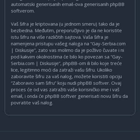
automatski generisanih email-ova generisanih phpBB
softverom.
Vaš šifra je kriptovana (u jednom smeru) tako da je
bezbedna. Međutim, preporučljivo je da ne koristite
istu šifru na više različitih sajtova. Vaša šifra je
namenjena pristupu vašeg naloga na “Gay-Serbia.com
| Diskusije”, zato vas molimo da je požlivo čuvate i ni
pod kakvim okolnostima će bilo ko povezan sa “Gay-
Serbia.com | Diskusije”, phpBB-om ili bilo koje treće
lice, legitimno moći da zatraži vašu šifru. Ukoliko
zaboravite šifru za vaš nalog, možete koristiti opciju
“Zaboravio sam šifru” koju nudi phpBB softver. Ovaj
proces će od vas zatražiti vaše korisničko ime i vaš
email, i onda će phpBB softver generisati novu šifru da
povratite vaš nalog.