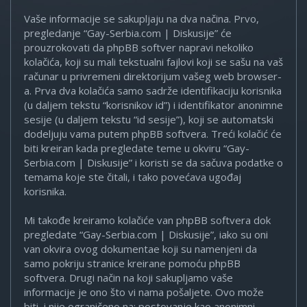
Vaše informacije se sakupljaju na dva načina. Prvo,
pregledanje “Gay-Serbia.com | Diskusije” će
prouzrokovati da phpBB softver napravi nekoliko
kolačića, koji su mali tekstualni fajlovi koji se sašu na vaš
računar u privremeni direktorijum vašeg web browser-
a. Prva dva kolačića samo sadrže identifikaciju korisnika
(u daljem tekstu “korisnikov id”) i identifikator anonimne
sesije (u daljem tekstu “id sesije”), koji se automatski
dodeljuju vama putem phpBB softvera. Treći kolačić će
biti kreiran kada pregledate teme u okviru “Gay-
Serbia.com | Diskusije” i koristi se da sačuva podatke o
temama koje ste čitali, i tako povećava ugođaj
korisnika.
Mi takođe kreiramo kolačiće van phpBB softvera dok
pregledate “Gay-Serbia.com | Diskusije”, iako su oni
van okvira ovog dokumentae koji su namenjeni da
samo pokriju stranice kreirane pomoću phpBB
softvera. Drugi način na koji sakupljamo vaše
informacije je ono što vi nama pošaljete. Ovo može
biti, i nije ograničeno na: postovanje kao anonimni