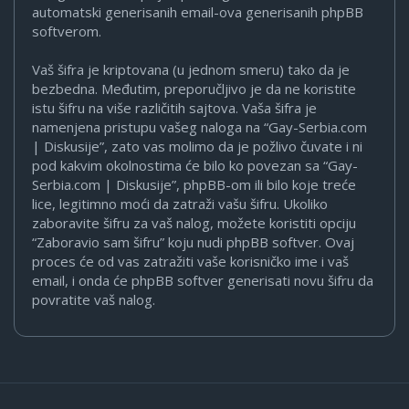
automatski generisanih email-ova generisanih phpBB
softverom.
Vaš šifra je kriptovana (u jednom smeru) tako da je
bezbedna. Međutim, preporučljivo je da ne koristite
istu šifru na više različitih sajtova. Vaša šifra je
namenjena pristupu vašeg naloga na “Gay-Serbia.com
| Diskusije”, zato vas molimo da je požlivo čuvate i ni
pod kakvim okolnostima će bilo ko povezan sa “Gay-
Serbia.com | Diskusije”, phpBB-om ili bilo koje treće
lice, legitimno moći da zatraži vašu šifru. Ukoliko
zaboravite šifru za vaš nalog, možete koristiti opciju
“Zaboravio sam šifru” koju nudi phpBB softver. Ovaj
proces će od vas zatražiti vaše korisničko ime i vaš
email, i onda će phpBB softver generisati novu šifru da
povratite vaš nalog.