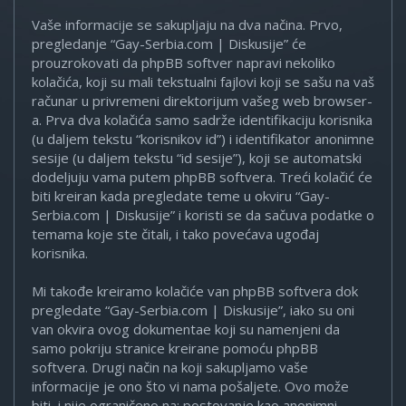
Vaše informacije se sakupljaju na dva načina. Prvo,
pregledanje “Gay-Serbia.com | Diskusije” će
prouzrokovati da phpBB softver napravi nekoliko
kolačića, koji su mali tekstualni fajlovi koji se sašu na vaš
računar u privremeni direktorijum vašeg web browser-
a. Prva dva kolačića samo sadrže identifikaciju korisnika
(u daljem tekstu “korisnikov id”) i identifikator anonimne
sesije (u daljem tekstu “id sesije”), koji se automatski
dodeljuju vama putem phpBB softvera. Treći kolačić će
biti kreiran kada pregledate teme u okviru “Gay-
Serbia.com | Diskusije” i koristi se da sačuva podatke o
temama koje ste čitali, i tako povećava ugođaj
korisnika.
Mi takođe kreiramo kolačiće van phpBB softvera dok
pregledate “Gay-Serbia.com | Diskusije”, iako su oni
van okvira ovog dokumentae koji su namenjeni da
samo pokriju stranice kreirane pomoću phpBB
softvera. Drugi način na koji sakupljamo vaše
informacije je ono što vi nama pošaljete. Ovo može
biti, i nije ograničeno na: postovanje kao anonimni