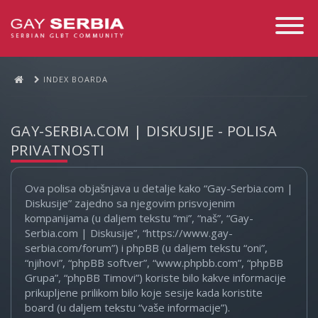
Toggle
Navigati
INDEX BOARDA
GAY-SERBIA.COM | DISKUSIJE - POLISA
PRIVATNOSTI
Ova polisa objašnjava u detalje kako “Gay-Serbia.com |
Diskusije” zajedno sa njegovim prisvojenim
kompanijama (u daljem tekstu “mi”, “naš”, “Gay-
Serbia.com | Diskusije”, “https://www.gay-
serbia.com/forum”) i phpBB (u daljem tekstu “oni”,
“njihovi”, “phpBB softver”, “www.phpbb.com”, “phpBB
Grupa”, “phpBB Timovi”) koriste bilo kakve informacije
prikupljene prilikom bilo koje sesije kada koristite
board (u daljem tekstu “vaše informacije”).