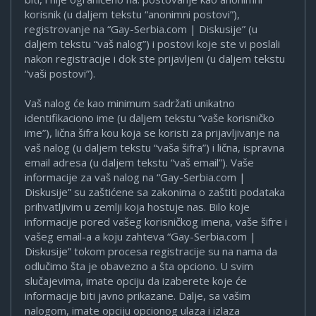
korisnik (u daljem tekstu “anonimni postovi”),
registrovanje na “Gay-Serbia.com | Diskusije” (u
daljem tekstu “vaš nalog”) i postovi koje ste vi poslali
nakon registracije i dok ste prijavljeni (u daljem tekstu
“vaši postovi”).
Vaš nalog će kao minimum sadržati unikatno
identifikaciono ime (u daljem tekstu “vaše korisničko
ime”), lična šifra kou koja se koristi za prijavljivanje na
vaš nalog (u daljem tekstu “vaša šifra”) i lična, ispravna
email adresa (u daljem tekstu “vaš email”). Vaše
informacije za vaš nalog na “Gay-Serbia.com |
Diskusije” su zaštićene sa zakonima o zaštiti podataka
prihvatljivim u zemlji koja hostuje nas. Bilo koje
informacije pored vašeg korisničkog imena, vaše šifre i
vašeg email-a a koju zahteva “Gay-Serbia.com |
Diskusije” tokom procesa registracije su na nama da
odlučimo šta je obavezno a šta opciono. U svim
slučajevima, imate opciju da izaberete koje će
informacije biti javno prikazane. Dalje, sa vašim
nalogom, imate opciju opcionog ulaza i izlaza