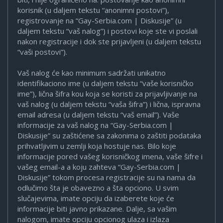
korisnik (u daljem tekstu “anonimni postovi”),
registrovanje na “Gay-Serbia.com | Diskusije” (u
daljem tekstu “vaš nalog”) i postovi koje ste vi poslali
nakon registracije i dok ste prijavljeni (u daljem tekstu
“vaši postovi”).
Vaš nalog će kao minimum sadržati unikatno
identifikaciono ime (u daljem tekstu “vaše korisničko
ime”), lična šifra kou koja se koristi za prijavljivanje na
vaš nalog (u daljem tekstu “vaša šifra”) i lična, ispravna
email adresa (u daljem tekstu “vaš email”). Vaše
informacije za vaš nalog na “Gay-Serbia.com |
Diskusije” su zaštićene sa zakonima o zaštiti podataka
prihvatljivim u zemlji koja hostuje nas. Bilo koje
informacije pored vašeg korisničkog imena, vaše šifre i
vašeg email-a a koju zahteva “Gay-Serbia.com |
Diskusije” tokom procesa registracije su na nama da
odlučimo šta je obavezno a šta opciono. U svim
slučajevima, imate opciju da izaberete koje će
informacije biti javno prikazane. Dalje, sa vašim
nalogom, imate opciju opcionog ulaza i izlaza