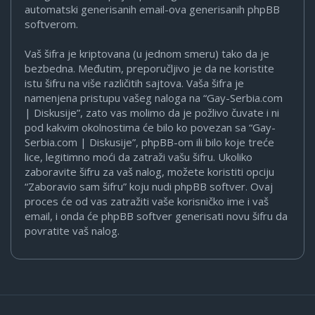
automatski generisanih email-ova generisanih phpBB
softverom.
Vaš šifra je kriptovana (u jednom smeru) tako da je
bezbedna. Međutim, preporučljivo je da ne koristite
istu šifru na više različitih sajtova. Vaša šifra je
namenjena pristupu vašeg naloga na “Gay-Serbia.com
| Diskusije”, zato vas molimo da je požlivo čuvate i ni
pod kakvim okolnostima će bilo ko povezan sa “Gay-
Serbia.com | Diskusije”, phpBB-om ili bilo koje treće
lice, legitimno moći da zatraži vašu šifru. Ukoliko
zaboravite šifru za vaš nalog, možete koristiti opciju
“Zaboravio sam šifru” koju nudi phpBB softver. Ovaj
proces će od vas zatražiti vaše korisničko ime i vaš
email, i onda će phpBB softver generisati novu šifru da
povratite vaš nalog.