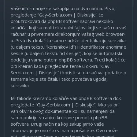
Vaše informacije se sakupljaju na dva načina. Prvo,
pregledanje “Gay-Serbia.com | Diskusije” će
prouzrokovati da phpBB softver napravi nekoliko
kolačića, koji su mali tekstualni fajlovi koji se sašu na vaš
računar u privremeni direktorijum vašeg web browser-
a. Prva dva kolačića samo sadrže identifikaciju korisnika
(u daljem tekstu “korisnikov id”) i identifikator anonimne
sesije (u daljem tekstu “id sesije”), koji se automatski
dodeljuju vama putem phpBB softvera. Treći kolačić će
biti kreiran kada pregledate teme u okviru “Gay-
Serbia.com | Diskusije” i koristi se da sačuva podatke o
temama koje ste čitali, i tako povećava ugođaj
korisnika.
Mi takođe kreiramo kolačiće van phpBB softvera dok
pregledate “Gay-Serbia.com | Diskusije”, iako su oni
van okvira ovog dokumentae koji su namenjeni da
samo pokriju stranice kreirane pomoću phpBB
softvera. Drugi način na koji sakupljamo vaše
informacije je ono što vi nama pošaljete. Ovo može
biti, i nije ograničeno na: postovanje kao anonimni