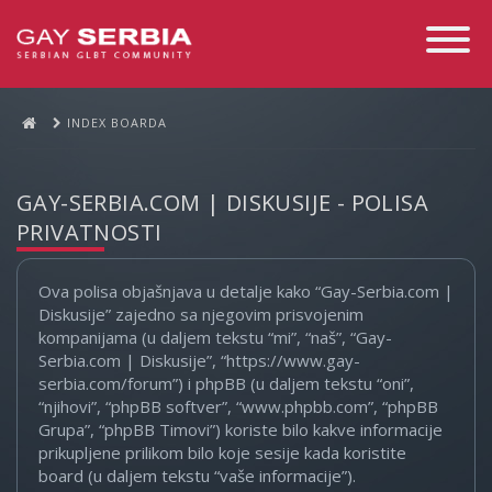
Toggle
Navigati
INDEX BOARDA
GAY-SERBIA.COM | DISKUSIJE - POLISA
PRIVATNOSTI
Ova polisa objašnjava u detalje kako “Gay-Serbia.com |
Diskusije” zajedno sa njegovim prisvojenim
kompanijama (u daljem tekstu “mi”, “naš”, “Gay-
Serbia.com | Diskusije”, “https://www.gay-
serbia.com/forum”) i phpBB (u daljem tekstu “oni”,
“njihovi”, “phpBB softver”, “www.phpbb.com”, “phpBB
Grupa”, “phpBB Timovi”) koriste bilo kakve informacije
prikupljene prilikom bilo koje sesije kada koristite
board (u daljem tekstu “vaše informacije”).