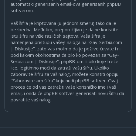
automatski generisanih email-ova generisanih phpBB
softverom.
Vaš šifra je kriptovana (u jednom smeru) tako da je
bezbedna. Međutim, preporučljivo je da ne koristite
istu šifru na više različitih sajtova. Vaša šifra je
namenjena pristupu vašeg naloga na “Gay-Serbia.com
| Diskusije”, zato vas molimo da je požlivo čuvate i ni
pod kakvim okolnostima će bilo ko povezan sa “Gay-
Serbia.com | Diskusije”, phpBB-om ili bilo koje treće
lice, legitimno moći da zatraži vašu šifru. Ukoliko
zaboravite šifru za vaš nalog, možete koristiti opciju
“Zaboravio sam šifru” koju nudi phpBB softver. Ovaj
proces će od vas zatražiti vaše korisničko ime i vaš
email, i onda će phpBB softver generisati novu šifru da
povratite vaš nalog.