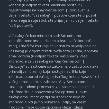
korisnik (u daljem tekstu “anonimni postovi”),
registrovanje na “Gay-Serbia.com | Diskusije” (u
daljem tekstu “vaš nalog”) i postovi koje ste vi poslali
nakon registracije i dok ste prijavljeni (u daljem tekstu
“vaši postovi”).
Vaš nalog će kao minimum sadržati unikatno
identifikaciono ime (u daljem tekstu “vaše korisničko
ime”), lična šifra kou koja se koristi za prijavljivanje na
vaš nalog (u daljem tekstu “vaša šifra”) i lična, ispravna
email adresa (u daljem tekstu “vaš email”). Vaše
informacije za vaš nalog na “Gay-Serbia.com |
Diskusije” su zaštićene sa zakonima o zaštiti podataka
prihvatljivim u zemlji koja hostuje nas. Bilo koje
informacije pored vašeg korisničkog imena, vaše šifre i
vašeg email-a a koju zahteva “Gay-Serbia.com |
Diskusije” tokom procesa registracije su na nama da
odlučimo šta je obavezno a šta opciono. U svim
slučajevima, imate opciju da izaberete koje će
informacije biti javno prikazane. Dalje, sa vašim
nalogom, imate opciju opcionog ulaza i izlaza