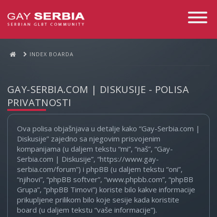
Toggle
Navigati
INDEX BOARDA
GAY-SERBIA.COM | DISKUSIJE - POLISA
PRIVATNOSTI
Ova polisa objašnjava u detalje kako “Gay-Serbia.com |
Diskusije” zajedno sa njegovim prisvojenim
kompanijama (u daljem tekstu “mi”, “naš”, “Gay-
Serbia.com | Diskusije”, “https://www.gay-
serbia.com/forum”) i phpBB (u daljem tekstu “oni”,
“njihovi”, “phpBB softver”, “www.phpbb.com”, “phpBB
Grupa”, “phpBB Timovi”) koriste bilo kakve informacije
prikupljene prilikom bilo koje sesije kada koristite
board (u daljem tekstu “vaše informacije”).