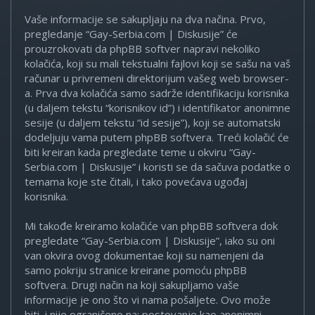
Vaše informacije se sakupljaju na dva načina. Prvo,
pregledanje “Gay-Serbia.com | Diskusije” će
prouzrokovati da phpBB softver napravi nekoliko
kolačića, koji su mali tekstualni fajlovi koji se sašu na vaš
računar u privremeni direktorijum vašeg web browser-
a. Prva dva kolačića samo sadrže identifikaciju korisnika
(u daljem tekstu “korisnikov id”) i identifikator anonimne
sesije (u daljem tekstu “id sesije”), koji se automatski
dodeljuju vama putem phpBB softvera. Treći kolačić će
biti kreiran kada pregledate teme u okviru “Gay-
Serbia.com | Diskusije” i koristi se da sačuva podatke o
temama koje ste čitali, i tako povećava ugođaj
korisnika.
Mi takođe kreiramo kolačiće van phpBB softvera dok
pregledate “Gay-Serbia.com | Diskusije”, iako su oni
van okvira ovog dokumentae koji su namenjeni da
samo pokriju stranice kreirane pomoću phpBB
softvera. Drugi način na koji sakupljamo vaše
informacije je ono što vi nama pošaljete. Ovo može
biti, i nije ograničeno na: postovanje kao anonimni