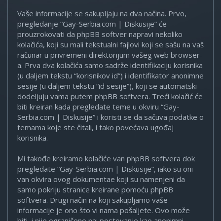
Vaše informacije se sakupljaju na dva načina. Prvo,
pregledanje “Gay-Serbia.com | Diskusije” će
prouzrokovati da phpBB softver napravi nekoliko
kolačića, koji su mali tekstualni fajlovi koji se sašu na vaš
računar u privremeni direktorijum vašeg web browser-
a. Prva dva kolačića samo sadrže identifikaciju korisnika
(u daljem tekstu “korisnikov id”) i identifikator anonimne
sesije (u daljem tekstu “id sesije”), koji se automatski
dodeljuju vama putem phpBB softvera. Treći kolačić će
biti kreiran kada pregledate teme u okviru “Gay-
Serbia.com | Diskusije” i koristi se da sačuva podatke o
temama koje ste čitali, i tako povećava ugođaj
korisnika.
Mi takođe kreiramo kolačiće van phpBB softvera dok
pregledate “Gay-Serbia.com | Diskusije”, iako su oni
van okvira ovog dokumentae koji su namenjeni da
samo pokriju stranice kreirane pomoću phpBB
softvera. Drugi način na koji sakupljamo vaše
informacije je ono što vi nama pošaljete. Ovo može
biti, i nije ograničeno na: postovanje kao anonimni