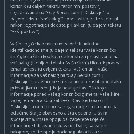
korisnik (u daljem tekstu “anonimni postovi”),
registrovanje na “Gay-Serbia.com | Diskusije” (u
daljem tekstu “vaš nalog”) i postovi koje ste vi poslali
nakon registracije i dok ste prijavljeni (u daljem tekstu
“vaši postovi”).
Vaš nalog će kao minimum sadržati unikatno
identifikaciono ime (u daljem tekstu “vaše korisničko
ime”), lična šifra kou koja se koristi za prijavljivanje na
vaš nalog (u daljem tekstu “vaša šifra”) i lična, ispravna
email adresa (u daljem tekstu “vaš email”). Vaše
informacije za vaš nalog na “Gay-Serbia.com |
Diskusije” su zaštićene sa zakonima o zaštiti podataka
prihvatljivim u zemlji koja hostuje nas. Bilo koje
informacije pored vašeg korisničkog imena, vaše šifre i
vašeg email-a a koju zahteva “Gay-Serbia.com |
Diskusije” tokom procesa registracije su na nama da
odlučimo šta je obavezno a šta opciono. U svim
slučajevima, imate opciju da izaberete koje će
informacije biti javno prikazane. Dalje, sa vašim
nalogom, imate opciju opcionog ulaza i izlaza