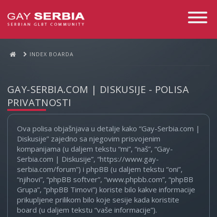
Toggle
Navigati
INDEX BOARDA
GAY-SERBIA.COM | DISKUSIJE - POLISA
PRIVATNOSTI
Ova polisa objašnjava u detalje kako “Gay-Serbia.com |
Diskusije” zajedno sa njegovim prisvojenim
kompanijama (u daljem tekstu “mi”, “naš”, “Gay-
Serbia.com | Diskusije”, “https://www.gay-
serbia.com/forum”) i phpBB (u daljem tekstu “oni”,
“njihovi”, “phpBB softver”, “www.phpbb.com”, “phpBB
Grupa”, “phpBB Timovi”) koriste bilo kakve informacije
prikupljene prilikom bilo koje sesije kada koristite
board (u daljem tekstu “vaše informacije”).