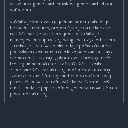
automatski generisanih email-ova generisanih phpBB
softverom.
Vaš šifra je kriptovana (u jednom smeru) tako da je
bezbedna. Međutim, preporučljivo je da ne koristite
istu šifru na više različitih sajtova. Vaša šifra je
namenjena pristupu vašeg naloga na “Gay-Serbia.com
| Diskusije”, zato vas molimo da je požlivo čuvate i ni
pod kakvim okolnostima će bilo ko povezan sa “Gay-
Serbia.com | Diskusije”, phpBB-om ili bilo koje treće
lice, legitimno moći da zatraži vašu šifru. Ukoliko
zaboravite šifru za vaš nalog, možete koristiti opciju
“Zaboravio sam šifru” koju nudi phpBB softver. Ovaj
proces će od vas zatražiti vaše korisničko ime i vaš
email, i onda će phpBB softver generisati novu šifru da
povratite vaš nalog.