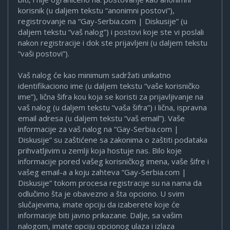
korisnik (u daljem tekstu “anonimni postovi”),
registrovanje na “Gay-Serbia.com | Diskusije” (u
daljem tekstu “vaš nalog”) i postovi koje ste vi poslali
nakon registracije i dok ste prijavljeni (u daljem tekstu
“vaši postovi”).
Vaš nalog će kao minimum sadržati unikatno
identifikaciono ime (u daljem tekstu “vaše korisničko
ime”), lična šifra kou koja se koristi za prijavljivanje na
vaš nalog (u daljem tekstu “vaša šifra”) i lična, ispravna
email adresa (u daljem tekstu “vaš email”). Vaše
informacije za vaš nalog na “Gay-Serbia.com |
Diskusije” su zaštićene sa zakonima o zaštiti podataka
prihvatljivim u zemlji koja hostuje nas. Bilo koje
informacije pored vašeg korisničkog imena, vaše šifre i
vašeg email-a a koju zahteva “Gay-Serbia.com |
Diskusije” tokom procesa registracije su na nama da
odlučimo šta je obavezno a šta opciono. U svim
slučajevima, imate opciju da izaberete koje će
informacije biti javno prikazane. Dalje, sa vašim
nalogom, imate opciju opcionog ulaza i izlaza