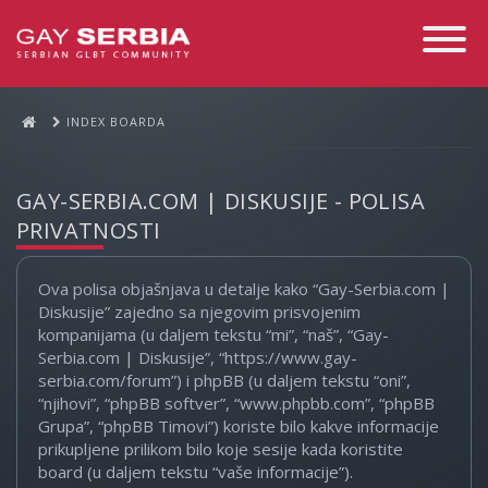
Toggle
Navigati
INDEX BOARDA
GAY-SERBIA.COM | DISKUSIJE - POLISA
PRIVATNOSTI
Ova polisa objašnjava u detalje kako “Gay-Serbia.com |
Diskusije” zajedno sa njegovim prisvojenim
kompanijama (u daljem tekstu “mi”, “naš”, “Gay-
Serbia.com | Diskusije”, “https://www.gay-
serbia.com/forum”) i phpBB (u daljem tekstu “oni”,
“njihovi”, “phpBB softver”, “www.phpbb.com”, “phpBB
Grupa”, “phpBB Timovi”) koriste bilo kakve informacije
prikupljene prilikom bilo koje sesije kada koristite
board (u daljem tekstu “vaše informacije”).