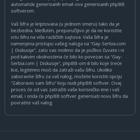
automatski generisanih email-ova generisanih phpBB
softverom.
Vaš šifra je kriptovana (u jednom smeru) tako da je
bezbedna. Međutim, preporučljivo je da ne koristite
istu šifru na više različitih sajtova. Vaša šifra je
namenjena pristupu vašeg naloga na “Gay-Serbia.com
| Diskusije”, zato vas molimo da je požlivo čuvate i ni
pod kakvim okolnostima će bilo ko povezan sa “Gay-
Serbia.com | Diskusije”, phpBB-om ili bilo koje treće
lice, legitimno moći da zatraži vašu šifru. Ukoliko
zaboravite šifru za vaš nalog, možete koristiti opciju
“Zaboravio sam šifru” koju nudi phpBB softver. Ovaj
proces će od vas zatražiti vaše korisničko ime i vaš
email, i onda će phpBB softver generisati novu šifru da
povratite vaš nalog.