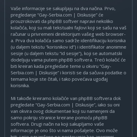
Vaše informacije se sakupljaju na dva načina. Prvo,
pregledanje “Gay-Serbia.com | Diskusije” će
prouzrokovati da phpBB softver napravi nekoliko
kolačića, koji su mali tekstualni fajlovi koji se sašu na vaš
računar u privremeni direktorijum vašeg web browser-
a. Prva dva kolačića samo sadrže identifikaciju korisnika
(u daljem tekstu “korisnikov id”) i identifikator anonimne
sesije (u daljem tekstu “id sesije”), koji se automatski
dodeljuju vama putem phpBB softvera. Treći kolačić će
biti kreiran kada pregledate teme u okviru “Gay-
Serbia.com | Diskusije” i koristi se da sačuva podatke o
temama koje ste čitali, i tako povećava ugođaj
korisnika.
Mi takođe kreiramo kolačiće van phpBB softvera dok
pregledate “Gay-Serbia.com | Diskusije”, iako su oni
van okvira ovog dokumentae koji su namenjeni da
samo pokriju stranice kreirane pomoću phpBB
softvera. Drugi način na koji sakupljamo vaše
informacije je ono što vi nama pošaljete. Ovo može
biti, i nije ograničeno na: postovanje kao anonimni