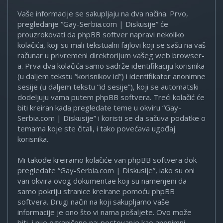
Vaše informacije se sakupljaju na dva načina. Prvo,
pregledanje “Gay-Serbia.com | Diskusije” će
prouzrokovati da phpBB softver napravi nekoliko
kolačića, koji su mali tekstualni fajlovi koji se sašu na vaš
računar u privremeni direktorijum vašeg web browser-
a. Prva dva kolačića samo sadrže identifikaciju korisnika
(u daljem tekstu “korisnikov id”) i identifikator anonimne
sesije (u daljem tekstu “id sesije”), koji se automatski
dodeljuju vama putem phpBB softvera. Treći kolačić će
biti kreiran kada pregledate teme u okviru “Gay-
Serbia.com | Diskusije” i koristi se da sačuva podatke o
temama koje ste čitali, i tako povećava ugođaj
korisnika.
Mi takođe kreiramo kolačiće van phpBB softvera dok
pregledate “Gay-Serbia.com | Diskusije”, iako su oni
van okvira ovog dokumentae koji su namenjeni da
samo pokriju stranice kreirane pomoću phpBB
softvera. Drugi način na koji sakupljamo vaše
informacije je ono što vi nama pošaljete. Ovo može
biti, i nije ograničeno na: postovanje kao anonimni