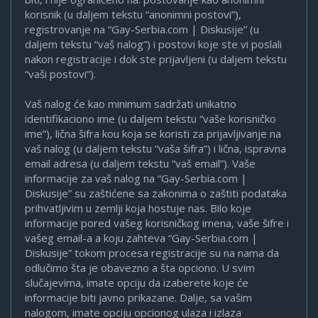
korisnik (u daljem tekstu “anonimni postovi”),
registrovanje na “Gay-Serbia.com | Diskusije” (u
daljem tekstu “vaš nalog”) i postovi koje ste vi poslali
nakon registracije i dok ste prijavljeni (u daljem tekstu
“vaši postovi”).
Vaš nalog će kao minimum sadržati unikatno
identifikaciono ime (u daljem tekstu “vaše korisničko
ime”), lična šifra kou koja se koristi za prijavljivanje na
vaš nalog (u daljem tekstu “vaša šifra”) i lična, ispravna
email adresa (u daljem tekstu “vaš email”). Vaše
informacije za vaš nalog na “Gay-Serbia.com |
Diskusije” su zaštićene sa zakonima o zaštiti podataka
prihvatljivim u zemlji koja hostuje nas. Bilo koje
informacije pored vašeg korisničkog imena, vaše šifre i
vašeg email-a a koju zahteva “Gay-Serbia.com |
Diskusije” tokom procesa registracije su na nama da
odlučimo šta je obavezno a šta opciono. U svim
slučajevima, imate opciju da izaberete koje će
informacije biti javno prikazane. Dalje, sa vašim
nalogom, imate opciju opcionog ulaza i izlaza