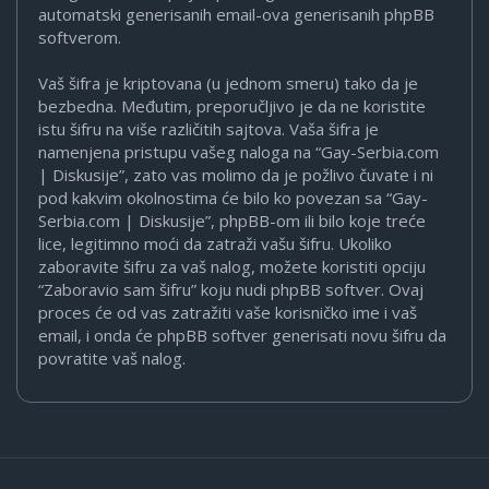
automatski generisanih email-ova generisanih phpBB
softverom.
Vaš šifra je kriptovana (u jednom smeru) tako da je
bezbedna. Međutim, preporučljivo je da ne koristite
istu šifru na više različitih sajtova. Vaša šifra je
namenjena pristupu vašeg naloga na “Gay-Serbia.com
| Diskusije”, zato vas molimo da je požlivo čuvate i ni
pod kakvim okolnostima će bilo ko povezan sa “Gay-
Serbia.com | Diskusije”, phpBB-om ili bilo koje treće
lice, legitimno moći da zatraži vašu šifru. Ukoliko
zaboravite šifru za vaš nalog, možete koristiti opciju
“Zaboravio sam šifru” koju nudi phpBB softver. Ovaj
proces će od vas zatražiti vaše korisničko ime i vaš
email, i onda će phpBB softver generisati novu šifru da
povratite vaš nalog.