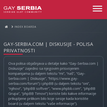
Toggle
Navigati
INDEX BOARDA
GAY-SERBIA.COM | DISKUSIJE - POLISA
PRIVATNOSTI
Ova polisa objašnjava u detalje kako “Gay-Serbia.com |
Diskusije” zajedno sa njegovim prisvojenim
kompanijama (u daljem tekstu “mi”, “naš”, “Gay-
Serbia.com | Diskusije”, “https://www.gay-
serbia.com/forum”) i phpBB (u daljem tekstu “oni”,
“njihovi”, “phpBB softver”, “www.phpbb.com”, “phpBB
Grupa”, “phpBB Timovi”) koriste bilo kakve informacije
prikupljene prilikom bilo koje sesije kada koristite
board (u daljem tekstu “vaše informacije”).