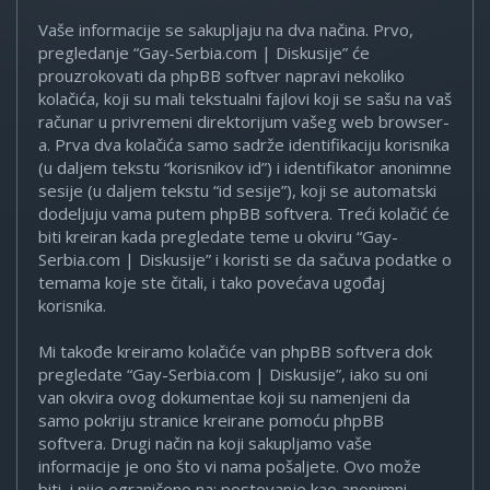
Vaše informacije se sakupljaju na dva načina. Prvo,
pregledanje “Gay-Serbia.com | Diskusije” će
prouzrokovati da phpBB softver napravi nekoliko
kolačića, koji su mali tekstualni fajlovi koji se sašu na vaš
računar u privremeni direktorijum vašeg web browser-
a. Prva dva kolačića samo sadrže identifikaciju korisnika
(u daljem tekstu “korisnikov id”) i identifikator anonimne
sesije (u daljem tekstu “id sesije”), koji se automatski
dodeljuju vama putem phpBB softvera. Treći kolačić će
biti kreiran kada pregledate teme u okviru “Gay-
Serbia.com | Diskusije” i koristi se da sačuva podatke o
temama koje ste čitali, i tako povećava ugođaj
korisnika.
Mi takođe kreiramo kolačiće van phpBB softvera dok
pregledate “Gay-Serbia.com | Diskusije”, iako su oni
van okvira ovog dokumentae koji su namenjeni da
samo pokriju stranice kreirane pomoću phpBB
softvera. Drugi način na koji sakupljamo vaše
informacije je ono što vi nama pošaljete. Ovo može
biti, i nije ograničeno na: postovanje kao anonimni