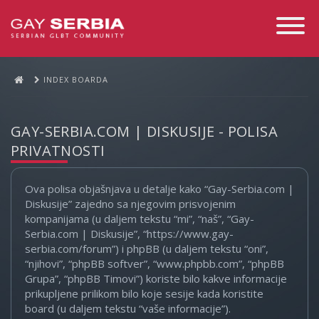
Toggle
Navigati
INDEX BOARDA
GAY-SERBIA.COM | DISKUSIJE - POLISA
PRIVATNOSTI
Ova polisa objašnjava u detalje kako “Gay-Serbia.com |
Diskusije” zajedno sa njegovim prisvojenim
kompanijama (u daljem tekstu “mi”, “naš”, “Gay-
Serbia.com | Diskusije”, “https://www.gay-
serbia.com/forum”) i phpBB (u daljem tekstu “oni”,
“njihovi”, “phpBB softver”, “www.phpbb.com”, “phpBB
Grupa”, “phpBB Timovi”) koriste bilo kakve informacije
prikupljene prilikom bilo koje sesije kada koristite
board (u daljem tekstu “vaše informacije”).