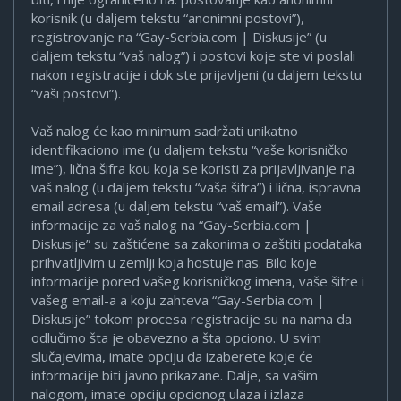
korisnik (u daljem tekstu “anonimni postovi”),
registrovanje na “Gay-Serbia.com | Diskusije” (u
daljem tekstu “vaš nalog”) i postovi koje ste vi poslali
nakon registracije i dok ste prijavljeni (u daljem tekstu
“vaši postovi”).
Vaš nalog će kao minimum sadržati unikatno
identifikaciono ime (u daljem tekstu “vaše korisničko
ime”), lična šifra kou koja se koristi za prijavljivanje na
vaš nalog (u daljem tekstu “vaša šifra”) i lična, ispravna
email adresa (u daljem tekstu “vaš email”). Vaše
informacije za vaš nalog na “Gay-Serbia.com |
Diskusije” su zaštićene sa zakonima o zaštiti podataka
prihvatljivim u zemlji koja hostuje nas. Bilo koje
informacije pored vašeg korisničkog imena, vaše šifre i
vašeg email-a a koju zahteva “Gay-Serbia.com |
Diskusije” tokom procesa registracije su na nama da
odlučimo šta je obavezno a šta opciono. U svim
slučajevima, imate opciju da izaberete koje će
informacije biti javno prikazane. Dalje, sa vašim
nalogom, imate opciju opcionog ulaza i izlaza