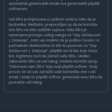
automatski generisanih email-ova generisanih phpBB
softverom.
Vaš šifra je kriptovana (u jednom smeru) tako da je
bezbedna. Međutim, preporučljivo je da ne koristite
istu šifru na više različitih sajtova. Vaša šifra je
namenjena pristupu vašeg naloga na “Gay-Serbia.com
| Diskusije”, zato vas molimo da je požlivo čuvate i ni
pod kakvim okolnostima će bilo ko povezan sa “Gay-
Serbia.com | Diskusije”, phpBB-om ili bilo koje treće
lice, legitimno moći da zatraži vašu šifru. Ukoliko
zaboravite šifru za vaš nalog, možete koristiti opciju
“Zaboravio sam šifru” koju nudi phpBB softver. Ovaj
proces će od vas zatražiti vaše korisničko ime i vaš
email, i onda će phpBB softver generisati novu šifru da
povratite vaš nalog.