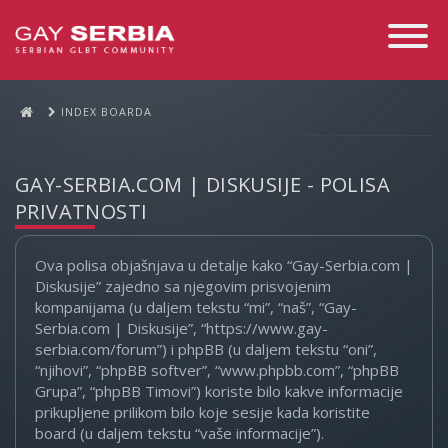
Toggle
Navigati
INDEX BOARDA
GAY-SERBIA.COM | DISKUSIJE - POLISA
PRIVATNOSTI
Ova polisa objašnjava u detalje kako “Gay-Serbia.com |
Diskusije” zajedno sa njegovim prisvojenim
kompanijama (u daljem tekstu “mi”, “naš”, “Gay-
Serbia.com | Diskusije”, “https://www.gay-
serbia.com/forum”) i phpBB (u daljem tekstu “oni”,
“njihovi”, “phpBB softver”, “www.phpbb.com”, “phpBB
Grupa”, “phpBB Timovi”) koriste bilo kakve informacije
prikupljene prilikom bilo koje sesije kada koristite
board (u daljem tekstu “vaše informacije”).