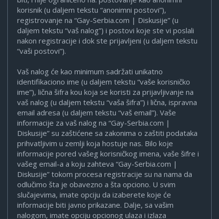
korisnik (u daljem tekstu “anonimni postovi”),
registrovanje na “Gay-Serbia.com | Diskusije” (u
daljem tekstu “vaš nalog”) i postovi koje ste vi poslali
nakon registracije i dok ste prijavljeni (u daljem tekstu
“vaši postovi”).
Vaš nalog će kao minimum sadržati unikatno
identifikaciono ime (u daljem tekstu “vaše korisničko
ime”), lična šifra kou koja se koristi za prijavljivanje na
vaš nalog (u daljem tekstu “vaša šifra”) i lična, ispravna
email adresa (u daljem tekstu “vaš email”). Vaše
informacije za vaš nalog na “Gay-Serbia.com |
Diskusije” su zaštićene sa zakonima o zaštiti podataka
prihvatljivim u zemlji koja hostuje nas. Bilo koje
informacije pored vašeg korisničkog imena, vaše šifre i
vašeg email-a a koju zahteva “Gay-Serbia.com |
Diskusije” tokom procesa registracije su na nama da
odlučimo šta je obavezno a šta opciono. U svim
slučajevima, imate opciju da izaberete koje će
informacije biti javno prikazane. Dalje, sa vašim
nalogom, imate opciju opcionog ulaza i izlaza