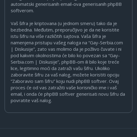
automatski generisanih email-ova generisanih phpBB
softverom.
Vaš šifra je kriptovana (u jednom smeru) tako da je
bezbedna. Međutim, preporučljivo je da ne koristite
istu šifru na više različitih sajtova. Vaša šifra je
namenjena pristupu vašeg naloga na “Gay-Serbia.com
| Diskusije”, zato vas molimo da je požlivo čuvate i ni
pod kakvim okolnostima će bilo ko povezan sa “Gay-
Serbia.com | Diskusije”, phpBB-om ili bilo koje treće
lice, legitimno moći da zatraži vašu šifru. Ukoliko
zaboravite šifru za vaš nalog, možete koristiti opciju
“Zaboravio sam šifru” koju nudi phpBB softver. Ovaj
proces će od vas zatražiti vaše korisničko ime i vaš
email, i onda će phpBB softver generisati novu šifru da
povratite vaš nalog.