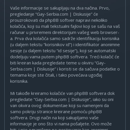
Vaše informacije se sakupljaju na dva načina. Prvo,
pregledanje “Gay-Serbia.com | Diskusije” će
prouzrokovati da phpBB softver napravi nekoliko
kolačića, koji su mali tekstualni fajlovi koji se sašu na vaš
računar u privremeni direktorijum vašeg web browser-
a. Prva dva kolačića samo sadrže identifikaciju korisnika
(u daljem tekstu “korisnikov id”) i identifikator anonimne
sesije (u daljem tekstu “id sesije”), koji se automatski
dodeljuju vama putem phpBB softvera. Treći kolačić će
biti kreiran kada pregledate teme u okviru “Gay-
Serbia.com | Diskusije” i koristi se da sačuva podatke o
temama koje ste čitali, i tako povećava ugođaj
korisnika.
Mi takođe kreiramo kolačiće van phpBB softvera dok
pregledate “Gay-Serbia.com | Diskusije”, iako su oni
van okvira ovog dokumentae koji su namenjeni da
samo pokriju stranice kreirane pomoću phpBB
softvera. Drugi način na koji sakupljamo vaše
informacije je ono što vi nama pošaljete. Ovo može
biti, i nije ograničeno na: postovanje kao anonimni