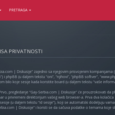
PRETRAGA
LISA PRIVATNOSTI
bia.com | Diskusije” zajedno sa njegovim prisvojenim kompanijama (u
”) i phpBB (u daljem tekstu “oni”, “njihovi”, “phpBB softver”, “www
kom bilo koje sesije kada koristite board (u daljem tekstu “vaše informa
Prvo, pregledanje “Gay-Serbia.com | Diskusije” će prouzrokovati da ph
unar u privremeni direktorijum vašeg web browser-a. Prva dva kolačića 
e sesije (u daljem tekstu “id sesije”), koji se automatski dodeljuju vam
bia.com | Diskusije” i koristi se da sačuva podatke o temama koje ste