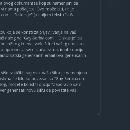
ira ovog dokumentae koji su namenjeni da
i nama pošaljete. Ovo može biti, i nije
.com | Diskusije” (u daljem tekstu “vaš
u koja se koristi za prijavljivanje na vaš
 vaš nalog na “Gay-Serbia.com | Diskusije” su
korisničkog imena, vaše šifre i vašeg email-a a
a opciono. U svim slučajevima, imate opciju
a automatski generisanih email-ova generisanih
više različitih sajtova. Vaša šifra je namenjena
nostima će bilo ko povezan sa “Gay-Serbia.com
nalog, možete koristiti opciju “Zaboravio sam
ver generisati novu šifru da povratite vaš