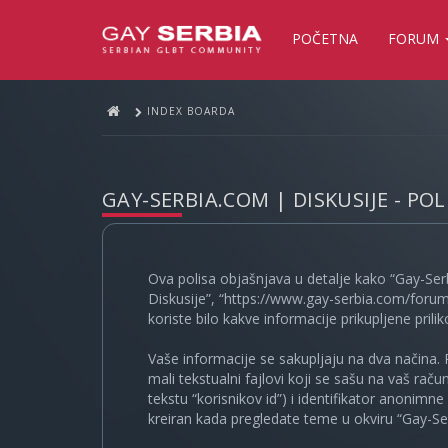
POČETNA
FORUM
INDEX BOARDA
GAY-SERBIA.COM | DISKUSIJE - PO
Ova polisa objašnjava u detalje kako “Gay-Ser
Diskusije”, “https://www.gay-serbia.com/forum
koriste bilo kakve informacije prikupljene prili
Vaše informacije se sakupljaju na dva načina. 
mali tekstualni fajlovi koji se sašu na vaš rač
tekstu “korisnikov id”) i identifikator anonimn
kreiran kada pregledate teme u okviru “Gay-Ser