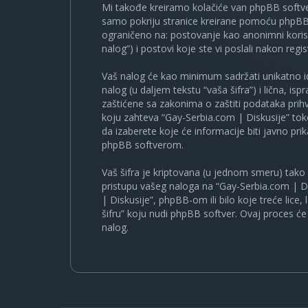
Mi takođe kreiramo kolačiće van phpBB softve
samo pokriju stranice kreirane pomoću phpBB s
ograničeno na: postovanje kao anonimni korisn
nalog”) i postovi koje ste vi poslali nakon regist
Vaš nalog će kao minimum sadržati unikatno iden
nalog (u daljem tekstu “vaša šifra”) i lična, i
zaštićene sa zakonima o zaštiti podataka prihv
koju zahteva “Gay-Serbia.com | Diskusije” to
da izaberete koje će informacije biti javno pr
phpBB softverom.
Vaš šifra je kriptovana (u jednom smeru) tako d
pristupu vašeg naloga na “Gay-Serbia.com | Di
| Diskusije”, phpBB-om ili bilo koje treće lice
šifru” koju nudi phpBB softver. Ovaj proces će 
nalog.