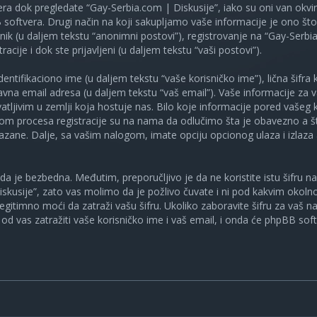
ra dok pregledate “Gay-Serbia.com | Diskusije”, iako su oni van okv
oftvera. Drugi način na koji sakupljamo vaše informacije je ono što v
ik (u daljem tekstu “anonimni postovi”), registrovanje na “Gay-Serbia
racije i dok ste prijavljeni (u daljem tekstu “vaši postovi”).
tifikaciono ime (u daljem tekstu “vaše korisničko ime”), lična šifra ko
spravna email adresa (u daljem tekstu “vaš email”). Vaše informacije za
atljivim u zemlji koja hostuje nas. Bilo koje informacije pored vašeg 
kom procesa registracije su na nama da odlučimo šta je obavezno a št
ikazane. Dalje, sa vašim nalogom, imate opciju opcionog ulaza i izlaz
a je bezbedna. Međutim, preporučljivo je da ne koristite istu šifru na 
skusije”, zato vas molimo da je požlivo čuvate i ni pod kakvim okol
, legitimno moći da zatraži vašu šifru. Ukoliko zaboravite šifru za vaš 
od vas zatražiti vaše korisničko ime i vaš email, i onda će phpBB soft