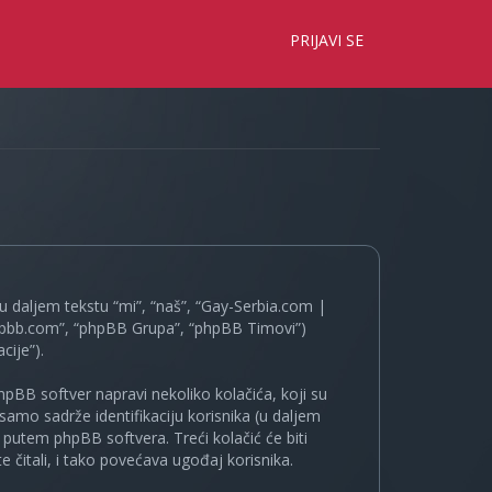
×
PRIJAVI SE
 daljem tekstu “mi”, “naš”, “Gay-Serbia.com |
.phpbb.com”, “phpBB Grupa”, “phpBB Timovi”)
cije”).
pBB softver napravi nekoliko kolačića, koji su
samo sadrže identifikaciju korisnika (u daljem
a putem phpBB softvera. Treći kolačić će biti
 čitali, i tako povećava ugođaj korisnika.