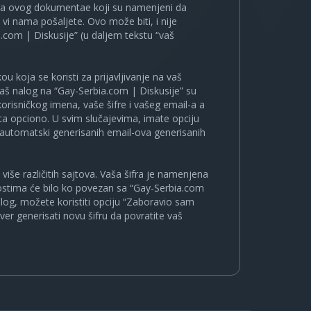
ira ovog dokumentae koji su namenjeni da
i nama pošaljete. Ovo može biti, i nije
.com | Diskusije” (u daljem tekstu “vaš
u koja se koristi za prijavljivanje na vaš
 vaš nalog na “Gay-Serbia.com | Diskusije” su
korisničkog imena, vaše šifre i vašeg email-a a
a opciono. U svim slučajevima, imate opciju
a automatski generisanih email-ova generisanih
više različitih sajtova. Vaša šifra je namenjena
nostima će bilo ko povezan sa “Gay-Serbia.com
nalog, možete koristiti opciju “Zaboravio sam
ver generisati novu šifru da povratite vaš