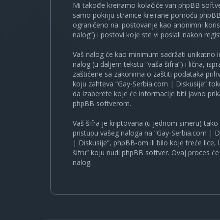
Mi takođe kreiramo kolačiće van phpBB softve
samo pokriju stranice kreirane pomoću phpBB s
ograničeno na: postovanje kao anonimni korisn
nalog”) i postovi koje ste vi poslali nakon regist
Vaš nalog će kao minimum sadržati unikatno iden
nalog (u daljem tekstu “vaša šifra”) i lična, i
zaštićene sa zakonima o zaštiti podataka prihv
koju zahteva “Gay-Serbia.com | Diskusije” to
da izaberete koje će informacije biti javno pr
phpBB softverom.
Vaš šifra je kriptovana (u jednom smeru) tako d
pristupu vašeg naloga na “Gay-Serbia.com | Di
| Diskusije”, phpBB-om ili bilo koje treće lice
šifru” koju nudi phpBB softver. Ovaj proces će 
nalog.