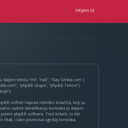
×
PRIJAVI SE
 daljem tekstu “mi”, “naš”, “Gay-Serbia.com |
.phpbb.com”, “phpBB Grupa”, “phpBB Timovi”)
cije”).
pBB softver napravi nekoliko kolačića, koji su
samo sadrže identifikaciju korisnika (u daljem
a putem phpBB softvera. Treći kolačić će biti
 čitali, i tako povećava ugođaj korisnika.