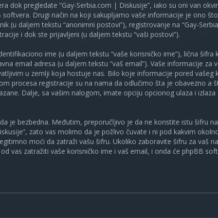
ra dok pregledate “Gay-Serbia.com | Diskusije”, iako su oni van okv
oftvera. Drugi način na koji sakupljamo vaše informacije je ono što v
ik (u daljem tekstu “anonimni postovi”), registrovanje na “Gay-Serbia
racije i dok ste prijavljeni (u daljem tekstu “vaši postovi”).
tifikaciono ime (u daljem tekstu “vaše korisničko ime”), lična šifra ko
spravna email adresa (u daljem tekstu “vaš email”). Vaše informacije za
atljivim u zemlji koja hostuje nas. Bilo koje informacije pored vašeg 
kom procesa registracije su na nama da odlučimo šta je obavezno a št
ikazane. Dalje, sa vašim nalogom, imate opciju opcionog ulaza i izlaz
a je bezbedna. Međutim, preporučljivo je da ne koristite istu šifru na 
skusije”, zato vas molimo da je požlivo čuvate i ni pod kakvim okol
, legitimno moći da zatraži vašu šifru. Ukoliko zaboravite šifru za vaš 
od vas zatražiti vaše korisničko ime i vaš email, i onda će phpBB soft