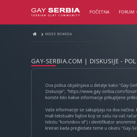
POČETNA
FORUM
INDEX BOARDA
GAY-SERBIA.COM | DISKUSIJE - PO
Ova polisa objašnjava u detalje kako “Gay-Ser
Diskusije”, “https://www.gay-serbia.com/forum
koriste bilo kakve informacije prikupljene prili
Vaše informacije se sakupljaju na dva načina. 
mali tekstualni fajlovi koji se sašu na vaš rač
tekstu “korisnikov id”) i identifikator anonimn
kreiran kada pregledate teme u okviru “Gay-Ser