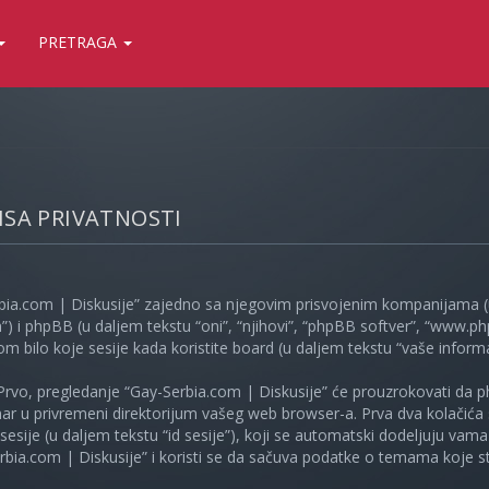
PRETRAGA
LISA PRIVATNOSTI
bia.com | Diskusije” zajedno sa njegovim prisvojenim kompanijama (u
”) i phpBB (u daljem tekstu “oni”, “njihovi”, “phpBB softver”, “www
kom bilo koje sesije kada koristite board (u daljem tekstu “vaše informa
Prvo, pregledanje “Gay-Serbia.com | Diskusije” će prouzrokovati da ph
unar u privremeni direktorijum vašeg web browser-a. Prva dva kolačića 
e sesije (u daljem tekstu “id sesije”), koji se automatski dodeljuju vam
bia.com | Diskusije” i koristi se da sačuva podatke o temama koje ste