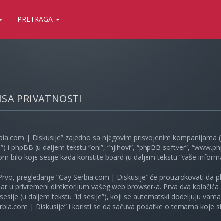
PRETRAGA
LISA PRIVATNOSTI
bia.com | Diskusije” zajedno sa njegovim prisvojenim kompanijama (u
”) i phpBB (u daljem tekstu “oni”, “njihovi”, “phpBB softver”, “www
kom bilo koje sesije kada koristite board (u daljem tekstu “vaše informa
Prvo, pregledanje “Gay-Serbia.com | Diskusije” će prouzrokovati da ph
unar u privremeni direktorijum vašeg web browser-a. Prva dva kolačića 
e sesije (u daljem tekstu “id sesije”), koji se automatski dodeljuju vam
bia.com | Diskusije” i koristi se da sačuva podatke o temama koje ste