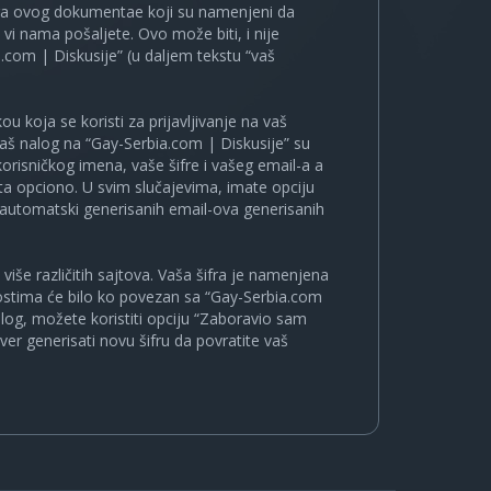
ira ovog dokumentae koji su namenjeni da
i nama pošaljete. Ovo može biti, i nije
.com | Diskusije” (u daljem tekstu “vaš
u koja se koristi za prijavljivanje na vaš
 vaš nalog na “Gay-Serbia.com | Diskusije” su
korisničkog imena, vaše šifre i vašeg email-a a
a opciono. U svim slučajevima, imate opciju
a automatski generisanih email-ova generisanih
više različitih sajtova. Vaša šifra je namenjena
nostima će bilo ko povezan sa “Gay-Serbia.com
nalog, možete koristiti opciju “Zaboravio sam
ver generisati novu šifru da povratite vaš