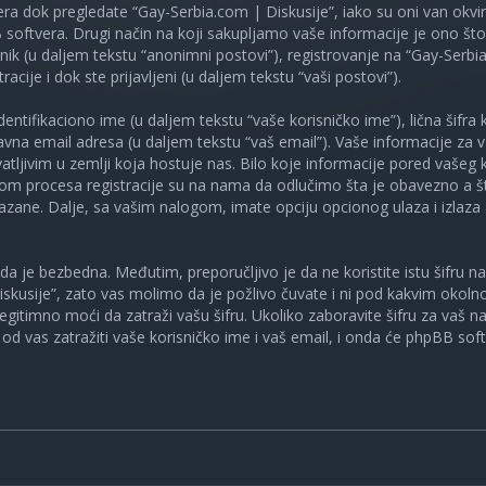
ra dok pregledate “Gay-Serbia.com | Diskusije”, iako su oni van okv
oftvera. Drugi način na koji sakupljamo vaše informacije je ono što v
ik (u daljem tekstu “anonimni postovi”), registrovanje na “Gay-Serbia
racije i dok ste prijavljeni (u daljem tekstu “vaši postovi”).
tifikaciono ime (u daljem tekstu “vaše korisničko ime”), lična šifra ko
spravna email adresa (u daljem tekstu “vaš email”). Vaše informacije za
atljivim u zemlji koja hostuje nas. Bilo koje informacije pored vašeg 
kom procesa registracije su na nama da odlučimo šta je obavezno a št
ikazane. Dalje, sa vašim nalogom, imate opciju opcionog ulaza i izlaz
a je bezbedna. Međutim, preporučljivo je da ne koristite istu šifru na 
skusije”, zato vas molimo da je požlivo čuvate i ni pod kakvim okol
, legitimno moći da zatraži vašu šifru. Ukoliko zaboravite šifru za vaš 
od vas zatražiti vaše korisničko ime i vaš email, i onda će phpBB soft