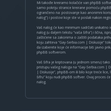
Mi takođe kreiramo kolačiće van phpBB softve
samo pokriju stranice kreirane pomoću phpBB s
ograničeno na: postovanje kao anonimni korisn
nalog”) i postovi koje ste vi poslali nakon regist
Vaš nalog će kao minimum sadržati unikatno iden
nalog (u daljem tekstu “vaša šifra”) i lična, i
zaštićene sa zakonima o zaštiti podataka prihv
koju zahteva “Gay-Serbia.com | Diskusije” to
da izaberete koje će informacije biti javno pr
phpBB softverom.
Vaš šifra je kriptovana (u jednom smeru) tako d
pristupu vašeg naloga na “Gay-Serbia.com | Di
| Diskusije”, phpBB-om ili bilo koje treće lice
šifru” koju nudi phpBB softver. Ovaj proces će 
nalog.