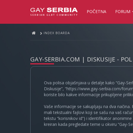
POČETNA
FORUM
INDEX BOARDA
GAY-SERBIA.COM | DISKUSIJE - PO
Ova polisa objašnjava u detalje kako “Gay-Ser
Diskusije”, “https://www.gay-serbia.com/forum
koriste bilo kakve informacije prikupljene prili
Vaše informacije se sakupljaju na dva načina. 
mali tekstualni fajlovi koji se sašu na vaš rač
tekstu “korisnikov id”) i identifikator anonimn
kreiran kada pregledate teme u okviru “Gay-Ser