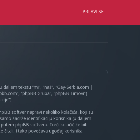
×
PRIJAVI SE
 daljem tekstu “mi”, “naš”, “Gay-Serbia.com |
.phpbb.com”, “phpBB Grupa”, “phpBB Timovi”)
cije”).
pBB softver napravi nekoliko kolačića, koji su
samo sadrže identifikaciju korisnika (u daljem
a putem phpBB softvera. Treći kolačić će biti
 čitali, i tako povećava ugođaj korisnika.