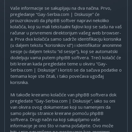
Vaše informacije se sakupljaju na dva načina. Prvo,
pregledanje “Gay-Serbia.com | Diskusije” će
prouzrokovati da phpBB softver napravi nekoliko
kolačića, koji su mali tekstualni fajlovi koji se sašu na vaš
računar u privremeni direktorijum vašeg web browser-
a. Prva dva kolačića samo sadrže identifikaciju korisnika
(u daljem tekstu “korisnikov id”) i identifikator anonimne
sesije (u daljem tekstu “id sesije”), koji se automatski
dodeljuju vama putem phpBB softvera. Treći kolačić će
biti kreiran kada pregledate teme u okviru “Gay-
Serbia.com | Diskusije” i koristi se da sačuva podatke o
temama koje ste čitali, i tako povećava ugođaj
korisnika.
Mi takođe kreiramo kolačiće van phpBB softvera dok
pregledate “Gay-Serbia.com | Diskusije”, iako su oni
van okvira ovog dokumentae koji su namenjeni da
samo pokriju stranice kreirane pomoću phpBB
softvera. Drugi način na koji sakupljamo vaše
informacije je ono što vi nama pošaljete. Ovo može
biti, i nije ograničeno na: postovanje kao anonimni