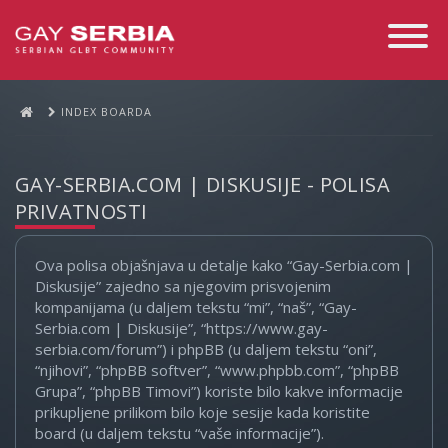
Toggle
Navigati
INDEX BOARDA
GAY-SERBIA.COM | DISKUSIJE - POLISA
PRIVATNOSTI
Ova polisa objašnjava u detalje kako “Gay-Serbia.com |
Diskusije” zajedno sa njegovim prisvojenim
kompanijama (u daljem tekstu “mi”, “naš”, “Gay-
Serbia.com | Diskusije”, “https://www.gay-
serbia.com/forum”) i phpBB (u daljem tekstu “oni”,
“njihovi”, “phpBB softver”, “www.phpbb.com”, “phpBB
Grupa”, “phpBB Timovi”) koriste bilo kakve informacije
prikupljene prilikom bilo koje sesije kada koristite
board (u daljem tekstu “vaše informacije”).