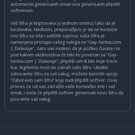
automatski generisanih email-ova generisanih phpBB
softverom.
Vaš šifra je kriptovana (u jednom smeru) tako da je
bezbedna. Međutim, preporučljivo je da ne koristite
istu šifru na više različitih sajtova. Vaša šifra je
namenjena pristupu vašeg naloga na “Gay-Serbia.com
| Diskusije”, zato vas molimo da je požlivo čuvate i ni
pod kakvim okolnostima će bilo ko povezan sa “Gay-
Serbia.com | Diskusije”, phpBB-om ili bilo koje treće
lice, legitimno moći da zatraži vašu šifru. Ukoliko
zaboravite šifru za vaš nalog, možete koristiti opciju
“Zaboravio sam šifru” koju nudi phpBB softver. Ovaj
proces će od vas zatražiti vaše korisničko ime i vaš
email, i onda će phpBB softver generisati novu šifru da
povratite vaš nalog.