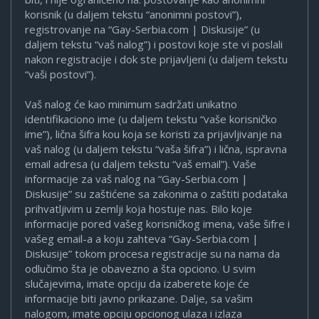
korisnik (u daljem tekstu “anonimni postovi”),
registrovanje na “Gay-Serbia.com | Diskusije” (u
daljem tekstu “vaš nalog”) i postovi koje ste vi poslali
nakon registracije i dok ste prijavljeni (u daljem tekstu
“vaši postovi”).
Vaš nalog će kao minimum sadržati unikatno
identifikaciono ime (u daljem tekstu “vaše korisničko
ime”), lična šifra kou koja se koristi za prijavljivanje na
vaš nalog (u daljem tekstu “vaša šifra”) i lična, ispravna
email adresa (u daljem tekstu “vaš email”). Vaše
informacije za vaš nalog na “Gay-Serbia.com |
Diskusije” su zaštićene sa zakonima o zaštiti podataka
prihvatljivim u zemlji koja hostuje nas. Bilo koje
informacije pored vašeg korisničkog imena, vaše šifre i
vašeg email-a a koju zahteva “Gay-Serbia.com |
Diskusije” tokom procesa registracije su na nama da
odlučimo šta je obavezno a šta opciono. U svim
slučajevima, imate opciju da izaberete koje će
informacije biti javno prikazane. Dalje, sa vašim
nalogom, imate opciju opcionog ulaza i izlaza