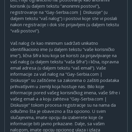
korisnik (u daljem tekstu “anonimni postovi”),
registrovanje na “Gay-Serbia.com | Diskusije” (u
daljem tekstu “vaš nalog”) i postovi koje ste vi poslali
nakon registracije i dok ste prijavljeni (u daljem tekstu
“vaši postovi”).
Vaš nalog će kao minimum sadržati unikatno
identifikaciono ime (u daljem tekstu “vaše korisničko
ime”), lična šifra kou koja se koristi za prijavljivanje na
vaš nalog (u daljem tekstu “vaša šifra”) i lična, ispravna
email adresa (u daljem tekstu “vaš email”). Vaše
informacije za vaš nalog na “Gay-Serbia.com |
Diskusije” su zaštićene sa zakonima o zaštiti podataka
prihvatljivim u zemlji koja hostuje nas. Bilo koje
informacije pored vašeg korisničkog imena, vaše šifre i
vašeg email-a a koju zahteva “Gay-Serbia.com |
Diskusije” tokom procesa registracije su na nama da
odlučimo šta je obavezno a šta opciono. U svim
slučajevima, imate opciju da izaberete koje će
informacije biti javno prikazane. Dalje, sa vašim
nalogom, imate opciju opcionog ulaza i izlaza