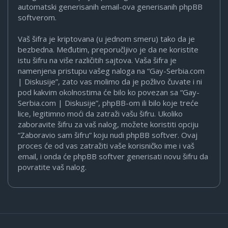
automatski generisanih email-ova generisanih phpBB
softverom.
Vaš šifra je kriptovana (u jednom smeru) tako da je
bezbedna. Međutim, preporučljivo je da ne koristite
istu šifru na više različitih sajtova. Vaša šifra je
namenjena pristupu vašeg naloga na “Gay-Serbia.com
| Diskusije”, zato vas molimo da je požlivo čuvate i ni
pod kakvim okolnostima će bilo ko povezan sa “Gay-
Serbia.com | Diskusije”, phpBB-om ili bilo koje treće
lice, legitimno moći da zatraži vašu šifru. Ukoliko
zaboravite šifru za vaš nalog, možete koristiti opciju
“Zaboravio sam šifru” koju nudi phpBB softver. Ovaj
proces će od vas zatražiti vaše korisničko ime i vaš
email, i onda će phpBB softver generisati novu šifru da
povratite vaš nalog.