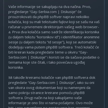
Vaše informacije se sakupljaju na dva načina. Prvo,
pregledanje “Gay-Serbia.com | Diskusije” će
prouzrokovati da phpBB softver napravi nekoliko
kolačića, koji su mali tekstualni fajlovi koji se sašu na vaš
računar u privremeni direktorijum vašeg web browser-
a. Prva dva kolačića samo sadrže identifikaciju korisnika
(u daljem tekstu “korisnikov id”) i identifikator anonimne
sesije (u daljem tekstu “id sesije”), koji se automatski
dodeljuju vama putem phpBB softvera. Treći kolačić će
biti kreiran kada pregledate teme u okviru “Gay-
Serbia.com | Diskusije” i koristi se da sačuva podatke o
temama koje ste čitali, i tako povećava ugođaj
korisnika.
Mi takođe kreiramo kolačiće van phpBB softvera dok
pregledate “Gay-Serbia.com | Diskusije”, iako su oni
van okvira ovog dokumentae koji su namenjeni da
samo pokriju stranice kreirane pomoću phpBB
softvera. Drugi način na koji sakupljamo vaše
informacije je ono što vi nama pošaljete. Ovo može
biti, i nije ograničeno na: postovanje kao anonimni