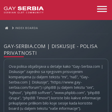
Toggle
Navigati
INDEX BOARDA
GAY-SERBIA.COM | DISKUSIJE - POLISA
PRIVATNOSTI
Ova polisa objašnjava u detalje kako “Gay-Serbia.com |
Diskusije” zajedno sa njegovim prisvojenim
kompanijama (u daljem tekstu “mi”, “naš”, “Gay-
Serbia.com | Diskusije”, “https://www.gay-
serbia.com/forum”) i phpBB (u daljem tekstu “oni”,
“njihovi”, “phpBB softver”, “www.phpbb.com”, “phpBB
Grupa”, “phpBB Timovi”) koriste bilo kakve informacije
prikupljene prilikom bilo koje sesije kada koristite
board (u daljem tekstu “vaše informacije”).