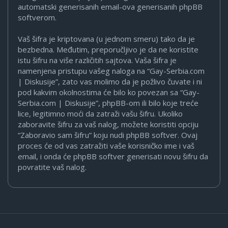
automatski generisanih email-ova generisanih phpBB
softverom.
Vaš šifra je kriptovana (u jednom smeru) tako da je
bezbedna. Međutim, preporučljivo je da ne koristite
istu šifru na više različitih sajtova. Vaša šifra je
namenjena pristupu vašeg naloga na “Gay-Serbia.com
| Diskusije”, zato vas molimo da je požlivo čuvate i ni
pod kakvim okolnostima će bilo ko povezan sa “Gay-
Serbia.com | Diskusije”, phpBB-om ili bilo koje treće
lice, legitimno moći da zatraži vašu šifru. Ukoliko
zaboravite šifru za vaš nalog, možete koristiti opciju
“Zaboravio sam šifru” koju nudi phpBB softver. Ovaj
proces će od vas zatražiti vaše korisničko ime i vaš
email, i onda će phpBB softver generisati novu šifru da
povratite vaš nalog.