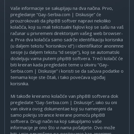
Vaše informacije se sakupljaju na dva načina. Prvo,
pregledanje “Gay-Serbia.com | Diskusije” će
prouzrokovati da phpBB softver napravi nekoliko
kolačića, koji su mali tekstualni fajlovi koji se sašu na vaš
računar u privremeni direktorijum vašeg web browser-
a. Prva dva kolačića samo sadrže identifikaciju korisnika
(u daljem tekstu “korisnikov id”) i identifikator anonimne
sesije (u daljem tekstu “id sesije”), koji se automatski
dodeljuju vama putem phpBB softvera. Treći kolačić će
biti kreiran kada pregledate teme u okviru “Gay-
Serbia.com | Diskusije” i koristi se da sačuva podatke o
temama koje ste čitali, i tako povećava ugođaj
korisnika.
Mi takođe kreiramo kolačiće van phpBB softvera dok
pregledate “Gay-Serbia.com | Diskusije”, iako su oni
van okvira ovog dokumentae koji su namenjeni da
samo pokriju stranice kreirane pomoću phpBB
softvera. Drugi način na koji sakupljamo vaše
informacije je ono što vi nama pošaljete. Ovo može
biti, i nije ograničeno na: postovanje kao anonimni