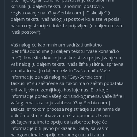
korisnik (u daljem tekstu “anonimni postovi”),
registrovanje na “Gay-Serbia.com | Diskusije” (u
daljem tekstu “vaš nalog”) i postovi koje ste vi poslali
nakon registracije i dok ste prijavljeni (u daljem tekstu
“vaši postovi”).
Vaš nalog će kao minimum sadržati unikatno
identifikaciono ime (u daljem tekstu “vaše korisničko
ime”), lična šifra kou koja se koristi za prijavljivanje na
vaš nalog (u daljem tekstu “vaša šifra”) i lična, ispravna
email adresa (u daljem tekstu “vaš email”). Vaše
informacije za vaš nalog na “Gay-Serbia.com |
Diskusije” su zaštićene sa zakonima o zaštiti podataka
prihvatljivim u zemlji koja hostuje nas. Bilo koje
informacije pored vašeg korisničkog imena, vaše šifre i
vašeg email-a a koju zahteva “Gay-Serbia.com |
Diskusije” tokom procesa registracije su na nama da
odlučimo šta je obavezno a šta opciono. U svim
slučajevima, imate opciju da izaberete koje će
informacije biti javno prikazane. Dalje, sa vašim
nalogom, imate opciju opcionog ulaza i izlaza