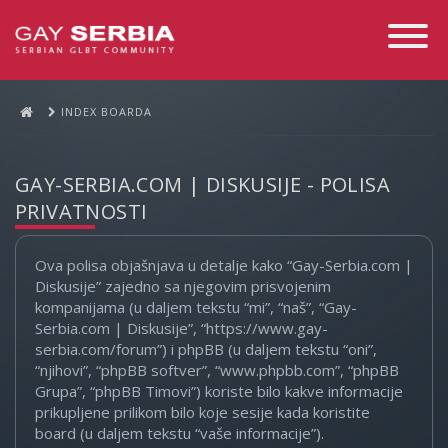
Toggle
Navigati
INDEX BOARDA
GAY-SERBIA.COM | DISKUSIJE - POLISA
PRIVATNOSTI
Ova polisa objašnjava u detalje kako “Gay-Serbia.com |
Diskusije” zajedno sa njegovim prisvojenim
kompanijama (u daljem tekstu “mi”, “naš”, “Gay-
Serbia.com | Diskusije”, “https://www.gay-
serbia.com/forum”) i phpBB (u daljem tekstu “oni”,
“njihovi”, “phpBB softver”, “www.phpbb.com”, “phpBB
Grupa”, “phpBB Timovi”) koriste bilo kakve informacije
prikupljene prilikom bilo koje sesije kada koristite
board (u daljem tekstu “vaše informacije”).