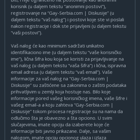
korisnik (u daljem tekstu “anonimni postovi”),
registrovanje na “Gay-Serbia.com | Diskusije” (u
daljem tekstu “vaš nalog”) i postovi koje ste vi poslali
nakon registracije i dok ste prijavljeni (u daljem tekstu
“vaši postovi”).
Vaš nalog će kao minimum sadržati unikatno
identifikaciono ime (u daljem tekstu “vaše korisničko
ime”), lična šifra kou koja se koristi za prijavljivanje na
vaš nalog (u daljem tekstu “vaša šifra”) i lična, ispravna
email adresa (u daljem tekstu “vaš email”). Vaše
informacije za vaš nalog na “Gay-Serbia.com |
Diskusije” su zaštićene sa zakonima o zaštiti podataka
prihvatljivim u zemlji koja hostuje nas. Bilo koje
informacije pored vašeg korisničkog imena, vaše šifre i
vašeg email-a a koju zahteva “Gay-Serbia.com |
Diskusije” tokom procesa registracije su na nama da
odlučimo šta je obavezno a šta opciono. U svim
slučajevima, imate opciju da izaberete koje će
informacije biti javno prikazane. Dalje, sa vašim
nalogom, imate opciju opcionog ulaza i izlaza