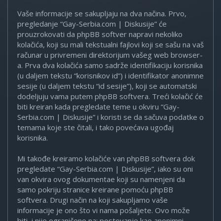
Vaše informacije se sakupljaju na dva načina. Prvo,
pregledanje “Gay-Serbia.com | Diskusije” će
prouzrokovati da phpBB softver napravi nekoliko
kolačića, koji su mali tekstualni fajlovi koji se sašu na vaš
računar u privremeni direktorijum vašeg web browser-
a. Prva dva kolačića samo sadrže identifikaciju korisnika
(u daljem tekstu “korisnikov id”) i identifikator anonimne
sesije (u daljem tekstu “id sesije”), koji se automatski
dodeljuju vama putem phpBB softvera. Treći kolačić će
biti kreiran kada pregledate teme u okviru “Gay-
Serbia.com | Diskusije” i koristi se da sačuva podatke o
temama koje ste čitali, i tako povećava ugođaj
korisnika.
Mi takođe kreiramo kolačiće van phpBB softvera dok
pregledate “Gay-Serbia.com | Diskusije”, iako su oni
van okvira ovog dokumentae koji su namenjeni da
samo pokriju stranice kreirane pomoću phpBB
softvera. Drugi način na koji sakupljamo vaše
informacije je ono što vi nama pošaljete. Ovo može
biti, i nije ograničeno na: postovanje kao anonimni