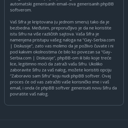
automatski generisanih email-ova generisanih phpBB
softverom.
Vaš šifra je kriptovana (u jednom smeru) tako da je
bezbedna. Međutim, preporučljivo je da ne koristite
istu šifru na više različitih sajtova. Vaša šifra je
namenjena pristupu vašeg naloga na “Gay-Serbia.com
| Diskusije”, zato vas molimo da je požlivo čuvate i ni
pod kakvim okolnostima će bilo ko povezan sa “Gay-
Serbia.com | Diskusije”, phpBB-om ili bilo koje treće
lice, legitimno moći da zatraži vašu šifru. Ukoliko
zaboravite šifru za vaš nalog, možete koristiti opciju
“Zaboravio sam šifru” koju nudi phpBB softver. Ovaj
proces će od vas zatražiti vaše korisničko ime i vaš
email, i onda će phpBB softver generisati novu šifru da
povratite vaš nalog.