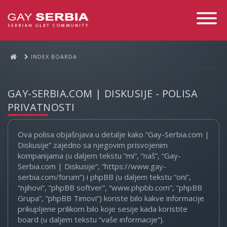
Toggle
Navigati
INDEX BOARDA
GAY-SERBIA.COM | DISKUSIJE - POLISA
PRIVATNOSTI
Ova polisa objašnjava u detalje kako “Gay-Serbia.com |
Diskusije” zajedno sa njegovim prisvojenim
kompanijama (u daljem tekstu “mi”, “naš”, “Gay-
Serbia.com | Diskusije”, “https://www.gay-
serbia.com/forum”) i phpBB (u daljem tekstu “oni”,
“njihovi”, “phpBB softver”, “www.phpbb.com”, “phpBB
Grupa”, “phpBB Timovi”) koriste bilo kakve informacije
prikupljene prilikom bilo koje sesije kada koristite
board (u daljem tekstu “vaše informacije”).