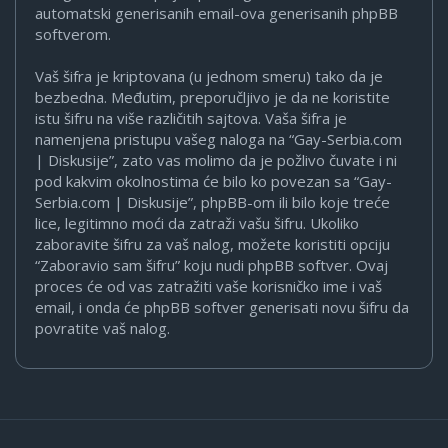
automatski generisanih email-ova generisanih phpBB
softverom.
Vaš šifra je kriptovana (u jednom smeru) tako da je
bezbedna. Međutim, preporučljivo je da ne koristite
istu šifru na više različitih sajtova. Vaša šifra je
namenjena pristupu vašeg naloga na “Gay-Serbia.com
| Diskusije”, zato vas molimo da je požlivo čuvate i ni
pod kakvim okolnostima će bilo ko povezan sa “Gay-
Serbia.com | Diskusije”, phpBB-om ili bilo koje treće
lice, legitimno moći da zatraži vašu šifru. Ukoliko
zaboravite šifru za vaš nalog, možete koristiti opciju
“Zaboravio sam šifru” koju nudi phpBB softver. Ovaj
proces će od vas zatražiti vaše korisničko ime i vaš
email, i onda će phpBB softver generisati novu šifru da
povratite vaš nalog.