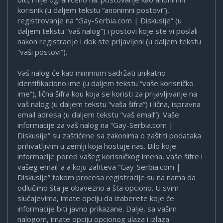
korisnik (u daljem tekstu “anonimni postovi”),
registrovanje na “Gay-Serbia.com | Diskusije” (u
daljem tekstu “vaš nalog”) i postovi koje ste vi poslali
nakon registracije i dok ste prijavljeni (u daljem tekstu
“vaši postovi”).
Vaš nalog će kao minimum sadržati unikatno
identifikaciono ime (u daljem tekstu “vaše korisničko
ime”), lična šifra kou koja se koristi za prijavljivanje na
vaš nalog (u daljem tekstu “vaša šifra”) i lična, ispravna
email adresa (u daljem tekstu “vaš email”). Vaše
informacije za vaš nalog na “Gay-Serbia.com |
Diskusije” su zaštićene sa zakonima o zaštiti podataka
prihvatljivim u zemlji koja hostuje nas. Bilo koje
informacije pored vašeg korisničkog imena, vaše šifre i
vašeg email-a a koju zahteva “Gay-Serbia.com |
Diskusije” tokom procesa registracije su na nama da
odlučimo šta je obavezno a šta opciono. U svim
slučajevima, imate opciju da izaberete koje će
informacije biti javno prikazane. Dalje, sa vašim
nalogom, imate opciju opcionog ulaza i izlaza