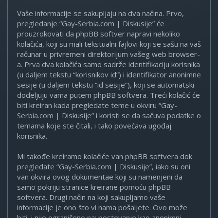
Vaše informacije se sakupljaju na dva načina. Prvo,
pregledanje “Gay-Serbia.com | Diskusije” će
prouzrokovati da phpBB softver napravi nekoliko
kolačića, koji su mali tekstualni fajlovi koji se sašu na vaš
računar u privremeni direktorijum vašeg web browser-
a. Prva dva kolačića samo sadrže identifikaciju korisnika
(u daljem tekstu “korisnikov id”) i identifikator anonimne
sesije (u daljem tekstu “id sesije”), koji se automatski
dodeljuju vama putem phpBB softvera. Treći kolačić će
biti kreiran kada pregledate teme u okviru “Gay-
Serbia.com | Diskusije” i koristi se da sačuva podatke o
temama koje ste čitali, i tako povećava ugođaj
korisnika.
Mi takođe kreiramo kolačiće van phpBB softvera dok
pregledate “Gay-Serbia.com | Diskusije”, iako su oni
van okvira ovog dokumentae koji su namenjeni da
samo pokriju stranice kreirane pomoću phpBB
softvera. Drugi način na koji sakupljamo vaše
informacije je ono što vi nama pošaljete. Ovo može
biti, i nije ograničeno na: postovanje kao anonimni