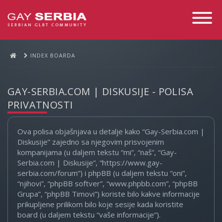
Toggle
Navigati
INDEX BOARDA
GAY-SERBIA.COM | DISKUSIJE - POLISA
PRIVATNOSTI
Ova polisa objašnjava u detalje kako “Gay-Serbia.com |
Diskusije” zajedno sa njegovim prisvojenim
kompanijama (u daljem tekstu “mi”, “naš”, “Gay-
Serbia.com | Diskusije”, “https://www.gay-
serbia.com/forum”) i phpBB (u daljem tekstu “oni”,
“njihovi”, “phpBB softver”, “www.phpbb.com”, “phpBB
Grupa”, “phpBB Timovi”) koriste bilo kakve informacije
prikupljene prilikom bilo koje sesije kada koristite
board (u daljem tekstu “vaše informacije”).