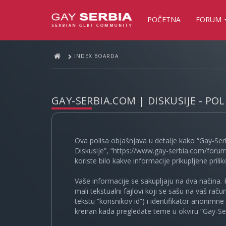
POČETNA
FORUM
INDEX BOARDA
GAY-SERBIA.COM | DISKUSIJE - PO
Ova polisa objašnjava u detalje kako “Gay-Ser
Diskusije”, “https://www.gay-serbia.com/forum
koriste bilo kakve informacije prikupljene prili
Vaše informacije se sakupljaju na dva načina. 
mali tekstualni fajlovi koji se sašu na vaš rač
tekstu “korisnikov id”) i identifikator anonimn
kreiran kada pregledate teme u okviru “Gay-Ser