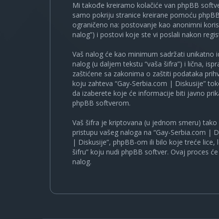
Mi takođe kreiramo kolačiće van phpBB softve
samo pokriju stranice kreirane pomoću phpBB s
ograničeno na: postovanje kao anonimni korisn
nalog”) i postovi koje ste vi poslali nakon regist
Vaš nalog će kao minimum sadržati unikatno iden
nalog (u daljem tekstu “vaša šifra”) i lična, i
zaštićene sa zakonima o zaštiti podataka prihv
koju zahteva “Gay-Serbia.com | Diskusije” to
da izaberete koje će informacije biti javno pr
phpBB softverom.
Vaš šifra je kriptovana (u jednom smeru) tako d
pristupu vašeg naloga na “Gay-Serbia.com | Di
| Diskusije”, phpBB-om ili bilo koje treće lice
šifru” koju nudi phpBB softver. Ovaj proces će 
nalog.