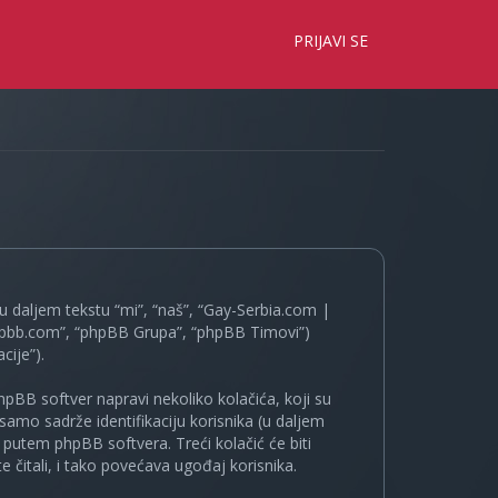
×
PRIJAVI SE
 daljem tekstu “mi”, “naš”, “Gay-Serbia.com |
.phpbb.com”, “phpBB Grupa”, “phpBB Timovi”)
cije”).
pBB softver napravi nekoliko kolačića, koji su
samo sadrže identifikaciju korisnika (u daljem
a putem phpBB softvera. Treći kolačić će biti
 čitali, i tako povećava ugođaj korisnika.