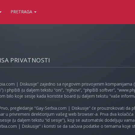
PRETRAGA
LISA PRIVATNOSTI
bia.com | Diskusije” zajedno sa njegovim prisvojenim kompanijama (u
”) i phpBB (u daljem tekstu “oni”, “njihovi”, “phpBB softver”, “www
kom bilo koje sesije kada koristite board (u daljem tekstu “vaše informa
Prvo, pregledanje “Gay-Serbia.com | Diskusije” će prouzrokovati da ph
unar u privremeni direktorijum vašeg web browser-a. Prva dva kolačića 
e sesije (u daljem tekstu “id sesije”), koji se automatski dodeljuju vam
bia.com | Diskusije” i koristi se da sačuva podatke o temama koje ste