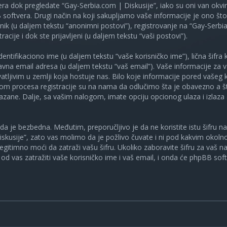
ra dok pregledate “Gay-Serbia.com | Diskusije”, iako su oni van okv
oftvera. Drugi način na koji sakupljamo vaše informacije je ono što v
ik (u daljem tekstu “anonimni postovi”), registrovanje na “Gay-Serbia
racije i dok ste prijavljeni (u daljem tekstu “vaši postovi”).
tifikaciono ime (u daljem tekstu “vaše korisničko ime”), lična šifra ko
spravna email adresa (u daljem tekstu “vaš email”). Vaše informacije za
atljivim u zemlji koja hostuje nas. Bilo koje informacije pored vašeg 
kom procesa registracije su na nama da odlučimo šta je obavezno a št
ikazane. Dalje, sa vašim nalogom, imate opciju opcionog ulaza i izlaz
a je bezbedna. Međutim, preporučljivo je da ne koristite istu šifru na 
skusije”, zato vas molimo da je požlivo čuvate i ni pod kakvim okol
, legitimno moći da zatraži vašu šifru. Ukoliko zaboravite šifru za vaš 
od vas zatražiti vaše korisničko ime i vaš email, i onda će phpBB soft