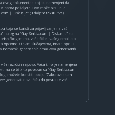
ira ovog dokumentae koji su namenjeni da
i nama pošaljete. Ovo može biti, i nije
.com | Diskusije” (u daljem tekstu “vaš
u koja se koristi za prijavljivanje na vaš
 vaš nalog na “Gay-Serbia.com | Diskusije” su
korisničkog imena, vaše šifre i vašeg email-a a
a opciono. U svim slučajevima, imate opciju
a automatski generisanih email-ova generisanih
više različitih sajtova. Vaša šifra je namenjena
nostima će bilo ko povezan sa “Gay-Serbia.com
nalog, možete koristiti opciju “Zaboravio sam
ver generisati novu šifru da povratite vaš