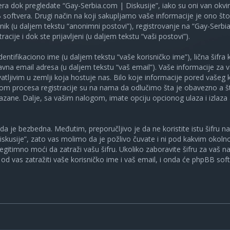
ra dok pregledate “Gay-Serbia.com | Diskusije”, iako su oni van okv
oftvera. Drugi način na koji sakupljamo vaše informacije je ono što v
ik (u daljem tekstu “anonimni postovi”), registrovanje na “Gay-Serbia
racije i dok ste prijavljeni (u daljem tekstu “vaši postovi”).
tifikaciono ime (u daljem tekstu “vaše korisničko ime”), lična šifra ko
spravna email adresa (u daljem tekstu “vaš email”). Vaše informacije za
atljivim u zemlji koja hostuje nas. Bilo koje informacije pored vašeg 
kom procesa registracije su na nama da odlučimo šta je obavezno a št
ikazane. Dalje, sa vašim nalogom, imate opciju opcionog ulaza i izlaz
a je bezbedna. Međutim, preporučljivo je da ne koristite istu šifru na 
skusije”, zato vas molimo da je požlivo čuvate i ni pod kakvim okol
, legitimno moći da zatraži vašu šifru. Ukoliko zaboravite šifru za vaš 
od vas zatražiti vaše korisničko ime i vaš email, i onda će phpBB soft