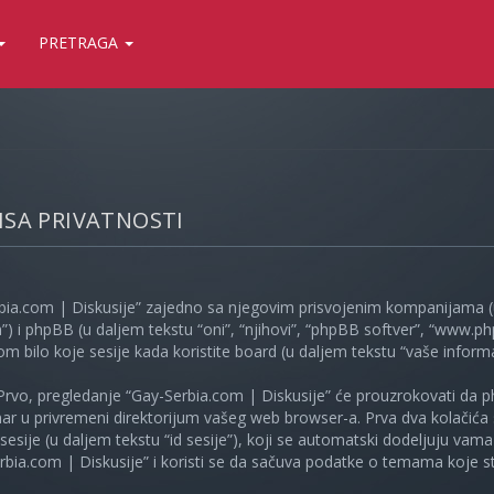
PRETRAGA
LISA PRIVATNOSTI
bia.com | Diskusije” zajedno sa njegovim prisvojenim kompanijama (u
”) i phpBB (u daljem tekstu “oni”, “njihovi”, “phpBB softver”, “www
kom bilo koje sesije kada koristite board (u daljem tekstu “vaše informa
Prvo, pregledanje “Gay-Serbia.com | Diskusije” će prouzrokovati da ph
unar u privremeni direktorijum vašeg web browser-a. Prva dva kolačića 
e sesije (u daljem tekstu “id sesije”), koji se automatski dodeljuju vam
bia.com | Diskusije” i koristi se da sačuva podatke o temama koje ste