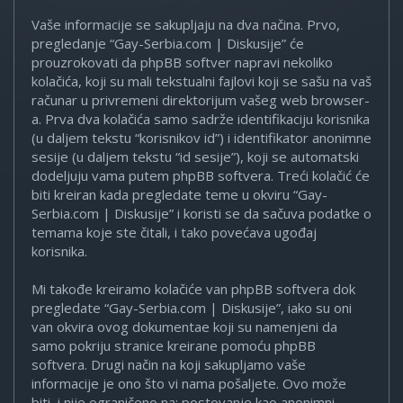
Vaše informacije se sakupljaju na dva načina. Prvo,
pregledanje “Gay-Serbia.com | Diskusije” će
prouzrokovati da phpBB softver napravi nekoliko
kolačića, koji su mali tekstualni fajlovi koji se sašu na vaš
računar u privremeni direktorijum vašeg web browser-
a. Prva dva kolačića samo sadrže identifikaciju korisnika
(u daljem tekstu “korisnikov id”) i identifikator anonimne
sesije (u daljem tekstu “id sesije”), koji se automatski
dodeljuju vama putem phpBB softvera. Treći kolačić će
biti kreiran kada pregledate teme u okviru “Gay-
Serbia.com | Diskusije” i koristi se da sačuva podatke o
temama koje ste čitali, i tako povećava ugođaj
korisnika.
Mi takođe kreiramo kolačiće van phpBB softvera dok
pregledate “Gay-Serbia.com | Diskusije”, iako su oni
van okvira ovog dokumentae koji su namenjeni da
samo pokriju stranice kreirane pomoću phpBB
softvera. Drugi način na koji sakupljamo vaše
informacije je ono što vi nama pošaljete. Ovo može
biti, i nije ograničeno na: postovanje kao anonimni