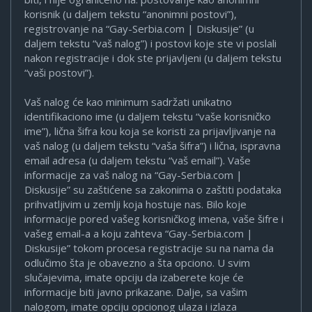
korisnik (u daljem tekstu “anonimni postovi”),
registrovanje na “Gay-Serbia.com | Diskusije” (u
daljem tekstu “vaš nalog”) i postovi koje ste vi poslali
nakon registracije i dok ste prijavljeni (u daljem tekstu
“vaši postovi”).
Vaš nalog će kao minimum sadržati unikatno
identifikaciono ime (u daljem tekstu “vaše korisničko
ime”), lična šifra kou koja se koristi za prijavljivanje na
vaš nalog (u daljem tekstu “vaša šifra”) i lična, ispravna
email adresa (u daljem tekstu “vaš email”). Vaše
informacije za vaš nalog na “Gay-Serbia.com |
Diskusije” su zaštićene sa zakonima o zaštiti podataka
prihvatljivim u zemlji koja hostuje nas. Bilo koje
informacije pored vašeg korisničkog imena, vaše šifre i
vašeg email-a a koju zahteva “Gay-Serbia.com |
Diskusije” tokom procesa registracije su na nama da
odlučimo šta je obavezno a šta opciono. U svim
slučajevima, imate opciju da izaberete koje će
informacije biti javno prikazane. Dalje, sa vašim
nalogom, imate opciju opcionog ulaza i izlaza