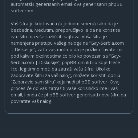
automatski generisanih email-ova generisanih phpBB
softverom.
Vaš šifra je kriptovana (u jednom smeru) tako da je
bezbedna. Međutim, preporučljivo je da ne koristite
istu šifru na više različitih sajtova. Vaša šifra je
namenjena pristupu vašeg naloga na “Gay-Serbia.com
| Diskusije”, zato vas molimo da je požlivo čuvate i ni
pod kakvim okolnostima će bilo ko povezan sa “Gay-
Serbia.com | Diskusije”, phpBB-om ili bilo koje treće
lice, legitimno moći da zatraži vašu šifru. Ukoliko
zaboravite šifru za vaš nalog, možete koristiti opciju
“Zaboravio sam šifru” koju nudi phpBB softver. Ovaj
proces će od vas zatražiti vaše korisničko ime i vaš
email, i onda će phpBB softver generisati novu šifru da
povratite vaš nalog.