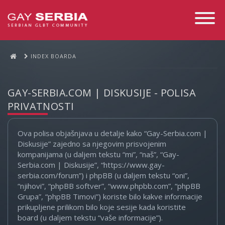
Toggle
Navigati
INDEX BOARDA
GAY-SERBIA.COM | DISKUSIJE - POLISA
PRIVATNOSTI
Ova polisa objašnjava u detalje kako “Gay-Serbia.com |
Diskusije” zajedno sa njegovim prisvojenim
kompanijama (u daljem tekstu “mi”, “naš”, “Gay-
Serbia.com | Diskusije”, “https://www.gay-
serbia.com/forum”) i phpBB (u daljem tekstu “oni”,
“njihovi”, “phpBB softver”, “www.phpbb.com”, “phpBB
Grupa”, “phpBB Timovi”) koriste bilo kakve informacije
prikupljene prilikom bilo koje sesije kada koristite
board (u daljem tekstu “vaše informacije”).