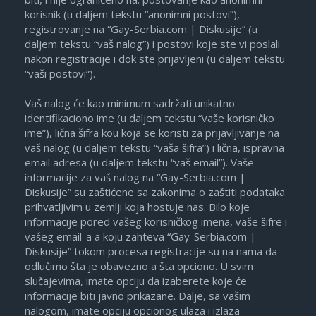
korisnik (u daljem tekstu “anonimni postovi”),
registrovanje na “Gay-Serbia.com | Diskusije” (u
daljem tekstu “vaš nalog”) i postovi koje ste vi poslali
nakon registracije i dok ste prijavljeni (u daljem tekstu
“vaši postovi”).
Vaš nalog će kao minimum sadržati unikatno
identifikaciono ime (u daljem tekstu “vaše korisničko
ime”), lična šifra kou koja se koristi za prijavljivanje na
vaš nalog (u daljem tekstu “vaša šifra”) i lična, ispravna
email adresa (u daljem tekstu “vaš email”). Vaše
informacije za vaš nalog na “Gay-Serbia.com |
Diskusije” su zaštićene sa zakonima o zaštiti podataka
prihvatljivim u zemlji koja hostuje nas. Bilo koje
informacije pored vašeg korisničkog imena, vaše šifre i
vašeg email-a a koju zahteva “Gay-Serbia.com |
Diskusije” tokom procesa registracije su na nama da
odlučimo šta je obavezno a šta opciono. U svim
slučajevima, imate opciju da izaberete koje će
informacije biti javno prikazane. Dalje, sa vašim
nalogom, imate opciju opcionog ulaza i izlaza