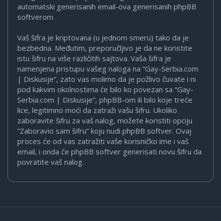
automatski generisanih email-ova generisanih phpBB
softverom.
Vaš šifra je kriptovana (u jednom smeru) tako da je
bezbedna. Međutim, preporučljivo je da ne koristite
istu šifru na više različitih sajtova. Vaša šifra je
namenjena pristupu vašeg naloga na “Gay-Serbia.com
| Diskusije”, zato vas molimo da je požlivo čuvate i ni
pod kakvim okolnostima će bilo ko povezan sa “Gay-
Serbia.com | Diskusije”, phpBB-om ili bilo koje treće
lice, legitimno moći da zatraži vašu šifru. Ukoliko
zaboravite šifru za vaš nalog, možete koristiti opciju
“Zaboravio sam šifru” koju nudi phpBB softver. Ovaj
proces će od vas zatražiti vaše korisničko ime i vaš
email, i onda će phpBB softver generisati novu šifru da
povratite vaš nalog.