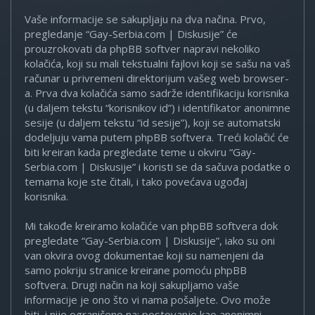
Vaše informacije se sakupljaju na dva načina. Prvo,
pregledanje “Gay-Serbia.com | Diskusije” će
prouzrokovati da phpBB softver napravi nekoliko
kolačića, koji su mali tekstualni fajlovi koji se sašu na vaš
računar u privremeni direktorijum vašeg web browser-
a. Prva dva kolačića samo sadrže identifikaciju korisnika
(u daljem tekstu “korisnikov id”) i identifikator anonimne
sesije (u daljem tekstu “id sesije”), koji se automatski
dodeljuju vama putem phpBB softvera. Treći kolačić će
biti kreiran kada pregledate teme u okviru “Gay-
Serbia.com | Diskusije” i koristi se da sačuva podatke o
temama koje ste čitali, i tako povećava ugođaj
korisnika.
Mi takođe kreiramo kolačiće van phpBB softvera dok
pregledate “Gay-Serbia.com | Diskusije”, iako su oni
van okvira ovog dokumentae koji su namenjeni da
samo pokriju stranice kreirane pomoću phpBB
softvera. Drugi način na koji sakupljamo vaše
informacije je ono što vi nama pošaljete. Ovo može
biti, i nije ograničeno na: postovanje kao anonimni