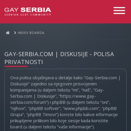
Toggle
Navigati
INDEX BOARDA
GAY-SERBIA.COM | DISKUSIJE - POLISA
PRIVATNOSTI
Ova polisa objašnjava u detalje kako “Gay-Serbia.com |
Diskusije” zajedno sa njegovim prisvojenim
kompanijama (u daljem tekstu “mi”, “naš”, “Gay-
Serbia.com | Diskusije”, “https://www.gay-
serbia.com/forum”) i phpBB (u daljem tekstu “oni”,
“njihovi”, “phpBB softver”, “www.phpbb.com”, “phpBB
Grupa”, “phpBB Timovi”) koriste bilo kakve informacije
prikupljene prilikom bilo koje sesije kada koristite
board (u daljem tekstu “vaše informacije”).