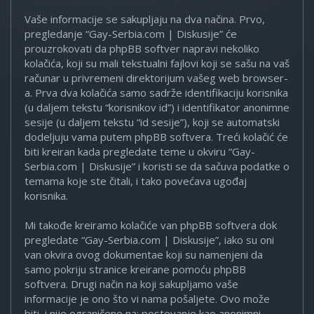
Vaše informacije se sakupljaju na dva načina. Prvo,
pregledanje “Gay-Serbia.com | Diskusije” će
prouzrokovati da phpBB softver napravi nekoliko
kolačića, koji su mali tekstualni fajlovi koji se sašu na vaš
računar u privremeni direktorijum vašeg web browser-
a. Prva dva kolačića samo sadrže identifikaciju korisnika
(u daljem tekstu “korisnikov id”) i identifikator anonimne
sesije (u daljem tekstu “id sesije”), koji se automatski
dodeljuju vama putem phpBB softvera. Treći kolačić će
biti kreiran kada pregledate teme u okviru “Gay-
Serbia.com | Diskusije” i koristi se da sačuva podatke o
temama koje ste čitali, i tako povećava ugođaj
korisnika.
Mi takođe kreiramo kolačiće van phpBB softvera dok
pregledate “Gay-Serbia.com | Diskusije”, iako su oni
van okvira ovog dokumentae koji su namenjeni da
samo pokriju stranice kreirane pomoću phpBB
softvera. Drugi način na koji sakupljamo vaše
informacije je ono što vi nama pošaljete. Ovo može
biti, i nije ograničeno na: postovanje kao anonimni