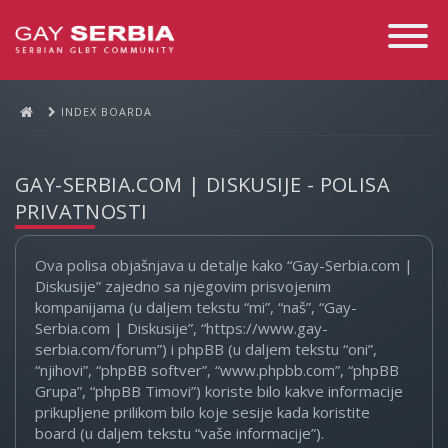
Toggle
Navigati
INDEX BOARDA
GAY-SERBIA.COM | DISKUSIJE - POLISA
PRIVATNOSTI
Ova polisa objašnjava u detalje kako “Gay-Serbia.com |
Diskusije” zajedno sa njegovim prisvojenim
kompanijama (u daljem tekstu “mi”, “naš”, “Gay-
Serbia.com | Diskusije”, “https://www.gay-
serbia.com/forum”) i phpBB (u daljem tekstu “oni”,
“njihovi”, “phpBB softver”, “www.phpbb.com”, “phpBB
Grupa”, “phpBB Timovi”) koriste bilo kakve informacije
prikupljene prilikom bilo koje sesije kada koristite
board (u daljem tekstu “vaše informacije”).