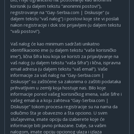
korisnik (u daljem tekstu “anonimni postovi”),
registrovanje na “Gay-Serbia.com | Diskusije” (u
daljem tekstu “vaš nalog”) i postovi koje ste vi poslali
nakon registracije i dok ste prijavljeni (u daljem tekstu
“vaši postovi”).
Vaš nalog će kao minimum sadržati unikatno
identifikaciono ime (u daljem tekstu “vaše korisničko
ime”), lična šifra kou koja se koristi za prijavljivanje na
vaš nalog (u daljem tekstu “vaša šifra”) i lična, ispravna
email adresa (u daljem tekstu “vaš email”). Vaše
informacije za vaš nalog na “Gay-Serbia.com |
Diskusije” su zaštićene sa zakonima o zaštiti podataka
prihvatljivim u zemlji koja hostuje nas. Bilo koje
informacije pored vašeg korisničkog imena, vaše šifre i
vašeg email-a a koju zahteva “Gay-Serbia.com |
Diskusije” tokom procesa registracije su na nama da
odlučimo šta je obavezno a šta opciono. U svim
slučajevima, imate opciju da izaberete koje će
informacije biti javno prikazane. Dalje, sa vašim
nalogom, imate opciju opcionog ulaza i izlaza