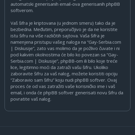
automatski generisanih email-ova generisanih phpBB
softverom.
Vaš šifra je kriptovana (u jednom smeru) tako da je
bezbedna. Međutim, preporučljivo je da ne koristite
istu šifru na više različitih sajtova. Vaša šifra je
namenjena pristupu vašeg naloga na “Gay-Serbia.com
| Diskusije”, zato vas molimo da je požlivo čuvate i ni
pod kakvim okolnostima će bilo ko povezan sa “Gay-
Serbia.com | Diskusije”, phpBB-om ili bilo koje treće
lice, legitimno moći da zatraži vašu šifru. Ukoliko
zaboravite šifru za vaš nalog, možete koristiti opciju
“Zaboravio sam šifru” koju nudi phpBB softver. Ovaj
proces će od vas zatražiti vaše korisničko ime i vaš
email, i onda će phpBB softver generisati novu šifru da
povratite vaš nalog.