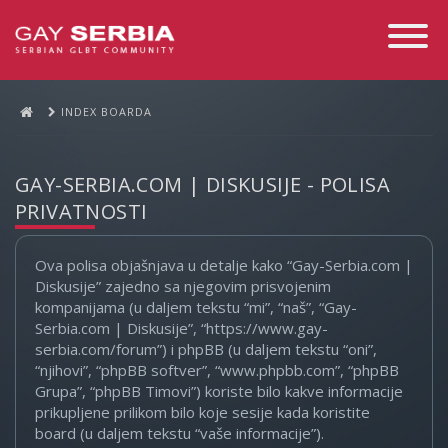
Toggle
Navigati
INDEX BOARDA
GAY-SERBIA.COM | DISKUSIJE - POLISA
PRIVATNOSTI
Ova polisa objašnjava u detalje kako “Gay-Serbia.com |
Diskusije” zajedno sa njegovim prisvojenim
kompanijama (u daljem tekstu “mi”, “naš”, “Gay-
Serbia.com | Diskusije”, “https://www.gay-
serbia.com/forum”) i phpBB (u daljem tekstu “oni”,
“njihovi”, “phpBB softver”, “www.phpbb.com”, “phpBB
Grupa”, “phpBB Timovi”) koriste bilo kakve informacije
prikupljene prilikom bilo koje sesije kada koristite
board (u daljem tekstu “vaše informacije”).