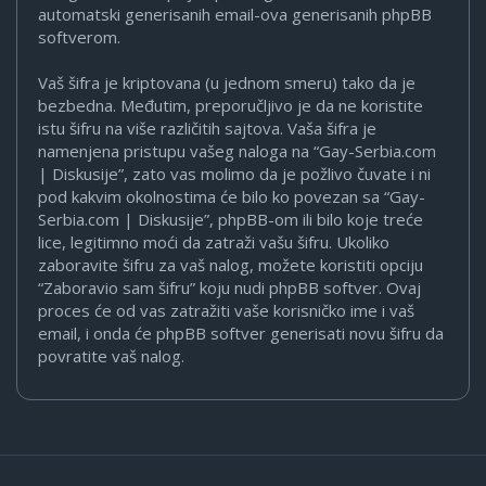
automatski generisanih email-ova generisanih phpBB
softverom.
Vaš šifra je kriptovana (u jednom smeru) tako da je
bezbedna. Međutim, preporučljivo je da ne koristite
istu šifru na više različitih sajtova. Vaša šifra je
namenjena pristupu vašeg naloga na “Gay-Serbia.com
| Diskusije”, zato vas molimo da je požlivo čuvate i ni
pod kakvim okolnostima će bilo ko povezan sa “Gay-
Serbia.com | Diskusije”, phpBB-om ili bilo koje treće
lice, legitimno moći da zatraži vašu šifru. Ukoliko
zaboravite šifru za vaš nalog, možete koristiti opciju
“Zaboravio sam šifru” koju nudi phpBB softver. Ovaj
proces će od vas zatražiti vaše korisničko ime i vaš
email, i onda će phpBB softver generisati novu šifru da
povratite vaš nalog.