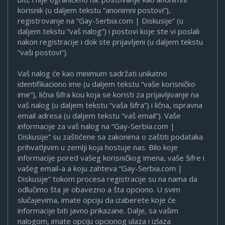
korisnik (u daljem tekstu “anonimni postovi”),
registrovanje na “Gay-Serbia.com | Diskusije” (u
daljem tekstu “vaš nalog”) i postovi koje ste vi poslali
nakon registracije i dok ste prijavljeni (u daljem tekstu
“vaši postovi”).
Vaš nalog će kao minimum sadržati unikatno
identifikaciono ime (u daljem tekstu “vaše korisničko
ime”), lična šifra kou koja se koristi za prijavljivanje na
vaš nalog (u daljem tekstu “vaša šifra”) i lična, ispravna
email adresa (u daljem tekstu “vaš email”). Vaše
informacije za vaš nalog na “Gay-Serbia.com |
Diskusije” su zaštićene sa zakonima o zaštiti podataka
prihvatljivim u zemlji koja hostuje nas. Bilo koje
informacije pored vašeg korisničkog imena, vaše šifre i
vašeg email-a a koju zahteva “Gay-Serbia.com |
Diskusije” tokom procesa registracije su na nama da
odlučimo šta je obavezno a šta opciono. U svim
slučajevima, imate opciju da izaberete koje će
informacije biti javno prikazane. Dalje, sa vašim
nalogom, imate opciju opcionog ulaza i izlaza