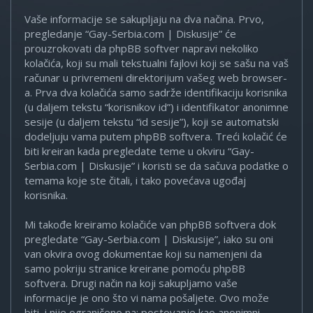
Vaše informacije se sakupljaju na dva načina. Prvo,
pregledanje “Gay-Serbia.com | Diskusije” će
prouzrokovati da phpBB softver napravi nekoliko
kolačića, koji su mali tekstualni fajlovi koji se sašu na vaš
računar u privremeni direktorijum vašeg web browser-
a. Prva dva kolačića samo sadrže identifikaciju korisnika
(u daljem tekstu “korisnikov id”) i identifikator anonimne
sesije (u daljem tekstu “id sesije”), koji se automatski
dodeljuju vama putem phpBB softvera. Treći kolačić će
biti kreiran kada pregledate teme u okviru “Gay-
Serbia.com | Diskusije” i koristi se da sačuva podatke o
temama koje ste čitali, i tako povećava ugođaj
korisnika.
Mi takođe kreiramo kolačiće van phpBB softvera dok
pregledate “Gay-Serbia.com | Diskusije”, iako su oni
van okvira ovog dokumentae koji su namenjeni da
samo pokriju stranice kreirane pomoću phpBB
softvera. Drugi način na koji sakupljamo vaše
informacije je ono što vi nama pošaljete. Ovo može
biti, i nije ograničeno na: postovanje kao anonimni