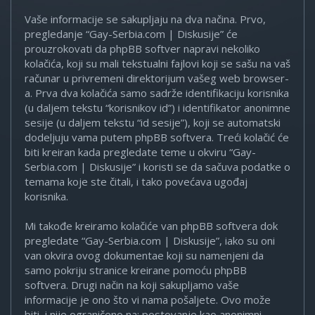
Vaše informacije se sakupljaju na dva načina. Prvo,
pregledanje “Gay-Serbia.com | Diskusije” će
prouzrokovati da phpBB softver napravi nekoliko
kolačića, koji su mali tekstualni fajlovi koji se sašu na vaš
računar u privremeni direktorijum vašeg web browser-
a. Prva dva kolačića samo sadrže identifikaciju korisnika
(u daljem tekstu “korisnikov id”) i identifikator anonimne
sesije (u daljem tekstu “id sesije”), koji se automatski
dodeljuju vama putem phpBB softvera. Treći kolačić će
biti kreiran kada pregledate teme u okviru “Gay-
Serbia.com | Diskusije” i koristi se da sačuva podatke o
temama koje ste čitali, i tako povećava ugođaj
korisnika.
Mi takođe kreiramo kolačiće van phpBB softvera dok
pregledate “Gay-Serbia.com | Diskusije”, iako su oni
van okvira ovog dokumentae koji su namenjeni da
samo pokriju stranice kreirane pomoću phpBB
softvera. Drugi način na koji sakupljamo vaše
informacije je ono što vi nama pošaljete. Ovo može
biti, i nije ograničeno na: postovanje kao anonimni