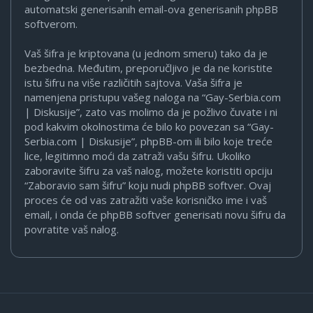
automatski generisanih email-ova generisanih phpBB
softverom.
Vaš šifra je kriptovana (u jednom smeru) tako da je
bezbedna. Međutim, preporučljivo je da ne koristite
istu šifru na više različitih sajtova. Vaša šifra je
namenjena pristupu vašeg naloga na “Gay-Serbia.com
| Diskusije”, zato vas molimo da je požlivo čuvate i ni
pod kakvim okolnostima će bilo ko povezan sa “Gay-
Serbia.com | Diskusije”, phpBB-om ili bilo koje treće
lice, legitimno moći da zatraži vašu šifru. Ukoliko
zaboravite šifru za vaš nalog, možete koristiti opciju
“Zaboravio sam šifru” koju nudi phpBB softver. Ovaj
proces će od vas zatražiti vaše korisničko ime i vaš
email, i onda će phpBB softver generisati novu šifru da
povratite vaš nalog.