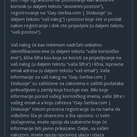
korisnik (u daljem tekstu “anonimni postovi”),
registrovanje na “Gay-Serbia.com | Diskusije” (u
daljem tekstu “vaš nalog”) i postovi koje ste vi poslali
nakon registracije i dok ste prijavljeni (u daljem tekstu
“vaši postovi”).
Vaš nalog će kao minimum sadržati unikatno
identifikaciono ime (u daljem tekstu “vaše korisničko
ime”), lična šifra kou koja se koristi za prijavljivanje na
vaš nalog (u daljem tekstu “vaša šifra”) i lična, ispravna
email adresa (u daljem tekstu “vaš email”). Vaše
informacije za vaš nalog na “Gay-Serbia.com |
Diskusije” su zaštićene sa zakonima o zaštiti podataka
prihvatljivim u zemlji koja hostuje nas. Bilo koje
informacije pored vašeg korisničkog imena, vaše šifre i
vašeg email-a a koju zahteva “Gay-Serbia.com |
Diskusije” tokom procesa registracije su na nama da
odlučimo šta je obavezno a šta opciono. U svim
slučajevima, imate opciju da izaberete koje će
informacije biti javno prikazane. Dalje, sa vašim
nalogom, imate opciju opcionog ulaza i izlaza