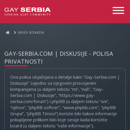
Toggle
Navigati
INDEX BOARDA
GAY-SERBIA.COM | DISKUSIJE - POLISA
PRIVATNOSTI
Ova polisa objašnjava u detalje kako “Gay-Serbia.com |
Diskusije” zajedno sa njegovim prisvojenim
kompanijama (u daljem tekstu “mi”, “naš”, “Gay-
Serbia.com | Diskusije”, “https://www.gay-
serbia.com/forum”) i phpBB (u daljem tekstu “oni”,
“njihovi”, “phpBB softver”, “www.phpbb.com”, “phpBB
Grupa”, “phpBB Timovi”) koriste bilo kakve informacije
prikupljene prilikom bilo koje sesije kada koristite
board (u daljem tekstu “vaše informacije”).