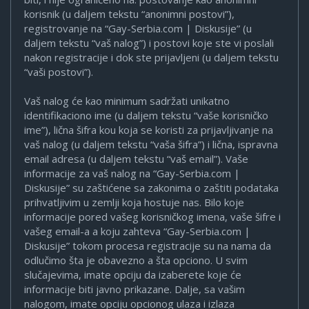
korisnik (u daljem tekstu “anonimni postovi”),
registrovanje na “Gay-Serbia.com | Diskusije” (u
daljem tekstu “vaš nalog”) i postovi koje ste vi poslali
nakon registracije i dok ste prijavljeni (u daljem tekstu
“vaši postovi”).
Vaš nalog će kao minimum sadržati unikatno
identifikaciono ime (u daljem tekstu “vaše korisničko
ime”), lična šifra kou koja se koristi za prijavljivanje na
vaš nalog (u daljem tekstu “vaša šifra”) i lična, ispravna
email adresa (u daljem tekstu “vaš email”). Vaše
informacije za vaš nalog na “Gay-Serbia.com |
Diskusije” su zaštićene sa zakonima o zaštiti podataka
prihvatljivim u zemlji koja hostuje nas. Bilo koje
informacije pored vašeg korisničkog imena, vaše šifre i
vašeg email-a a koju zahteva “Gay-Serbia.com |
Diskusije” tokom procesa registracije su na nama da
odlučimo šta je obavezno a šta opciono. U svim
slučajevima, imate opciju da izaberete koje će
informacije biti javno prikazane. Dalje, sa vašim
nalogom, imate opciju opcionog ulaza i izlaza