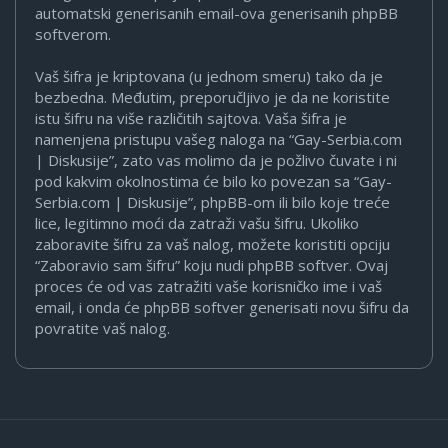
automatski generisanih email-ova generisanih phpBB
softverom.
Vaš šifra je kriptovana (u jednom smeru) tako da je
bezbedna. Međutim, preporučljivo je da ne koristite
istu šifru na više različitih sajtova. Vaša šifra je
namenjena pristupu vašeg naloga na “Gay-Serbia.com
| Diskusije”, zato vas molimo da je požlivo čuvate i ni
pod kakvim okolnostima će bilo ko povezan sa “Gay-
Serbia.com | Diskusije”, phpBB-om ili bilo koje treće
lice, legitimno moći da zatraži vašu šifru. Ukoliko
zaboravite šifru za vaš nalog, možete koristiti opciju
“Zaboravio sam šifru” koju nudi phpBB softver. Ovaj
proces će od vas zatražiti vaše korisničko ime i vaš
email, i onda će phpBB softver generisati novu šifru da
povratite vaš nalog.