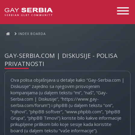
Toggle
Navigati
INDEX BOARDA
GAY-SERBIA.COM | DISKUSIJE - POLISA
PRIVATNOSTI
Ova polisa objašnjava u detalje kako “Gay-Serbia.com |
Diskusije” zajedno sa njegovim prisvojenim
kompanijama (u daljem tekstu “mi”, “naš”, “Gay-
Serbia.com | Diskusije”, “https://www.gay-
serbia.com/forum”) i phpBB (u daljem tekstu “oni”,
“njihovi”, “phpBB softver”, “www.phpbb.com”, “phpBB
Grupa”, “phpBB Timovi”) koriste bilo kakve informacije
prikupljene prilikom bilo koje sesije kada koristite
board (u daljem tekstu “vaše informacije”).