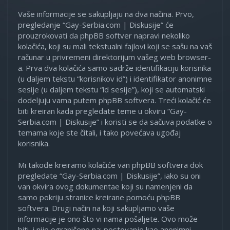
Vaše informacije se sakupljaju na dva načina. Prvo,
pregledanje “Gay-Serbia.com | Diskusije” će
prouzrokovati da phpBB softver napravi nekoliko
kolačića, koji su mali tekstualni fajlovi koji se sašu na vaš
računar u privremeni direktorijum vašeg web browser-
a. Prva dva kolačića samo sadrže identifikaciju korisnika
(u daljem tekstu “korisnikov id”) i identifikator anonimne
sesije (u daljem tekstu “id sesije”), koji se automatski
dodeljuju vama putem phpBB softvera. Treći kolačić će
biti kreiran kada pregledate teme u okviru “Gay-
Serbia.com | Diskusije” i koristi se da sačuva podatke o
temama koje ste čitali, i tako povećava ugođaj
korisnika.
Mi takođe kreiramo kolačiće van phpBB softvera dok
pregledate “Gay-Serbia.com | Diskusije”, iako su oni
van okvira ovog dokumentae koji su namenjeni da
samo pokriju stranice kreirane pomoću phpBB
softvera. Drugi način na koji sakupljamo vaše
informacije je ono što vi nama pošaljete. Ovo može
biti, i nije ograničeno na: postovanje kao anonimni