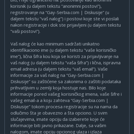
korisnik (u daljem tekstu “anonimni postovi”),
registrovanje na “Gay-Serbia.com | Diskusije” (u
daljem tekstu “vaš nalog”) i postovi koje ste vi poslali
nakon registracije i dok ste prijavljeni (u daljem tekstu
“vaši postovi”).
Vaš nalog će kao minimum sadržati unikatno
identifikaciono ime (u daljem tekstu “vaše korisničko
ime”), lična šifra kou koja se koristi za prijavljivanje na
vaš nalog (u daljem tekstu “vaša šifra”) i lična, ispravna
email adresa (u daljem tekstu “vaš email”). Vaše
informacije za vaš nalog na “Gay-Serbia.com |
Diskusije” su zaštićene sa zakonima o zaštiti podataka
prihvatljivim u zemlji koja hostuje nas. Bilo koje
informacije pored vašeg korisničkog imena, vaše šifre i
vašeg email-a a koju zahteva “Gay-Serbia.com |
Diskusije” tokom procesa registracije su na nama da
odlučimo šta je obavezno a šta opciono. U svim
slučajevima, imate opciju da izaberete koje će
informacije biti javno prikazane. Dalje, sa vašim
nalogom, imate opciju opcionog ulaza i izlaza