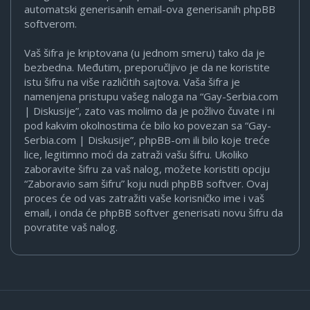
automatski generisanih email-ova generisanih phpBB
softverom.
Vaš šifra je kriptovana (u jednom smeru) tako da je
bezbedna. Međutim, preporučljivo je da ne koristite
istu šifru na više različitih sajtova. Vaša šifra je
namenjena pristupu vašeg naloga na “Gay-Serbia.com
| Diskusije”, zato vas molimo da je požlivo čuvate i ni
pod kakvim okolnostima će bilo ko povezan sa “Gay-
Serbia.com | Diskusije”, phpBB-om ili bilo koje treće
lice, legitimno moći da zatraži vašu šifru. Ukoliko
zaboravite šifru za vaš nalog, možete koristiti opciju
“Zaboravio sam šifru” koju nudi phpBB softver. Ovaj
proces će od vas zatražiti vaše korisničko ime i vaš
email, i onda će phpBB softver generisati novu šifru da
povratite vaš nalog.