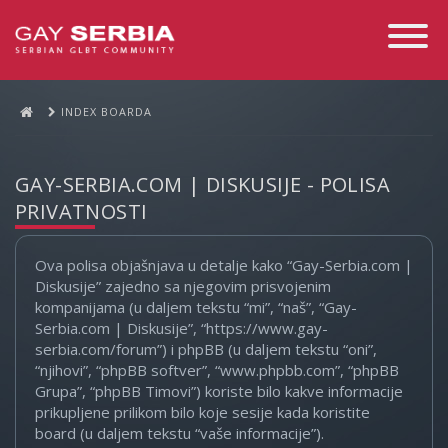
Toggle
Navigati
INDEX BOARDA
GAY-SERBIA.COM | DISKUSIJE - POLISA
PRIVATNOSTI
Ova polisa objašnjava u detalje kako “Gay-Serbia.com |
Diskusije” zajedno sa njegovim prisvojenim
kompanijama (u daljem tekstu “mi”, “naš”, “Gay-
Serbia.com | Diskusije”, “https://www.gay-
serbia.com/forum”) i phpBB (u daljem tekstu “oni”,
“njihovi”, “phpBB softver”, “www.phpbb.com”, “phpBB
Grupa”, “phpBB Timovi”) koriste bilo kakve informacije
prikupljene prilikom bilo koje sesije kada koristite
board (u daljem tekstu “vaše informacije”).