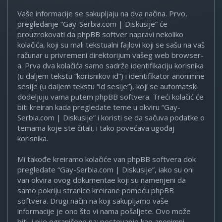
Vaše informacije se sakupljaju na dva načina. Prvo,
pregledanje “Gay-Serbia.com | Diskusije” će
prouzrokovati da phpBB softver napravi nekoliko
kolačića, koji su mali tekstualni fajlovi koji se sašu na vaš
računar u privremeni direktorijum vašeg web browser-
a. Prva dva kolačića samo sadrže identifikaciju korisnika
(u daljem tekstu “korisnikov id”) i identifikator anonimne
sesije (u daljem tekstu “id sesije”), koji se automatski
dodeljuju vama putem phpBB softvera. Treći kolačić će
biti kreiran kada pregledate teme u okviru “Gay-
Serbia.com | Diskusije” i koristi se da sačuva podatke o
temama koje ste čitali, i tako povećava ugođaj
korisnika.
Mi takođe kreiramo kolačiće van phpBB softvera dok
pregledate “Gay-Serbia.com | Diskusije”, iako su oni
van okvira ovog dokumentae koji su namenjeni da
samo pokriju stranice kreirane pomoću phpBB
softvera. Drugi način na koji sakupljamo vaše
informacije je ono što vi nama pošaljete. Ovo može
biti, i nije ograničeno na: postovanje kao anonimni