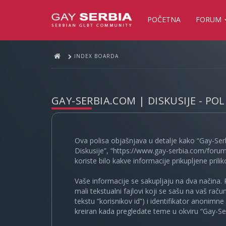
POČETNA
FORUM
INDEX BOARDA
GAY-SERBIA.COM | DISKUSIJE - PO
Ova polisa objašnjava u detalje kako “Gay-Ser
Diskusije”, “https://www.gay-serbia.com/forum
koriste bilo kakve informacije prikupljene prili
Vaše informacije se sakupljaju na dva načina. 
mali tekstualni fajlovi koji se sašu na vaš rač
tekstu “korisnikov id”) i identifikator anonimn
kreiran kada pregledate teme u okviru “Gay-Ser