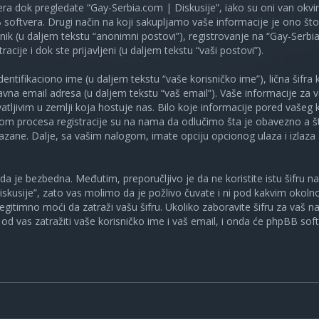
ra dok pregledate “Gay-Serbia.com | Diskusije”, iako su oni van okv
oftvera. Drugi način na koji sakupljamo vaše informacije je ono što v
ik (u daljem tekstu “anonimni postovi”), registrovanje na “Gay-Serbia
racije i dok ste prijavljeni (u daljem tekstu “vaši postovi”).
tifikaciono ime (u daljem tekstu “vaše korisničko ime”), lična šifra ko
spravna email adresa (u daljem tekstu “vaš email”). Vaše informacije za
atljivim u zemlji koja hostuje nas. Bilo koje informacije pored vašeg 
kom procesa registracije su na nama da odlučimo šta je obavezno a št
ikazane. Dalje, sa vašim nalogom, imate opciju opcionog ulaza i izlaz
a je bezbedna. Međutim, preporučljivo je da ne koristite istu šifru na 
skusije”, zato vas molimo da je požlivo čuvate i ni pod kakvim okol
, legitimno moći da zatraži vašu šifru. Ukoliko zaboravite šifru za vaš 
od vas zatražiti vaše korisničko ime i vaš email, i onda će phpBB soft