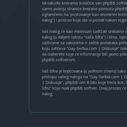
Mi takođe kreiramo kolačiće van phpBB softve
samo pokriju stranice kreirane pomoću phpBB s
ograničeno na: postovanje kao anonimni korisn
nalog”) i postovi koje ste vi poslali nakon regist
Vaš nalog će kao minimum sadržati unikatno iden
nalog (u daljem tekstu “vaša šifra”) i lična, i
zaštićene sa zakonima o zaštiti podataka prihv
koju zahteva “Gay-Serbia.com | Diskusije” to
da izaberete koje će informacije biti javno pr
phpBB softverom.
Vaš šifra je kriptovana (u jednom smeru) tako d
pristupu vašeg naloga na “Gay-Serbia.com | Di
| Diskusije”, phpBB-om ili bilo koje treće lice
šifru” koju nudi phpBB softver. Ovaj proces će 
nalog.