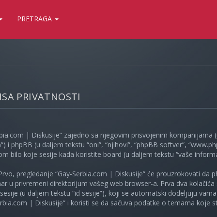
PRETRAGA
LISA PRIVATNOSTI
bia.com | Diskusije” zajedno sa njegovim prisvojenim kompanijama (u
”) i phpBB (u daljem tekstu “oni”, “njihovi”, “phpBB softver”, “www
kom bilo koje sesije kada koristite board (u daljem tekstu “vaše informa
Prvo, pregledanje “Gay-Serbia.com | Diskusije” će prouzrokovati da ph
unar u privremeni direktorijum vašeg web browser-a. Prva dva kolačića 
e sesije (u daljem tekstu “id sesije”), koji se automatski dodeljuju vam
bia.com | Diskusije” i koristi se da sačuva podatke o temama koje ste