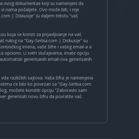
ira ovog dokumentae koji su namenjeni da
i nama pošaljete. Ovo može biti, i nije
.com | Diskusije” (u daljem tekstu “vaš
u koja se koristi za prijavljivanje na vaš
 vaš nalog na “Gay-Serbia.com | Diskusije” su
korisničkog imena, vaše šifre i vašeg email-a a
a opciono. U svim slučajevima, imate opciju
a automatski generisanih email-ova generisanih
više različitih sajtova. Vaša šifra je namenjena
nostima će bilo ko povezan sa “Gay-Serbia.com
nalog, možete koristiti opciju “Zaboravio sam
ver generisati novu šifru da povratite vaš