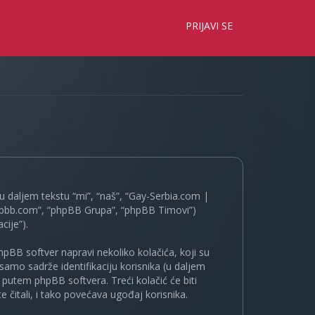
×
PRIJAVI SE
 daljem tekstu “mi”, “naš”, “Gay-Serbia.com |
.phpbb.com”, “phpBB Grupa”, “phpBB Timovi”)
cije”).
pBB softver napravi nekoliko kolačića, koji su
samo sadrže identifikaciju korisnika (u daljem
a putem phpBB softvera. Treći kolačić će biti
 čitali, i tako povećava ugođaj korisnika.