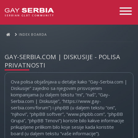
Toggle
Navigati
INDEX BOARDA
GAY-SERBIA.COM | DISKUSIJE - POLISA
PRIVATNOSTI
Ova polisa objašnjava u detalje kako “Gay-Serbia.com |
Diskusije” zajedno sa njegovim prisvojenim
kompanijama (u daljem tekstu “mi”, “naš”, “Gay-
Serbia.com | Diskusije”, “https://www.gay-
serbia.com/forum”) i phpBB (u daljem tekstu “oni”,
“njihovi”, “phpBB softver”, “www.phpbb.com”, “phpBB
Grupa”, “phpBB Timovi”) koriste bilo kakve informacije
prikupljene prilikom bilo koje sesije kada koristite
board (u daljem tekstu “vaše informacije”).