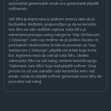
automatski generisanih email-ova generisanih phpBB
softverom.
Vaš šifra je kriptovana (u jednom smeru) tako da je
bezbedna. Međutim, preporučljivo je da ne koristite
istu šifru na više različitih sajtova. Vaša šifra je
namenjena pristupu vašeg naloga na “Gay-Serbia.com
| Diskusije”, zato vas molimo da je požlivo čuvate i ni
pod kakvim okolnostima će bilo ko povezan sa “Gay-
Serbia.com | Diskusije”, phpBB-om ili bilo koje treće
lice, legitimno moći da zatraži vašu šifru. Ukoliko
zaboravite šifru za vaš nalog, možete koristiti opciju
“Zaboravio sam šifru” koju nudi phpBB softver. Ovaj
proces će od vas zatražiti vaše korisničko ime i vaš
email, i onda će phpBB softver generisati novu šifru da
povratite vaš nalog.