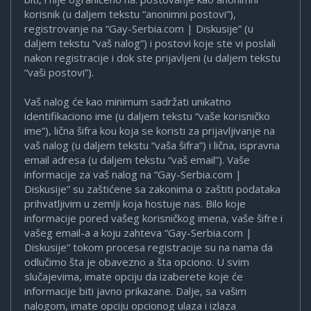
korisnik (u daljem tekstu “anonimni postovi”),
registrovanje na “Gay-Serbia.com | Diskusije” (u
daljem tekstu “vaš nalog”) i postovi koje ste vi poslali
nakon registracije i dok ste prijavljeni (u daljem tekstu
“vaši postovi”).
Vaš nalog će kao minimum sadržati unikatno
identifikaciono ime (u daljem tekstu “vaše korisničko
ime”), lična šifra kou koja se koristi za prijavljivanje na
vaš nalog (u daljem tekstu “vaša šifra”) i lična, ispravna
email adresa (u daljem tekstu “vaš email”). Vaše
informacije za vaš nalog na “Gay-Serbia.com |
Diskusije” su zaštićene sa zakonima o zaštiti podataka
prihvatljivim u zemlji koja hostuje nas. Bilo koje
informacije pored vašeg korisničkog imena, vaše šifre i
vašeg email-a a koju zahteva “Gay-Serbia.com |
Diskusije” tokom procesa registracije su na nama da
odlučimo šta je obavezno a šta opciono. U svim
slučajevima, imate opciju da izaberete koje će
informacije biti javno prikazane. Dalje, sa vašim
nalogom, imate opciju opcionog ulaza i izlaza