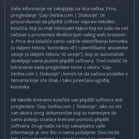
Vaše informacije se sakupljaju na dva načina. Prvo,
pregledanje “Gay-Serbia.com | Diskusije” će
prouzrokovati da phpBB softver napravi nekoliko
kolačića, koji su mali tekstualni fajlovi koji se sašu na vaš
računar u privremeni direktorijum vašeg web browser-
a. Prva dva kolačića samo sadrže identifikaciju korisnika
(u daljem tekstu “korisnikov id”) i identifikator anonimne
sesije (u daljem tekstu “id sesije”), koji se automatski
dodeljuju vama putem phpBB softvera. Treći kolačić će
biti kreiran kada pregledate teme u okviru “Gay-
Serbia.com | Diskusije” i koristi se da sačuva podatke o
temama koje ste čitali, i tako povećava ugođaj
korisnika.
Mi takođe kreiramo kolačiće van phpBB softvera dok
pregledate “Gay-Serbia.com | Diskusije”, iako su oni
van okvira ovog dokumentae koji su namenjeni da
samo pokriju stranice kreirane pomoću phpBB
softvera. Drugi način na koji sakupljamo vaše
informacije je ono što vi nama pošaljete. Ovo može
biti, i nije ograničeno na: postovanje kao anonimni