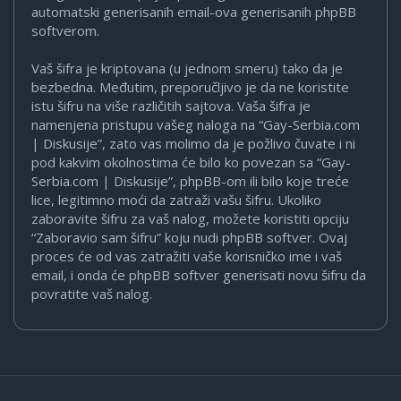
automatski generisanih email-ova generisanih phpBB
softverom.
Vaš šifra je kriptovana (u jednom smeru) tako da je
bezbedna. Međutim, preporučljivo je da ne koristite
istu šifru na više različitih sajtova. Vaša šifra je
namenjena pristupu vašeg naloga na “Gay-Serbia.com
| Diskusije”, zato vas molimo da je požlivo čuvate i ni
pod kakvim okolnostima će bilo ko povezan sa “Gay-
Serbia.com | Diskusije”, phpBB-om ili bilo koje treće
lice, legitimno moći da zatraži vašu šifru. Ukoliko
zaboravite šifru za vaš nalog, možete koristiti opciju
“Zaboravio sam šifru” koju nudi phpBB softver. Ovaj
proces će od vas zatražiti vaše korisničko ime i vaš
email, i onda će phpBB softver generisati novu šifru da
povratite vaš nalog.