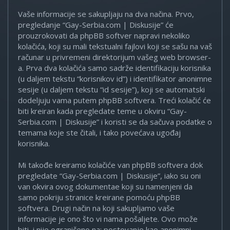
Vaše informacije se sakupljaju na dva načina. Prvo,
pregledanje “Gay-Serbia.com | Diskusije” će
prouzrokovati da phpBB softver napravi nekoliko
kolačića, koji su mali tekstualni fajlovi koji se sašu na vaš
računar u privremeni direktorijum vašeg web browser-
a. Prva dva kolačića samo sadrže identifikaciju korisnika
(u daljem tekstu “korisnikov id”) i identifikator anonimne
sesije (u daljem tekstu “id sesije”), koji se automatski
dodeljuju vama putem phpBB softvera. Treći kolačić će
biti kreiran kada pregledate teme u okviru “Gay-
Serbia.com | Diskusije” i koristi se da sačuva podatke o
temama koje ste čitali, i tako povećava ugođaj
korisnika.
Mi takođe kreiramo kolačiće van phpBB softvera dok
pregledate “Gay-Serbia.com | Diskusije”, iako su oni
van okvira ovog dokumentae koji su namenjeni da
samo pokriju stranice kreirane pomoću phpBB
softvera. Drugi način na koji sakupljamo vaše
informacije je ono što vi nama pošaljete. Ovo može
biti, i nije ograničeno na: postovanje kao anonimni