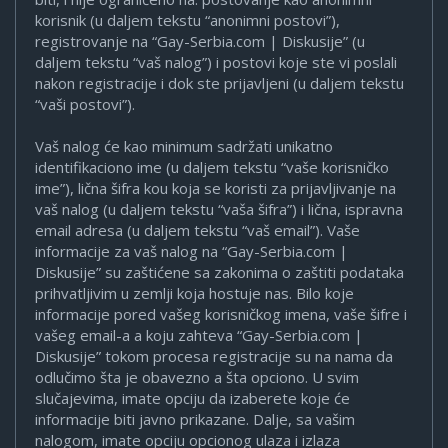
korisnik (u daljem tekstu “anonimni postovi”),
registrovanje na “Gay-Serbia.com | Diskusije” (u
daljem tekstu “vaš nalog”) i postovi koje ste vi poslali
nakon registracije i dok ste prijavljeni (u daljem tekstu
“vaši postovi”).
Vaš nalog će kao minimum sadržati unikatno
identifikaciono ime (u daljem tekstu “vaše korisničko
ime”), lična šifra kou koja se koristi za prijavljivanje na
vaš nalog (u daljem tekstu “vaša šifra”) i lična, ispravna
email adresa (u daljem tekstu “vaš email”). Vaše
informacije za vaš nalog na “Gay-Serbia.com |
Diskusije” su zaštićene sa zakonima o zaštiti podataka
prihvatljivim u zemlji koja hostuje nas. Bilo koje
informacije pored vašeg korisničkog imena, vaše šifre i
vašeg email-a a koju zahteva “Gay-Serbia.com |
Diskusije” tokom procesa registracije su na nama da
odlučimo šta je obavezno a šta opciono. U svim
slučajevima, imate opciju da izaberete koje će
informacije biti javno prikazane. Dalje, sa vašim
nalogom, imate opciju opcionog ulaza i izlaza