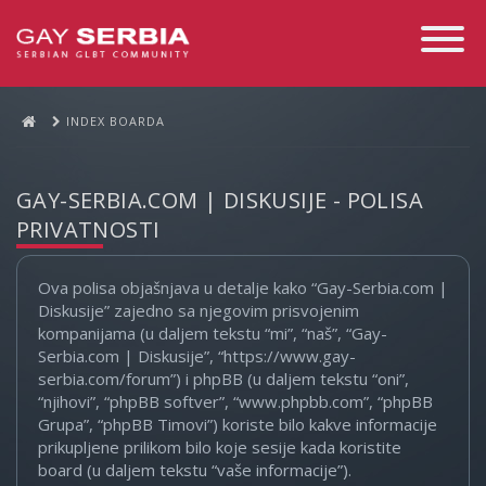
Toggle
Navigati
INDEX BOARDA
GAY-SERBIA.COM | DISKUSIJE - POLISA
PRIVATNOSTI
Ova polisa objašnjava u detalje kako “Gay-Serbia.com |
Diskusije” zajedno sa njegovim prisvojenim
kompanijama (u daljem tekstu “mi”, “naš”, “Gay-
Serbia.com | Diskusije”, “https://www.gay-
serbia.com/forum”) i phpBB (u daljem tekstu “oni”,
“njihovi”, “phpBB softver”, “www.phpbb.com”, “phpBB
Grupa”, “phpBB Timovi”) koriste bilo kakve informacije
prikupljene prilikom bilo koje sesije kada koristite
board (u daljem tekstu “vaše informacije”).