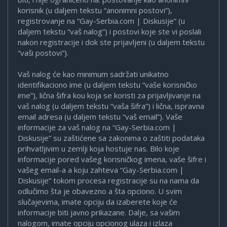
korisnik (u daljem tekstu “anonimni postovi”),
registrovanje na “Gay-Serbia.com | Diskusije” (u
daljem tekstu “vaš nalog”) i postovi koje ste vi poslali
nakon registracije i dok ste prijavljeni (u daljem tekstu
“vaši postovi”).
Vaš nalog će kao minimum sadržati unikatno
identifikaciono ime (u daljem tekstu “vaše korisničko
ime”), lična šifra kou koja se koristi za prijavljivanje na
vaš nalog (u daljem tekstu “vaša šifra”) i lična, ispravna
email adresa (u daljem tekstu “vaš email”). Vaše
informacije za vaš nalog na “Gay-Serbia.com |
Diskusije” su zaštićene sa zakonima o zaštiti podataka
prihvatljivim u zemlji koja hostuje nas. Bilo koje
informacije pored vašeg korisničkog imena, vaše šifre i
vašeg email-a a koju zahteva “Gay-Serbia.com |
Diskusije” tokom procesa registracije su na nama da
odlučimo šta je obavezno a šta opciono. U svim
slučajevima, imate opciju da izaberete koje će
informacije biti javno prikazane. Dalje, sa vašim
nalogom, imate opciju opcionog ulaza i izlaza