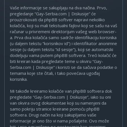
Vaše informacije se sakupljaju na dva načina. Prvo,
pregledanje “Gay-Serbia.com | Diskusije” će
prouzrokovati da phpBB softver napravi nekoliko
kolačića, koji su mali tekstualni fajlovi koji se sašu na vaš
računar u privremeni direktorijum vašeg web browser-
a. Prva dva kolačića samo sadrže identifikaciju korisnika
(u daljem tekstu “korisnikov id”) i identifikator anonimne
sesije (u daljem tekstu “id sesije”), koji se automatski
dodeljuju vama putem phpBB softvera. Treći kolačić će
biti kreiran kada pregledate teme u okviru “Gay-
Serbia.com | Diskusije” i koristi se da sačuva podatke o
temama koje ste čitali, i tako povećava ugođaj
korisnika.
Mi takođe kreiramo kolačiće van phpBB softvera dok
pregledate “Gay-Serbia.com | Diskusije”, iako su oni
van okvira ovog dokumentae koji su namenjeni da
samo pokriju stranice kreirane pomoću phpBB
softvera. Drugi način na koji sakupljamo vaše
informacije je ono što vi nama pošaljete. Ovo može
biti, i nije ograničeno na: postovanje kao anonimni