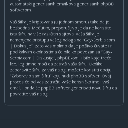
automatski generisanih email-ova generisanih phpBB
softverom.
Vaš šifra je kriptovana (u jednom smeru) tako da je
bezbedna. Međutim, preporučljivo je da ne koristite
istu šifru na više različitih sajtova. Vaša šifra je
namenjena pristupu vašeg naloga na “Gay-Serbia.com
| Diskusije”, zato vas molimo da je požlivo čuvate i ni
pod kakvim okolnostima će bilo ko povezan sa “Gay-
Serbia.com | Diskusije”, phpBB-om ili bilo koje treće
lice, legitimno moći da zatraži vašu šifru. Ukoliko
zaboravite šifru za vaš nalog, možete koristiti opciju
“Zaboravio sam šifru” koju nudi phpBB softver. Ovaj
proces će od vas zatražiti vaše korisničko ime i vaš
email, i onda će phpBB softver generisati novu šifru da
povratite vaš nalog.