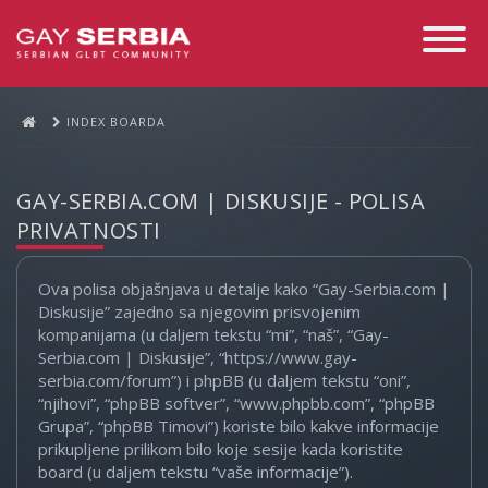
Toggle
Navigati
INDEX BOARDA
GAY-SERBIA.COM | DISKUSIJE - POLISA
PRIVATNOSTI
Ova polisa objašnjava u detalje kako “Gay-Serbia.com |
Diskusije” zajedno sa njegovim prisvojenim
kompanijama (u daljem tekstu “mi”, “naš”, “Gay-
Serbia.com | Diskusije”, “https://www.gay-
serbia.com/forum”) i phpBB (u daljem tekstu “oni”,
“njihovi”, “phpBB softver”, “www.phpbb.com”, “phpBB
Grupa”, “phpBB Timovi”) koriste bilo kakve informacije
prikupljene prilikom bilo koje sesije kada koristite
board (u daljem tekstu “vaše informacije”).